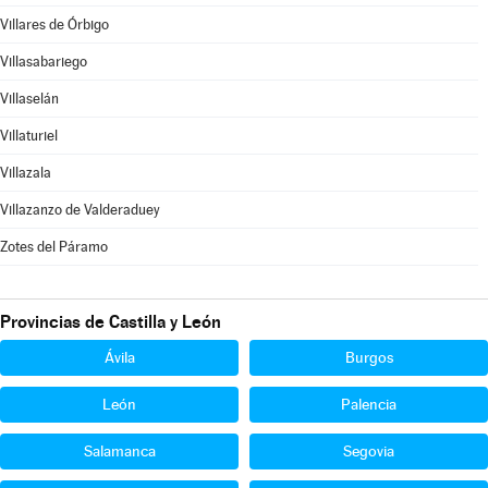
Villares de Órbigo
Villasabariego
Villaselán
Villaturiel
Villazala
Villazanzo de Valderaduey
Zotes del Páramo
Provincias de Castilla y León
Ávila
Burgos
León
Palencia
Salamanca
Segovia