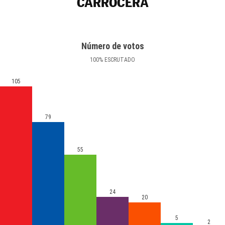
CARROCERA
Número de votos
100
%
ESCRUTADO
105
79
55
24
20
5
2