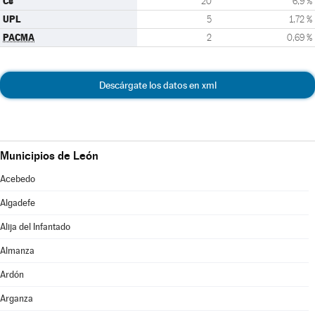
Cs
20
6,9 %
UPL
5
1,72 %
PACMA
2
0,69 %
Descárgate los datos en xml
Municipios de León
Acebedo
Algadefe
Alija del Infantado
Almanza
Ardón
Arganza