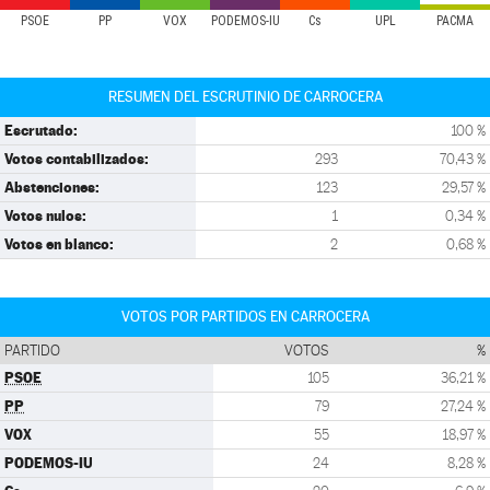
PSOE
PP
VOX
PODEMOS-IU
Cs
UPL
PACMA
RESUMEN DEL ESCRUTINIO DE CARROCERA
Escrutado:
100 %
Votos contabilizados:
293
70,43 %
Abstenciones:
123
29,57 %
Votos nulos:
1
0,34 %
Votos en blanco:
2
0,68 %
VOTOS POR PARTIDOS EN CARROCERA
PARTIDO
VOTOS
%
PSOE
105
36,21 %
PP
79
27,24 %
VOX
55
18,97 %
PODEMOS-IU
24
8,28 %