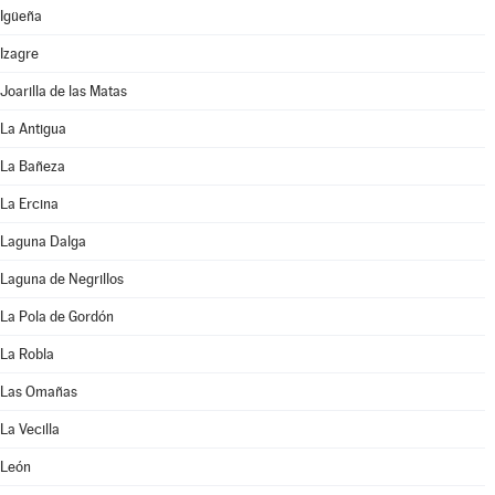
Igüeña
Izagre
Joarilla de las Matas
La Antigua
La Bañeza
La Ercina
Laguna Dalga
Laguna de Negrillos
La Pola de Gordón
La Robla
Las Omañas
La Vecilla
León