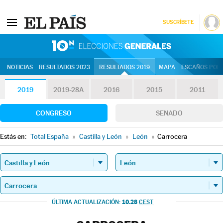
SUSCRÍBETE
10N | Eleccion
NOTICIAS
RESULTADOS 2023
RESULTADOS 2019
MAPA
ESCAÑOS POR 
2019
2019-28A
2016
2015
2011
CONGRESO
SENADO
Estás en:
Total España
»
Castilla y León
»
León
»
Carrocera
10.28
ÚLTIMA ACTUALIZACIÓN:
CEST