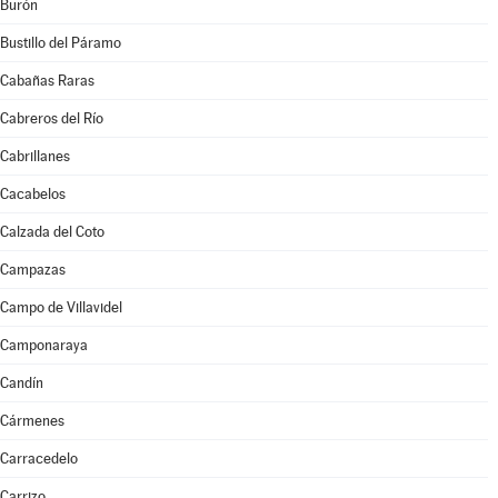
Burón
Bustillo del Páramo
Cabañas Raras
Cabreros del Río
Cabrillanes
Cacabelos
Calzada del Coto
Campazas
Campo de Villavidel
Camponaraya
Candín
Cármenes
Carracedelo
Carrizo