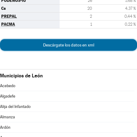
PODEMOS-IU
26
5,68 %
Cs
20
4,37 %
PREPAL
2
0,44 %
PACMA
1
0,22 %
Descárgate los datos en xml
Municipios de León
Acebedo
Algadefe
Alija del Infantado
Almanza
Ardón