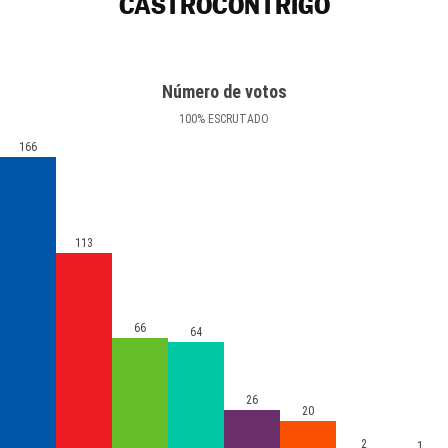
CASTROCONTRIGO
Número de votos
100
%
ESCRUTADO
166
113
66
64
26
20
2
1