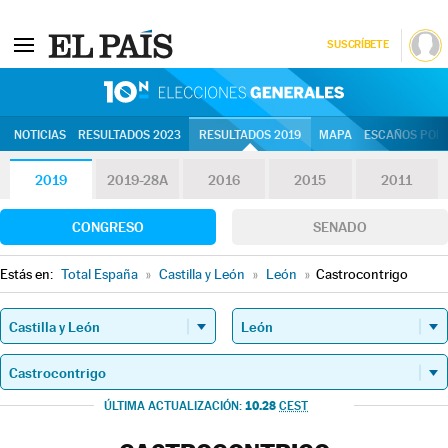
SUSCRÍBETE
10N | Eleccion
NOTICIAS
RESULTADOS 2023
RESULTADOS 2019
MAPA
ESCAÑOS POR 
2019
2019-28A
2016
2015
2011
CONGRESO
SENADO
Estás en:
Total España
»
Castilla y León
»
León
»
Castrocontrigo
10.28
ÚLTIMA ACTUALIZACIÓN:
CEST