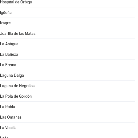
Hospital de Órbigo
Igüeña
Izagre
Joarilla de las Matas
La Antigua
La Bañeza
La Ercina
Laguna Dalga
Laguna de Negrillos
La Pola de Gordón
La Robla
Las Omañas
La Vecilla