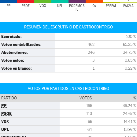
PP
PSOE
VOX
UPL
PODEMOS-
Cs
PREPAL
PACMA
IU
RESUMEN DEL ESCRUTINIO DE CASTROCONTRIGO
Escrutado:
100 %
Votos contabilizados:
462
65,25 %
Abstenciones:
246
34,75 %
Votos nulos:
3
0,65 %
Votos en blanco:
1
0,22 %
VOTOS POR PARTIDOS EN CASTROCONTRIGO
PARTIDO
VOTOS
%
PP
166
36,24 %
PSOE
113
24,67 %
VOX
66
14,41 %
UPL
64
13,97 %