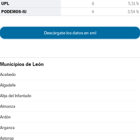
UPL
6
5,31 %
PODEMOS-IU
4
3,54 %
Descárgate los datos en xml
Municipios de León
Acebedo
Algadefe
Alija del Infantado
Almanza
Ardón
Arganza
Astorga