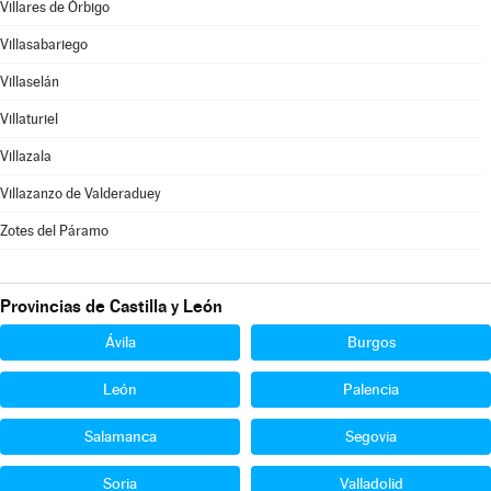
Villares de Órbigo
Villasabariego
Villaselán
Villaturiel
Villazala
Villazanzo de Valderaduey
Zotes del Páramo
Provincias de Castilla y León
Ávila
Burgos
León
Palencia
Salamanca
Segovia
Soria
Valladolid