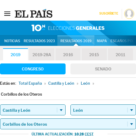
SUSCRÍBETE
10N | Eleccion
NOTICIAS
RESULTADOS 2023
RESULTADOS 2019
MAPA
ESCAÑOS POR 
2019
2019-28A
2016
2015
2011
CONGRESO
SENADO
Estás en:
Total España
»
Castilla y León
»
León
»
Corbillos de los Oteros
10.28
ÚLTIMA ACTUALIZACIÓN:
CEST