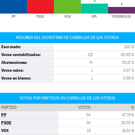
6
4
PP
PSOE
VOX
UPL
PODEMOS-IU
RESUMEN DEL ESCRUTINIO DE CORBILLOS DE LOS OTEROS
Escrutado:
100 %
Votos contabilizados:
115
60,85 %
Abstenciones:
74
39,15 %
Votos nulos:
1
0,87 %
Votos en blanco:
1
0,88 %
VOTOS POR PARTIDOS EN CORBILLOS DE LOS OTEROS
PARTIDO
VOTOS
%
PP
54
47,79 %
PSOE
30
26,55 %
VOX
19
16,81 %