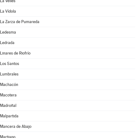
La Vellés
La Vídola
La Zarza de Pumareda
Ledesma
Ledrada
Linares de Riofrío
Los Santos
Lumbrales
Machacón
Macotera
Madroñal
Malpartida
Mancera de Abajo
Martiago