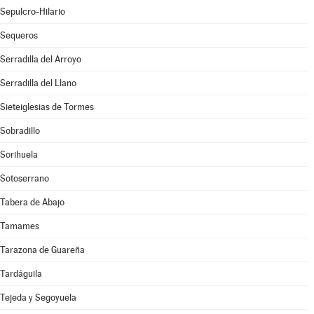
Sepulcro-Hilario
Sequeros
Serradilla del Arroyo
Serradilla del Llano
Sieteiglesias de Tormes
Sobradillo
Sorihuela
Sotoserrano
Tabera de Abajo
Tamames
Tarazona de Guareña
Tardáguila
Tejeda y Segoyuela