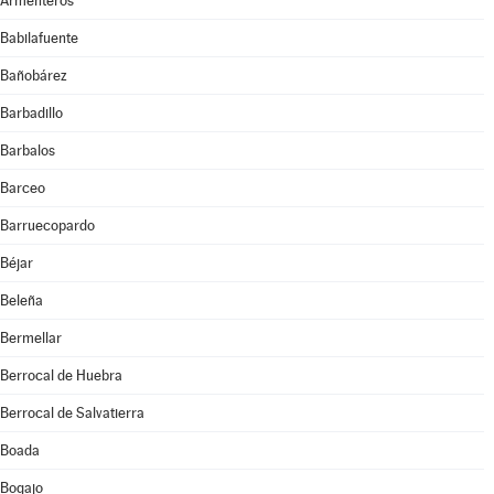
Armenteros
Babilafuente
Bañobárez
Barbadillo
Barbalos
Barceo
Barruecopardo
Béjar
Beleña
Bermellar
Berrocal de Huebra
Berrocal de Salvatierra
Boada
Bogajo