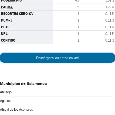
PODEMOS-IU
49
5,31 %
PACMA
2
0,22 %
RECORTES CERO-GV
1
0,11 %
PUM+J
1
0,11 %
PCTE
1
0,11 %
UPL
1
0,11 %
CONTIGO
1
0,11 %
Descárgate los datos en xml
Municipios de Salamanca
Abusejo
Agallas
Ahigal de los Aceiteros