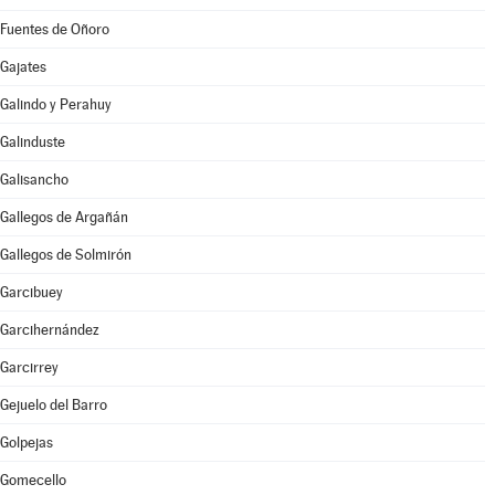
Fuentes de Oñoro
Gajates
Galindo y Perahuy
Galinduste
Galisancho
Gallegos de Argañán
Gallegos de Solmirón
Garcibuey
Garcihernández
Garcirrey
Gejuelo del Barro
Golpejas
Gomecello