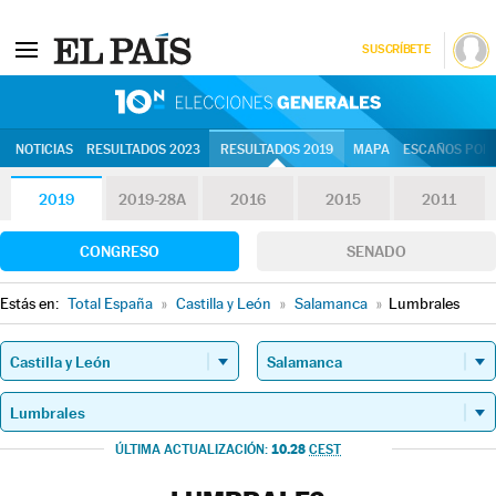
SUSCRÍBETE
10N | Eleccion
NOTICIAS
RESULTADOS 2023
RESULTADOS 2019
MAPA
ESCAÑOS POR 
2019
2019-28A
2016
2015
2011
CONGRESO
SENADO
Estás en:
Total España
»
Castilla y León
»
Salamanca
»
Lumbrales
10.28
ÚLTIMA ACTUALIZACIÓN:
CEST