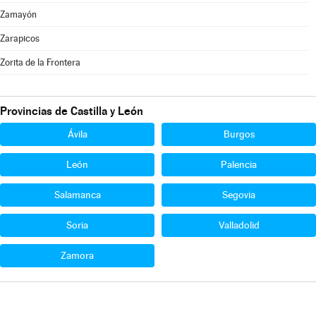
Zamayón
Zarapicos
Zorita de la Frontera
Provincias de Castilla y León
Ávila
Burgos
León
Palencia
Salamanca
Segovia
Soria
Valladolid
Zamora