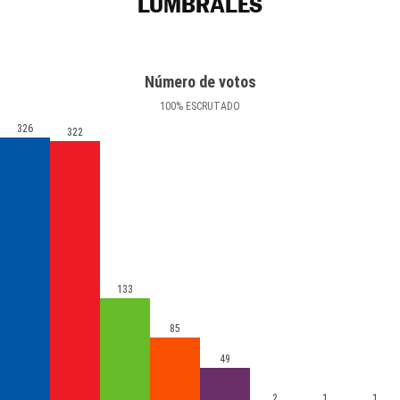
LUMBRALES
Número de votos
100
%
ESCRUTADO
326
322
133
85
49
2
1
1