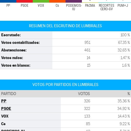
PP
PSOE
VOX
Cs
PODEMOS-
PACMA
RECORTES
PUM+J
IU
CERO-GV
RESUMEN DEL ESCRUTINIO DE LUMBRALES
Escrutado:
100 %
Votos contabilizados:
951
67,35 %
Abstenciones:
461
32,65 %
Votos nulos:
14
1,47 %
Votos en blanco:
15
1,6 %
VOTOS POR PARTIDOS EN LUMBRALES
PARTIDO
VOTOS
%
PP
326
35,36 %
PSOE
322
34,92 %
VOX
133
14,43 %
Cs
85
9,22 %