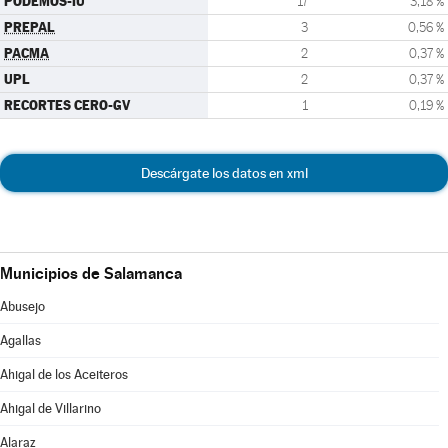
PODEMOS-IU
17
3,18 %
PREPAL
3
0,56 %
PACMA
2
0,37 %
UPL
2
0,37 %
RECORTES CERO-GV
1
0,19 %
Descárgate los datos en xml
Municipios de Salamanca
Abusejo
Agallas
Ahigal de los Aceiteros
Ahigal de Villarino
Alaraz