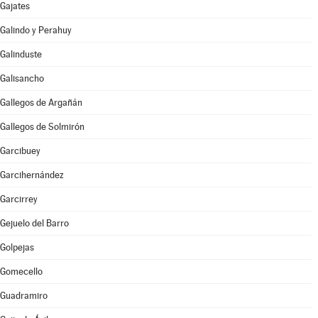
Gajates
Galindo y Perahuy
Galinduste
Galisancho
Gallegos de Argañán
Gallegos de Solmirón
Garcibuey
Garcihernández
Garcirrey
Gejuelo del Barro
Golpejas
Gomecello
Guadramiro