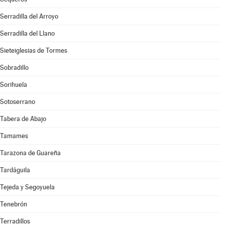
Serradilla del Arroyo
Serradilla del Llano
Sieteiglesias de Tormes
Sobradillo
Sorihuela
Sotoserrano
Tabera de Abajo
Tamames
Tarazona de Guareña
Tardáguila
Tejeda y Segoyuela
Tenebrón
Terradillos