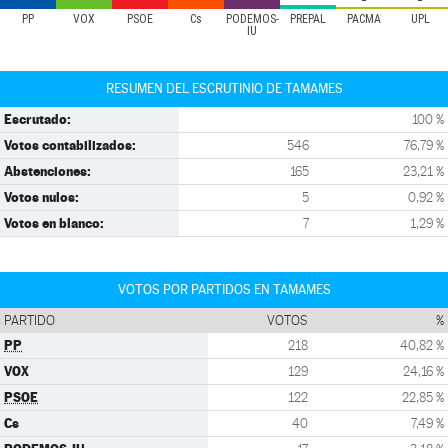
PP
VOX
PSOE
Cs
PODEMOS-
PREPAL
PACMA
UPL
IU
RESUMEN DEL ESCRUTINIO DE TAMAMES
Escrutado:
100 %
Votos contabilizados:
546
76,79 %
Abstenciones:
165
23,21 %
Votos nulos:
5
0,92 %
Votos en blanco:
7
1,29 %
VOTOS POR PARTIDOS EN TAMAMES
PARTIDO
VOTOS
%
PP
218
40,82 %
VOX
129
24,16 %
PSOE
122
22,85 %
Cs
40
7,49 %