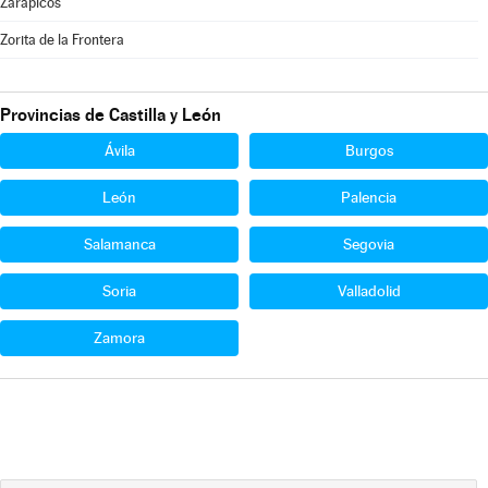
Zarapicos
Zorita de la Frontera
Provincias de Castilla y León
Ávila
Burgos
León
Palencia
Salamanca
Segovia
Soria
Valladolid
Zamora