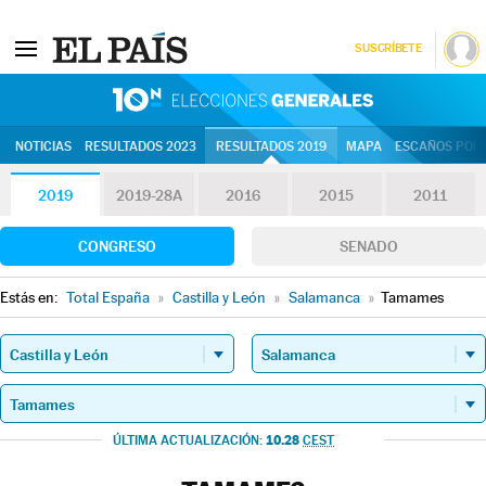
SUSCRÍBETE
10N | Eleccion
NOTICIAS
RESULTADOS 2023
RESULTADOS 2019
MAPA
ESCAÑOS POR 
2019
2019-28A
2016
2015
2011
CONGRESO
SENADO
Estás en:
Total España
»
Castilla y León
»
Salamanca
»
Tamames
10.28
ÚLTIMA ACTUALIZACIÓN:
CEST