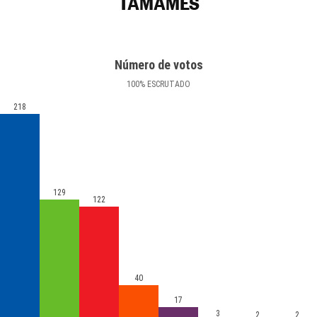
TAMAMES
Número de votos
100
%
ESCRUTADO
218
129
122
40
17
3
2
2