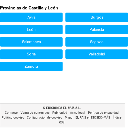
Provincias de Castilla y León
Ávila
Burgos
León
Palencia
Salamanca
Segovia
Soria
Valladolid
Zamora
EDICIONES EL PAÍS S.L.
©
Contacto
Venta de contenidos
Publicidad
Aviso legal
Política de privacidad
Política cookies
Configuración de cookies
Mapa
EL PAÍS en KIOSKOyMÁS
Índice
RSS