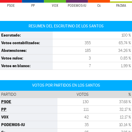
PSOE
PP
VOX
PODEMOS-IU
Cs
PACMA
RESUMEN DEL ESCRUTINIO DE LOS SANTOS
Escrutado:
100 %
Votos contabilizados:
355
65,74 %
Abstenciones:
185
34,26 %
Votos nulos:
3
0,85 %
Votos en blanco:
7
1,99 %
VOTOS POR PARTIDOS EN LOS SANTOS
PARTIDO
VOTOS
%
PSOE
130
37,68 %
PP
111
32,17 %
VOX
42
12,17 %
PODEMOS-IU
35
10,14 %