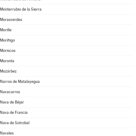
Monterrubio de la Sierra
Morasverdes
Morille
Moríñigo
Moriscos
Moronta
Mozárbez
Narros de Matalayegua
Navacarros
Nava de Béjar
Nava de Francia
Nava de Sotrobal
Navales