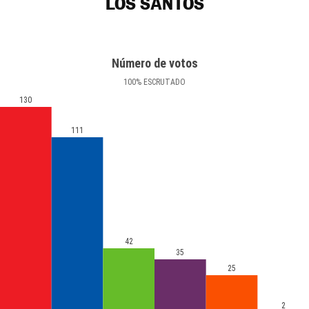
LOS SANTOS
Número de votos
100
%
ESCRUTADO
130
111
42
35
25
2