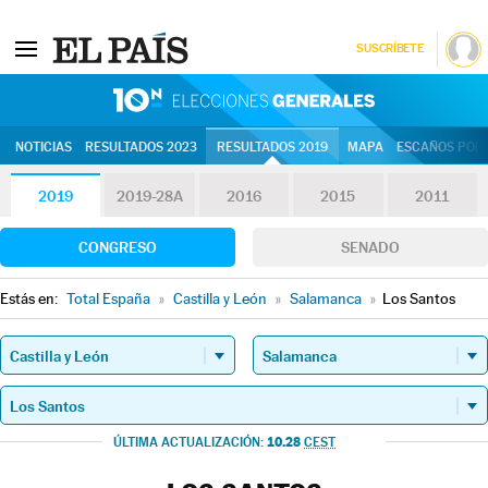
SUSCRÍBETE
10N | Eleccion
NOTICIAS
RESULTADOS 2023
RESULTADOS 2019
MAPA
ESCAÑOS POR 
2019
2019-28A
2016
2015
2011
CONGRESO
SENADO
Estás en:
Total España
»
Castilla y León
»
Salamanca
»
Los Santos
10.28
ÚLTIMA ACTUALIZACIÓN:
CEST