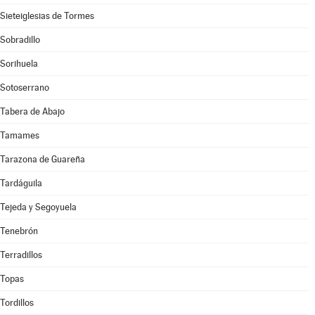
Sieteiglesias de Tormes
Sobradillo
Sorihuela
Sotoserrano
Tabera de Abajo
Tamames
Tarazona de Guareña
Tardáguila
Tejeda y Segoyuela
Tenebrón
Terradillos
Topas
Tordillos