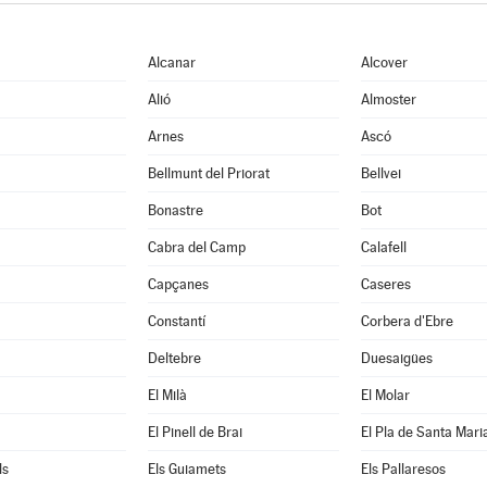
Alcanar
Alcover
Alió
Almoster
Arnes
Ascó
Bellmunt del Priorat
Bellvei
Bonastre
Bot
Cabra del Camp
Calafell
Capçanes
Caseres
Constantí
Corbera d'Ebre
Deltebre
Duesaigües
El Milà
El Molar
El Pinell de Brai
El Pla de Santa Mari
ls
Els Guiamets
Els Pallaresos