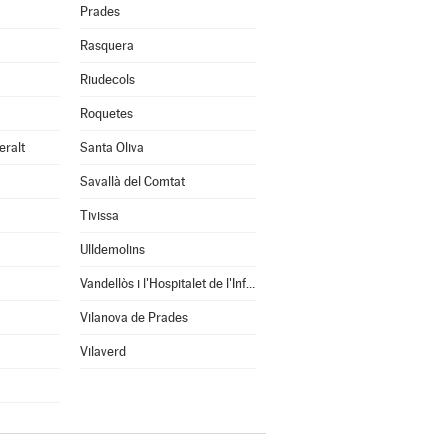
Prades
Rasquera
Riudecols
Roquetes
eralt
Santa Oliva
Savallà del Comtat
Tivissa
Ulldemolins
Vandellòs i l'Hospitalet de l'Infant
Vilanova de Prades
Vilaverd