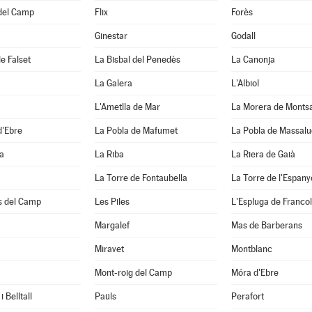
 del Camp
Flix
Forès
Ginestar
Godall
e Falset
La Bisbal del Penedès
La Canonja
La Galera
L'Albiol
L'Ametlla de Mar
La Morera de Monts
d'Ebre
La Pobla de Mafumet
La Pobla de Massal
a
La Riba
La Riera de Gaià
La Torre de Fontaubella
La Torre de l'Espany
s del Camp
Les Piles
L'Espluga de Francol
Margalef
Mas de Barberans
Miravet
Montblanc
Mont-roig del Camp
Móra d'Ebre
 Belltall
Paüls
Perafort