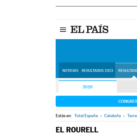
NOTICIAS
RESULTADOS 2023
RESULTADO
2019
CONGRE
Estás en:
Total España
»
Cataluña
»
Tarr
EL ROURELL