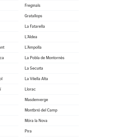
Freginals
Gratallops
La Fatarella
L'Aldea
ant
L'Ampolla
uca
La Pobla de Montornès
La Secuita
ol
La Vilella Alta
í
Llorac
Masdenverge
Montbrió del Camp
Móra la Nova
Pira