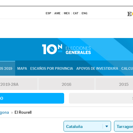
ESP
AME
MEX
CAT
ENG
S 2019
MAPA
ESCAÑOS POR PROVINCIA
APOYOS DE INVESTIDURA
CALCU
2019-28A
2016
2015
SO
agona
»
El Rourell