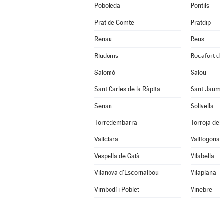
Poboleda
Pontils
Prat de Comte
Pratdip
Renau
Reus
Riudoms
Rocafort d
Salomó
Salou
Sant Carles de la Ràpita
Sant Jaum
Senan
Solivella
Torredembarra
Torroja del
Vallclara
Vallfogona
Vespella de Gaià
Vilabella
Vilanova d'Escornalbou
Vilaplana
Vimbodí i Poblet
Vinebre