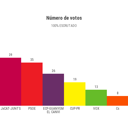
Número de votos
100
%
ESCRUTADO
39
35
26
19
13
8
JxCAT-JUNTS
PSOE
ECP-GUANYEM
CUP-PR
VOX
Cs
EL CANVI