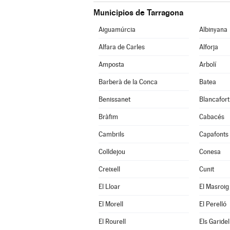
Municipios de Tarragona
Aiguamúrcia
Albinyana
Alfara de Carles
Alforja
Amposta
Arbolí
Barberà de la Conca
Batea
Benissanet
Blancafort
Bràfim
Cabacés
Cambrils
Capafonts
Colldejou
Conesa
Creixell
Cunit
El Lloar
El Masroig
El Morell
El Perelló
El Rourell
Els Garidel