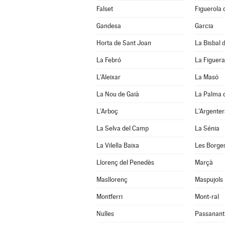
Falset
Figuerola
Gandesa
Garcia
Horta de Sant Joan
La Bisbal d
La Febró
La Figuera
L'Aleixar
La Masó
La Nou de Gaià
La Palma 
L'Arboç
L'Argenter
La Selva del Camp
La Sénia
La Vilella Baixa
Les Borge
Llorenç del Penedès
Marçà
Masllorenç
Maspujols
Montferri
Mont-ral
Nulles
Passanant i