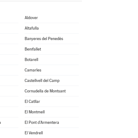
Aldover
Altafulla
Banyeres del Penedès
Benifallet
Botarell
Camarles
Castellvell del Camp
Cornudella de Montsant
El Catllar
El Montmell
a
El Pont d'Armentera
El Vendrell