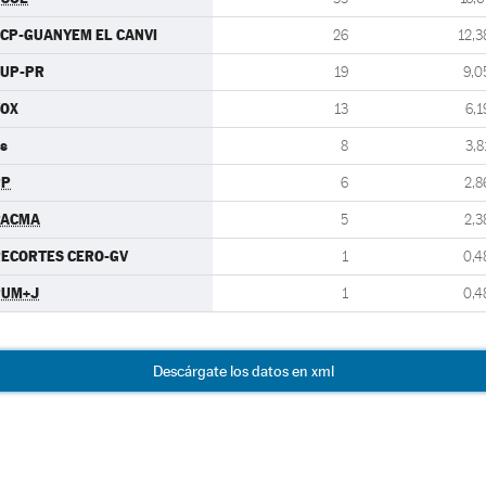
CP-GUANYEM EL CANVI
26
12,3
CUP-PR
19
9,0
VOX
13
6,1
s
8
3,8
PP
6
2,8
PACMA
5
2,3
ECORTES CERO-GV
1
0,4
PUM+J
1
0,4
Descárgate los datos en xml