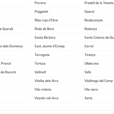
Porrera
Pradell de la Teixeta
Puigpelat
Querol
Riba-roja d'Ebre
Riudecanyes
e Queralt
Roda de Berà
Rodonyà
Santa Bàrbara
Santa Coloma de Qu
e dels Domenys
Sant Jaume d'Enveja
Sarral
Tarragona
Tivenys
 Priorat
Tortosa
Ulldecona
 de Riucorb
Vallmoll
Valls
Vilalba dels Arcs
Vilallonga del Camp
Vila-rodona
Vila-seca
Vinyols i els Arcs
Xerta