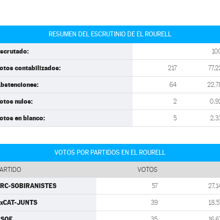
RESUMEN DEL ESCRUTINIO DE EL ROURELL
scrutado:
10
otos contabilizados:
217
77,2
bstenciones:
64
22,7
otos nulos:
2
0,9
otos en blanco:
5
2,3
VOTOS POR PARTIDOS EN EL ROURELL
ARTIDO
VOTOS
RC-SOBIRANISTES
57
27,1
xCAT-JUNTS
39
18,5
PSOE
35
16,6