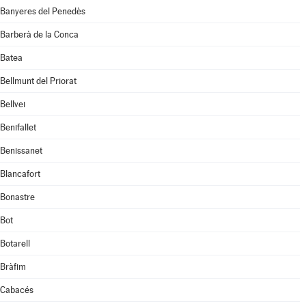
Banyeres del Penedès
Barberà de la Conca
Batea
Bellmunt del Priorat
Bellvei
Benifallet
Benissanet
Blancafort
Bonastre
Bot
Botarell
Bràfim
Cabacés