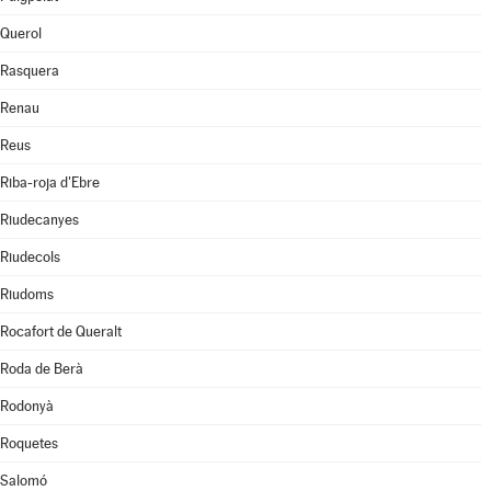
Querol
Rasquera
Renau
Reus
Riba-roja d'Ebre
Riudecanyes
Riudecols
Riudoms
Rocafort de Queralt
Roda de Berà
Rodonyà
Roquetes
Salomó