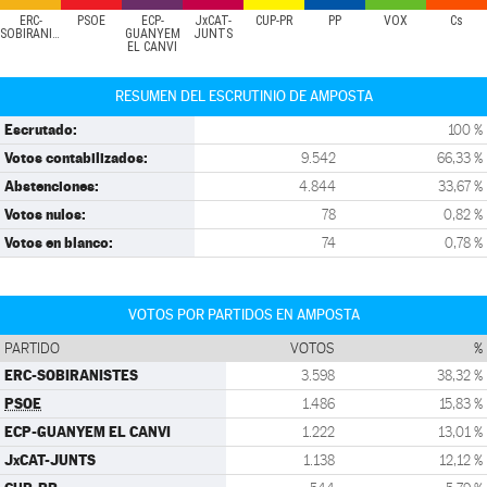
ERC-
PSOE
ECP-
JxCAT-
CUP-PR
PP
VOX
Cs
SOBIRANISTES
GUANYEM
JUNTS
EL CANVI
RESUMEN DEL ESCRUTINIO DE AMPOSTA
Escrutado:
100 %
Votos contabilizados:
9.542
66,33 %
Abstenciones:
4.844
33,67 %
Votos nulos:
78
0,82 %
Votos en blanco:
74
0,78 %
VOTOS POR PARTIDOS EN AMPOSTA
PARTIDO
VOTOS
%
ERC-SOBIRANISTES
3.598
38,32 %
PSOE
1.486
15,83 %
ECP-GUANYEM EL CANVI
1.222
13,01 %
JxCAT-JUNTS
1.138
12,12 %