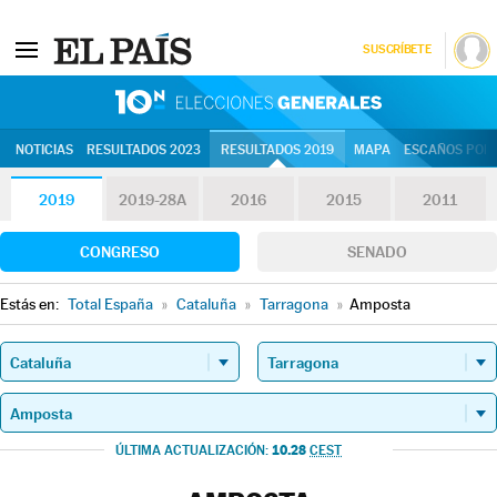
SUSCRÍBETE
10N | Eleccion
NOTICIAS
RESULTADOS 2023
RESULTADOS 2019
MAPA
ESCAÑOS POR 
2019
2019-28A
2016
2015
2011
CONGRESO
SENADO
Estás en:
Total España
»
Cataluña
»
Tarragona
»
Amposta
10.28
ÚLTIMA ACTUALIZACIÓN:
CEST