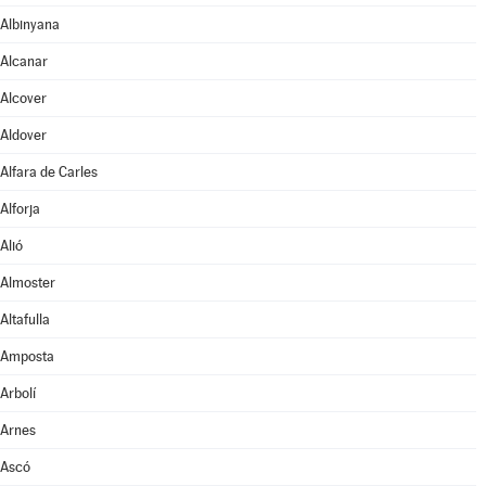
Albinyana
Alcanar
Alcover
Aldover
Alfara de Carles
Alforja
Alió
Almoster
Altafulla
Amposta
Arbolí
Arnes
Ascó