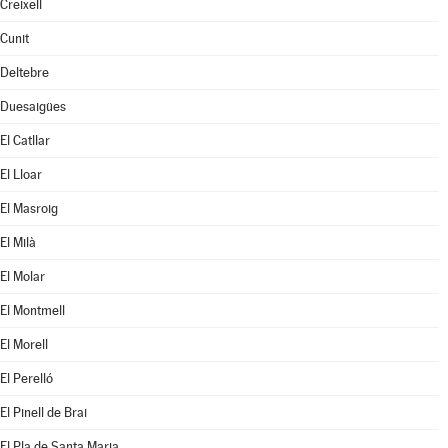
Creixell
Cunit
Deltebre
Duesaigües
El Catllar
El Lloar
El Masroig
El Milà
El Molar
El Montmell
El Morell
El Perelló
El Pinell de Brai
El Pla de Santa Maria