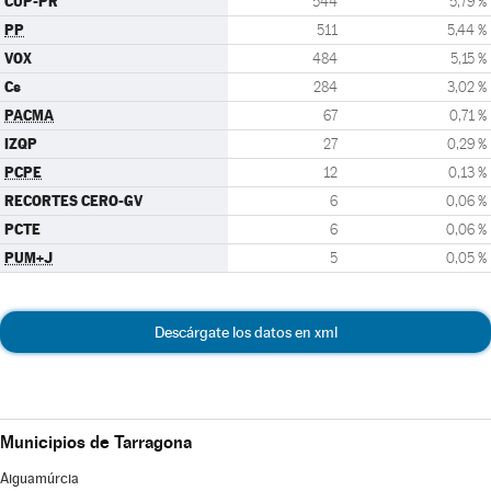
CUP-PR
544
5,79 %
PP
511
5,44 %
VOX
484
5,15 %
Cs
284
3,02 %
PACMA
67
0,71 %
IZQP
27
0,29 %
PCPE
12
0,13 %
RECORTES CERO-GV
6
0,06 %
PCTE
6
0,06 %
PUM+J
5
0,05 %
Descárgate los datos en xml
Municipios de Tarragona
Aiguamúrcia