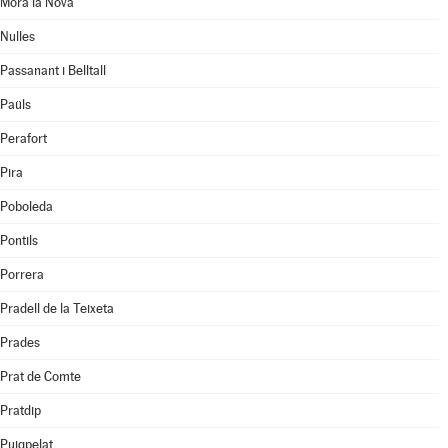
Móra la Nova
Nulles
Passanant i Belltall
Paüls
Perafort
Pira
Poboleda
Pontils
Porrera
Pradell de la Teixeta
Prades
Prat de Comte
Pratdip
Puigpelat