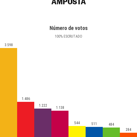
AMPOSTA
Número de votos
100
%
ESCRUTADO
3.598
1.486
1.222
1.138
544
511
484
284