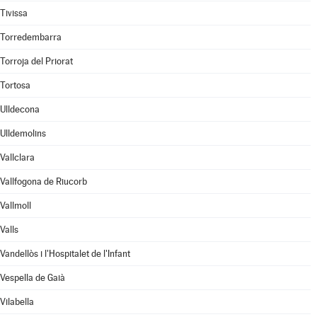
Tivissa
Torredembarra
Torroja del Priorat
Tortosa
Ulldecona
Ulldemolins
Vallclara
Vallfogona de Riucorb
Vallmoll
Valls
Vandellòs i l'Hospitalet de l'Infant
Vespella de Gaià
Vilabella