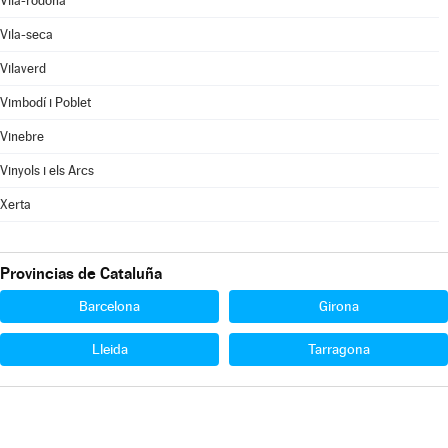
Vila-rodona
Vila-seca
Vilaverd
Vimbodí i Poblet
Vinebre
Vinyols i els Arcs
Xerta
Provincias de Cataluña
Barcelona
Girona
Lleida
Tarragona