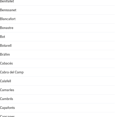
Benifallet
Benissanet
Blancafort
Bonastre
Bot
Botarell
Bràfim
Cabacés
Cabra del Camp
Calafell
Camarles
Cambrils
Capafonts
Capçanes