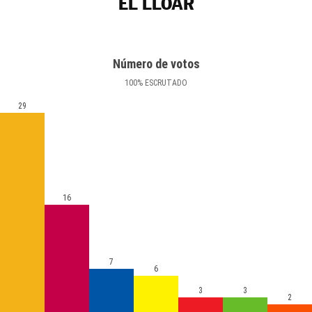
EL LLOAR
Número de votos
100
%
ESCRUTADO
29
16
7
6
3
3
2