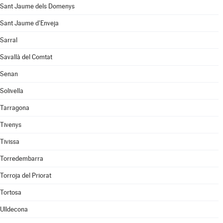
Sant Jaume dels Domenys
Sant Jaume d'Enveja
Sarral
Savallà del Comtat
Senan
Solivella
Tarragona
Tivenys
Tivissa
Torredembarra
Torroja del Priorat
Tortosa
Ulldecona