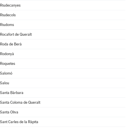
Riudecanyes
Riudecols
Riudoms
Rocafort de Queralt
Roda de Berà
Rodonyà
Roquetes
Salomó
Salou
Santa Bàrbara
Santa Coloma de Queralt
Santa Oliva
Sant Carles de la Ràpita