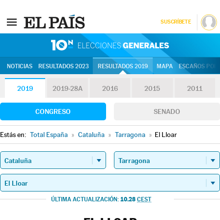
SUSCRÍBETE
10N | Eleccion
NOTICIAS
RESULTADOS 2023
RESULTADOS 2019
MAPA
ESCAÑOS POR 
2019
2019-28A
2016
2015
2011
CONGRESO
SENADO
Estás en:
Total España
»
Cataluña
»
Tarragona
»
El Lloar
10.28
ÚLTIMA ACTUALIZACIÓN:
CEST