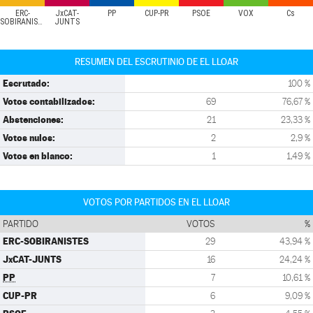
ERC-
JxCAT-
PP
CUP-PR
PSOE
VOX
Cs
SOBIRANISTES
JUNTS
RESUMEN DEL ESCRUTINIO DE EL LLOAR
Escrutado:
100 %
Votos contabilizados:
69
76,67 %
Abstenciones:
21
23,33 %
Votos nulos:
2
2,9 %
Votos en blanco:
1
1,49 %
VOTOS POR PARTIDOS EN EL LLOAR
PARTIDO
VOTOS
%
ERC-SOBIRANISTES
29
43,94 %
JxCAT-JUNTS
16
24,24 %
PP
7
10,61 %
CUP-PR
6
9,09 %