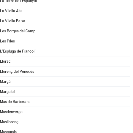
La Torre de l'Espanyol
La Vilella Alta
La Vilella Baixa
Les Borges del Camp
Les Piles
L'Espluga de Francolí
Llorac
Llorenç del Penedès
Marçà
Margalef
Mas de Barberans
Masdenverge
Masllorenç
Maspujols