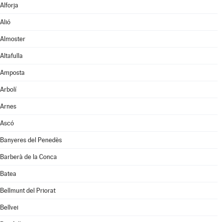
Alforja
Alió
Almoster
Altafulla
Amposta
Arbolí
Arnes
Ascó
Banyeres del Penedès
Barberà de la Conca
Batea
Bellmunt del Priorat
Bellvei