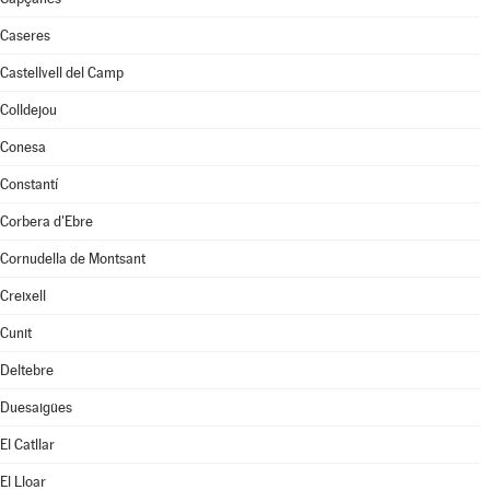
Caseres
Castellvell del Camp
Colldejou
Conesa
Constantí
Corbera d'Ebre
Cornudella de Montsant
Creixell
Cunit
Deltebre
Duesaigües
El Catllar
El Lloar