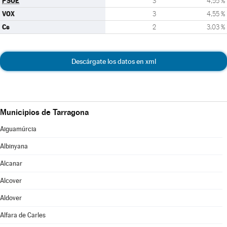
PSOE
3
4,55 %
VOX
3
4,55 %
Cs
2
3,03 %
Descárgate los datos en xml
Municipios de Tarragona
Aiguamúrcia
Albinyana
Alcanar
Alcover
Aldover
Alfara de Carles