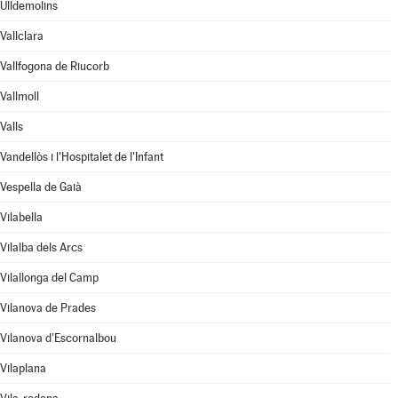
Ulldemolins
Vallclara
Vallfogona de Riucorb
Vallmoll
Valls
Vandellòs i l'Hospitalet de l'Infant
Vespella de Gaià
Vilabella
Vilalba dels Arcs
Vilallonga del Camp
Vilanova de Prades
Vilanova d'Escornalbou
Vilaplana