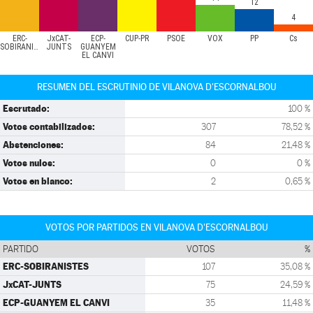
12
4
ERC-
JxCAT-
ECP-
CUP-PR
PSOE
VOX
PP
Cs
SOBIRANISTES
JUNTS
GUANYEM
EL CANVI
RESUMEN DEL ESCRUTINIO DE VILANOVA D'ESCORNALBOU
Escrutado:
100 %
Votos contabilizados:
307
78,52 %
Abstenciones:
84
21,48 %
Votos nulos:
0
0 %
Votos en blanco:
2
0,65 %
VOTOS POR PARTIDOS EN VILANOVA D'ESCORNALBOU
PARTIDO
VOTOS
%
ERC-SOBIRANISTES
107
35,08 %
JxCAT-JUNTS
75
24,59 %
ECP-GUANYEM EL CANVI
35
11,48 %