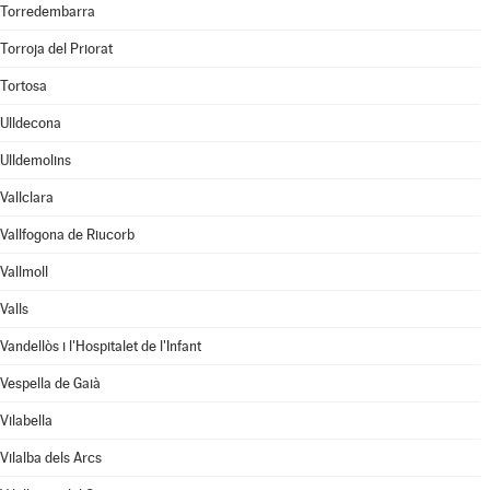
Torredembarra
Torroja del Priorat
Tortosa
Ulldecona
Ulldemolins
Vallclara
Vallfogona de Riucorb
Vallmoll
Valls
Vandellòs i l'Hospitalet de l'Infant
Vespella de Gaià
Vilabella
Vilalba dels Arcs