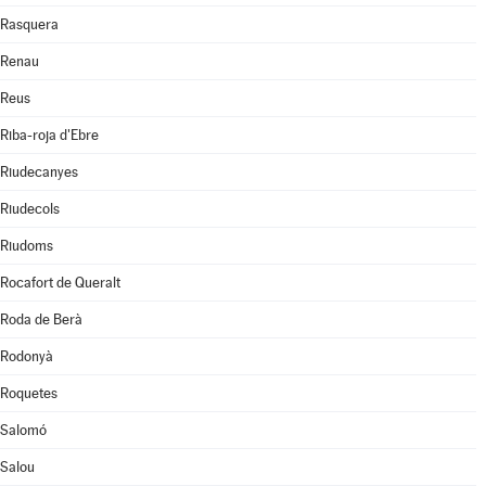
Rasquera
Renau
Reus
Riba-roja d'Ebre
Riudecanyes
Riudecols
Riudoms
Rocafort de Queralt
Roda de Berà
Rodonyà
Roquetes
Salomó
Salou