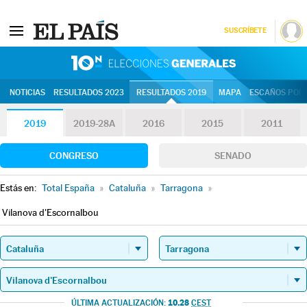
SUSCRÍBETE
10N | Eleccion
NOTICIAS
RESULTADOS 2023
RESULTADOS 2019
MAPA
ESCAÑOS POR 
2019
2019-28A
2016
2015
2011
CONGRESO
SENADO
Estás en:
Total España
»
Cataluña
»
Tarragona
»
Vilanova d'Escornalbou
10.28
ÚLTIMA ACTUALIZACIÓN:
CEST