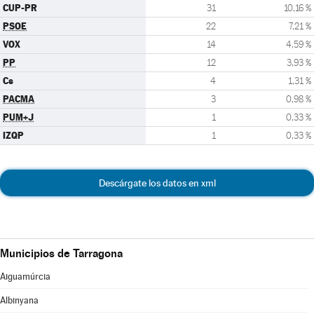
CUP-PR
31
10,16 %
PSOE
22
7,21 %
VOX
14
4,59 %
PP
12
3,93 %
Cs
4
1,31 %
PACMA
3
0,98 %
PUM+J
1
0,33 %
IZQP
1
0,33 %
Descárgate los datos en xml
Municipios de Tarragona
Aiguamúrcia
Albinyana