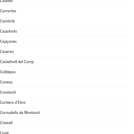
Calafell
Camarles
Cambrils
Capafonts
Capçanes
Caseres
Castellvell del Camp
Colldejou
Conesa
Constantí
Corbera d'Ebre
Cornudella de Montsant
Creixell
Cunit