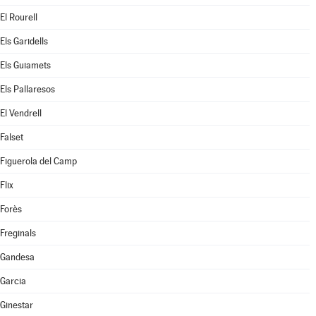
El Rourell
Els Garidells
Els Guiamets
Els Pallaresos
El Vendrell
Falset
Figuerola del Camp
Flix
Forès
Freginals
Gandesa
Garcia
Ginestar