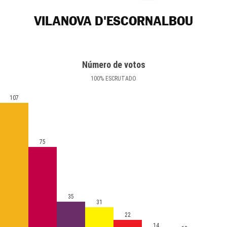
VILANOVA D'ESCORNALBOU
Número de votos
100
%
ESCRUTADO
107
75
35
31
22
14