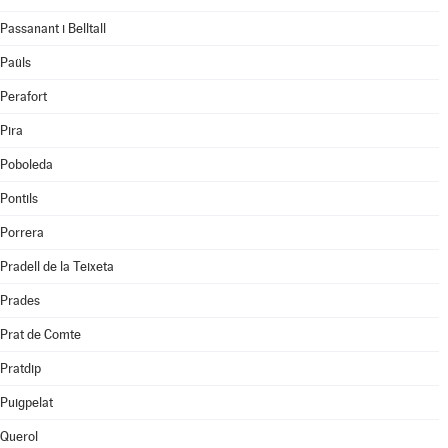
Passanant i Belltall
Paüls
Perafort
Pira
Poboleda
Pontils
Porrera
Pradell de la Teixeta
Prades
Prat de Comte
Pratdip
Puigpelat
Querol