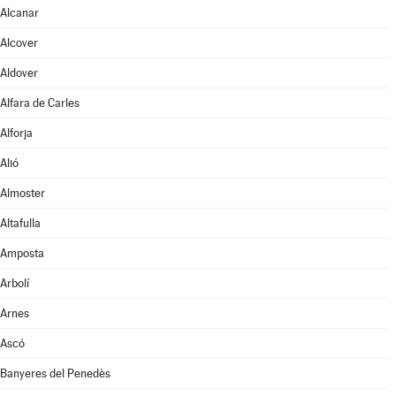
Alcanar
Alcover
Aldover
Alfara de Carles
Alforja
Alió
Almoster
Altafulla
Amposta
Arbolí
Arnes
Ascó
Banyeres del Penedès