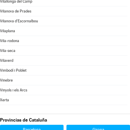
Vilallonga del Camp
Vilanova de Prades
Vilanova d'Escornalbou
Vilaplana
Vila-rodona
Vila-seca
Vilaverd
Vimbodí i Poblet
Vinebre
Vinyols i els Arcs
Xerta
Provincias de Cataluña
Barcelona
Girona