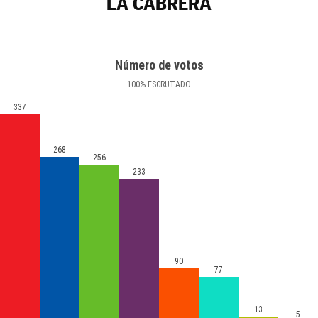
LA CABRERA
Número de votos
100
%
ESCRUTADO
337
268
256
233
90
77
13
5