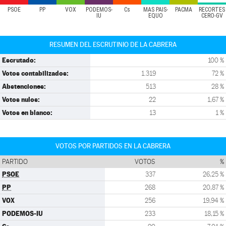
PSOE
PP
VOX
PODEMOS-
Cs
MÁS PAÍS-
PACMA
RECORTES
IU
EQUO
CERO-GV
RESUMEN DEL ESCRUTINIO DE LA CABRERA
Escrutado:
100 %
Votos contabilizados:
1.319
72 %
Abstenciones:
513
28 %
Votos nulos:
22
1,67 %
Votos en blanco:
13
1 %
VOTOS POR PARTIDOS EN LA CABRERA
PARTIDO
VOTOS
%
PSOE
337
26,25 %
PP
268
20,87 %
VOX
256
19,94 %
PODEMOS-IU
233
18,15 %