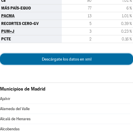
Cs
90
7,01 %
MÁS PAÍS-EQUO
77
6 %
PACMA
13
1,01 %
RECORTES CERO-GV
5
0,39 %
PUM+J
3
0,23 %
PCTE
2
0,16 %
Descárgate los datos en xml
Municipios de Madrid
Ajalvir
Alameda del Valle
Alcalá de Henares
Alcobendas