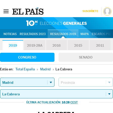
SUSCRÍBETE
10N | Eleccion
NOTICIAS
RESULTADOS 2023
RESULTADOS 2019
MAPA
ESCAÑOS POR 
2019
2019-28A
2016
2015
2011
CONGRESO
SENADO
Estás en:
Total España
»
Madrid
»
La Cabrera
10.28
ÚLTIMA ACTUALIZACIÓN:
CEST