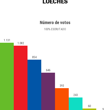
LOECHES
Número de votos
100
%
ESCRUTADO
1.131
1.082
854
646
393
243
60
9