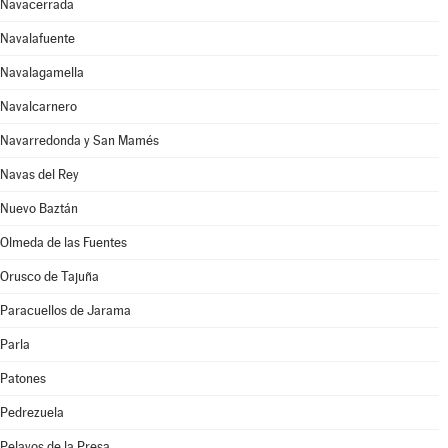
Navacerrada
Navalafuente
Navalagamella
Navalcarnero
Navarredonda y San Mamés
Navas del Rey
Nuevo Baztán
Olmeda de las Fuentes
Orusco de Tajuña
Paracuellos de Jarama
Parla
Patones
Pedrezuela
Pelayos de la Presa