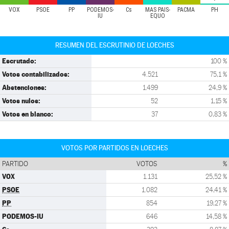
VOX
PSOE
PP
PODEMOS-
Cs
MÁS PAÍS-
PACMA
PH
IU
EQUO
RESUMEN DEL ESCRUTINIO DE LOECHES
Escrutado:
100 %
Votos contabilizados:
4.521
75,1 %
Abstenciones:
1.499
24,9 %
Votos nulos:
52
1,15 %
Votos en blanco:
37
0,83 %
VOTOS POR PARTIDOS EN LOECHES
PARTIDO
VOTOS
%
VOX
1.131
25,52 %
PSOE
1.082
24,41 %
PP
854
19,27 %
PODEMOS-IU
646
14,58 %