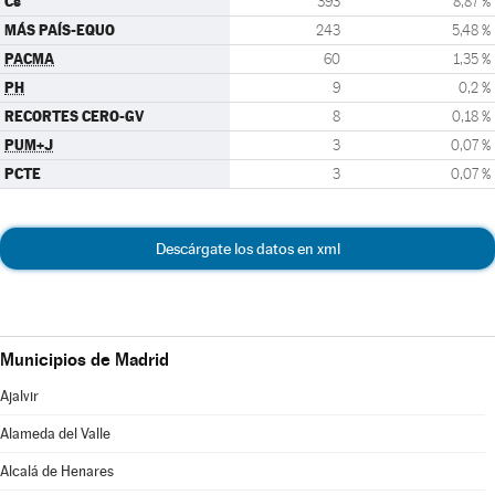
Cs
393
8,87 %
MÁS PAÍS-EQUO
243
5,48 %
PACMA
60
1,35 %
PH
9
0,2 %
RECORTES CERO-GV
8
0,18 %
PUM+J
3
0,07 %
PCTE
3
0,07 %
Descárgate los datos en xml
Municipios de Madrid
Ajalvir
Alameda del Valle
Alcalá de Henares