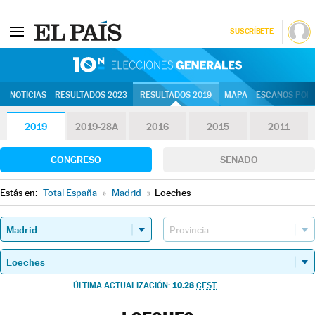
SUSCRÍBETE
10N | Eleccion
NOTICIAS
RESULTADOS 2023
RESULTADOS 2019
MAPA
ESCAÑOS POR 
2019
2019-28A
2016
2015
2011
CONGRESO
SENADO
Estás en:
Total España
»
Madrid
»
Loeches
10.28
ÚLTIMA ACTUALIZACIÓN:
CEST