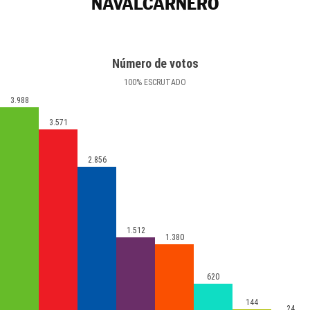
NAVALCARNERO
Número de votos
100
%
ESCRUTADO
3.988
3.571
2.856
1.512
1.380
620
144
24