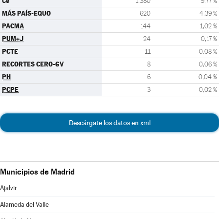
Cs
1.380
9,77 %
MÁS PAÍS-EQUO
620
4,39 %
PACMA
144
1,02 %
PUM+J
24
0,17 %
PCTE
11
0,08 %
RECORTES CERO-GV
8
0,06 %
PH
6
0,04 %
PCPE
3
0,02 %
Descárgate los datos en xml
Municipios de Madrid
Ajalvir
Alameda del Valle