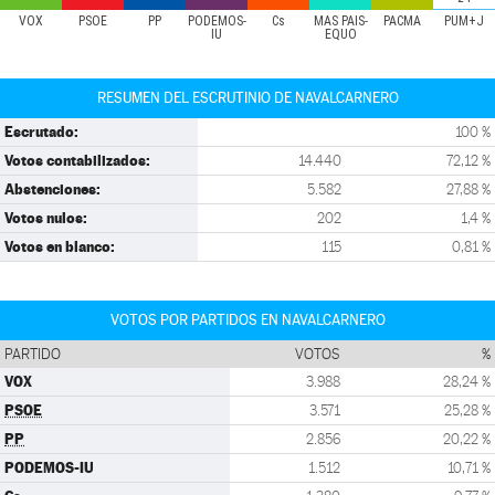
VOX
PSOE
PP
PODEMOS-
Cs
MÁS PAÍS-
PACMA
PUM+J
IU
EQUO
RESUMEN DEL ESCRUTINIO DE NAVALCARNERO
Escrutado:
100 %
Votos contabilizados:
14.440
72,12 %
Abstenciones:
5.582
27,88 %
Votos nulos:
202
1,4 %
Votos en blanco:
115
0,81 %
VOTOS POR PARTIDOS EN NAVALCARNERO
PARTIDO
VOTOS
%
VOX
3.988
28,24 %
PSOE
3.571
25,28 %
PP
2.856
20,22 %
PODEMOS-IU
1.512
10,71 %