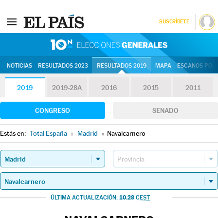
SUSCRÍBETE
10N | Eleccion
NOTICIAS
RESULTADOS 2023
RESULTADOS 2019
MAPA
ESCAÑOS POR 
2019
2019-28A
2016
2015
2011
CONGRESO
SENADO
Estás en:
Total España
»
Madrid
»
Navalcarnero
10.28
ÚLTIMA ACTUALIZACIÓN:
CEST