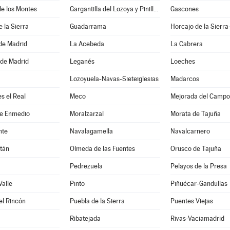
e los Montes
Gargantilla del Lozoya y Pinilla de Buitrago
Gascones
e la Sierra
Guadarrama
Horcajo de la Sierra
e Madrid
La Acebeda
La Cabrera
 de Madrid
Leganés
Loeches
Lozoyuela-Navas-Sieteiglesias
Madarcos
s el Real
Meco
Mejorada del Campo
de Enmedio
Moralzarzal
Morata de Tajuña
nte
Navalagamella
Navalcarnero
tán
Olmeda de las Fuentes
Orusco de Tajuña
Pedrezuela
Pelayos de la Presa
Valle
Pinto
Piñuécar-Gandullas
el Rincón
Puebla de la Sierra
Puentes Viejas
Ribatejada
Rivas-Vaciamadrid