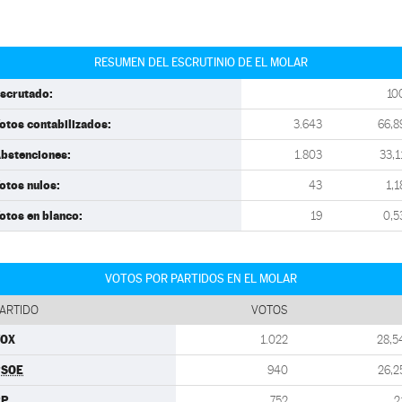
RESUMEN DEL ESCRUTINIO DE EL MOLAR
scrutado:
10
otos contabilizados:
3.643
66,8
bstenciones:
1.803
33,1
otos nulos:
43
1,1
otos en blanco:
19
0,5
VOTOS POR PARTIDOS EN EL MOLAR
ARTIDO
VOTOS
VOX
1.022
28,5
PSOE
940
26,2
PP
752
2