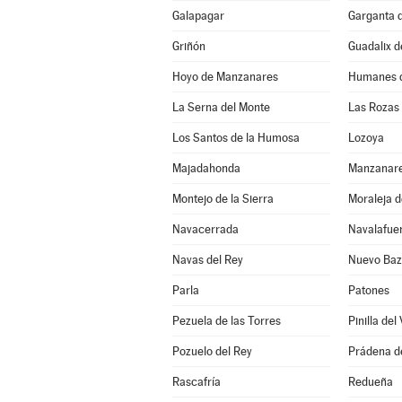
Galapagar
Garganta d
Griñón
Guadalix d
Hoyo de Manzanares
Humanes d
La Serna del Monte
Las Rozas
Los Santos de la Humosa
Lozoya
Majadahonda
Manzanare
Montejo de la Sierra
Moraleja 
Navacerrada
Navalafue
Navas del Rey
Nuevo Baz
Parla
Patones
Pezuela de las Torres
Pinilla del 
Pozuelo del Rey
Prádena d
Rascafría
Redueña