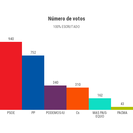
Número de votos
100
%
ESCRUTADO
940
752
340
310
162
43
PSOE
PP
PODEMOS-IU
Cs
MÁS PAÍS-
PACMA
EQUO