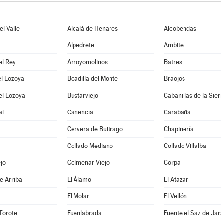
l Valle
Alcalá de Henares
Alcobendas
Alpedrete
Ambite
el Rey
Arroyomolinos
Batres
el Lozoya
Boadilla del Monte
Braojos
el Lozoya
Bustarviejo
Cabanillas de la Sier
al
Canencia
Carabaña
Cervera de Buitrago
Chapinería
Collado Mediano
Collado Villalba
jo
Colmenar Viejo
Corpa
e Arriba
El Álamo
El Atazar
El Molar
El Vellón
Torote
Fuenlabrada
Fuente el Saz de Ja