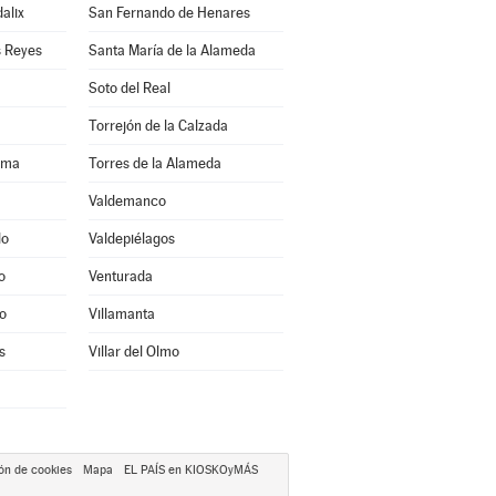
alix
San Fernando de Henares
s Reyes
Santa María de la Alameda
Soto del Real
Torrejón de la Calzada
ama
Torres de la Alameda
Valdemanco
do
Valdepiélagos
o
Venturada
o
Villamanta
s
Villar del Olmo
ón de cookies
Mapa
EL PAÍS en KIOSKOyMÁS