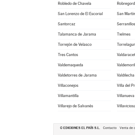
Robledo de Chavela
Robregor
San Lorenzo de El Escorial
San Martín
Santorcaz
Serranillos
Talamanca de Jarama
Tielmes
Torrejón de Velasco
Torrelagu
Tres Cantos
Valdarace
Valdemaqueda
Valdemoril
Valdetorres de Jarama
Valdilecha
Villaconejos
Villa del P
Villamantilla
Villanueva
Villarejo de Salvanés
Villavicio
EDICIONES EL PAÍS S.L.
©
Contacto
Venta de 