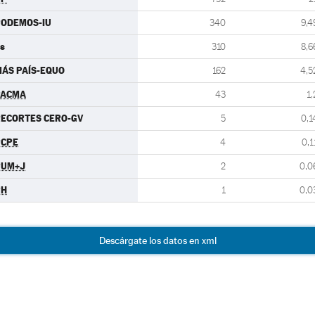
PODEMOS-IU
340
9,4
s
310
8,6
ÁS PAÍS-EQUO
162
4,5
PACMA
43
1,
ECORTES CERO-GV
5
0,1
PCPE
4
0,1
PUM+J
2
0,0
PH
1
0,0
Descárgate los datos en xml