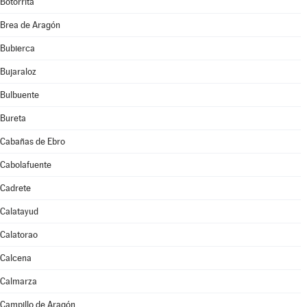
Botorrita
Brea de Aragón
Bubierca
Bujaraloz
Bulbuente
Bureta
Cabañas de Ebro
Cabolafuente
Cadrete
Calatayud
Calatorao
Calcena
Calmarza
Campillo de Aragón