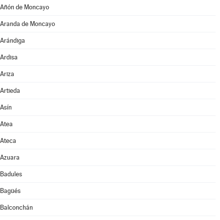
Añón de Moncayo
Aranda de Moncayo
Arándiga
Ardisa
Ariza
Artieda
Asín
Atea
Ateca
Azuara
Badules
Bagüés
Balconchán