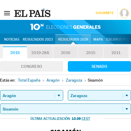
SUSCRÍBETE
10N | Eleccion
NOTICIAS
RESULTADOS 2023
RESULTADOS 2019
MAPA
ESCAÑOS POR 
2019
2019-28A
2016
2015
2011
CONGRESO
SENADO
Estás en:
Total España
»
Aragón
»
Zaragoza
»
Sisamón
10.09
ÚLTIMA ACTUALIZACIÓN:
CEST