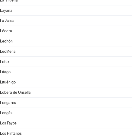
La Vilueña
Layana
La Zaida
Lécera
Lechón
Leciñena
Letux
Litago
Lituénigo
Lobera de Onsella
Longares
Longás
Los Fayos
Los Pintanos