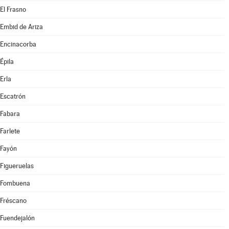
El Frasno
Embid de Ariza
Encinacorba
Épila
Erla
Escatrón
Fabara
Farlete
Fayón
Figueruelas
Fombuena
Fréscano
Fuendejalón