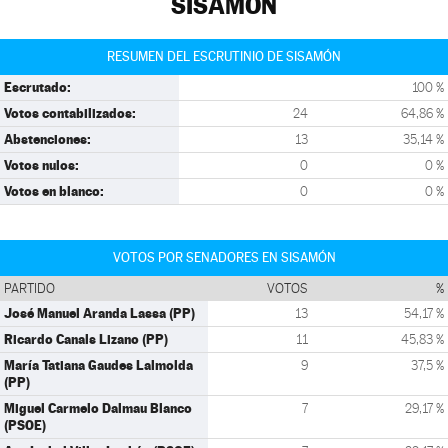
SISAMÓN
RESUMEN DEL ESCRUTINIO DE SISAMÓN
Escrutado:
100 %
Votos contabilizados:
24
64,86 %
Abstenciones:
13
35,14 %
Votos nulos:
0
0 %
Votos en blanco:
0
0 %
VOTOS POR SENADORES EN SISAMÓN
PARTIDO
VOTOS
%
José Manuel Aranda Lassa (PP)
13
54,17 %
Ricardo Canals Lizano (PP)
11
45,83 %
María Tatiana Gaudes Lalmolda
9
37,5 %
(PP)
Miguel Carmelo Dalmau Blanco
7
29,17 %
(PSOE)