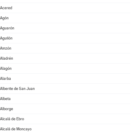
Acered
Agón
Aguarón
Aguilón
Ainzón
Aladrén
Alagón
Alarba
Alberite de San Juan
Albeta
Alborge
Alcalá de Ebro
Alcalá de Moncayo