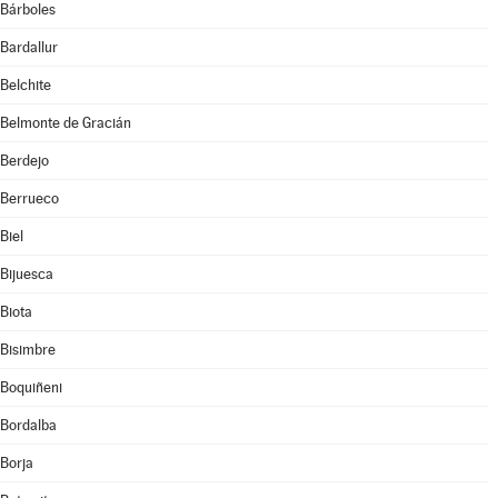
Bárboles
Bardallur
Belchite
Belmonte de Gracián
Berdejo
Berrueco
Biel
Bijuesca
Biota
Bisimbre
Boquiñeni
Bordalba
Borja