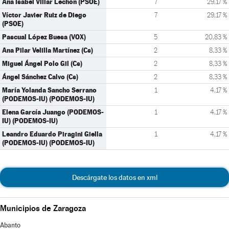
Ana Isabel Villar Lechón (PSOE)
7
29,17 %
Víctor Javier Ruiz de Diego
7
29,17 %
(PSOE)
Pascual López Buesa (VOX)
5
20,83 %
Ana Pilar Velilla Martínez (Cs)
2
8,33 %
Miguel Ángel Polo Gil (Cs)
2
8,33 %
Ángel Sánchez Calvo (Cs)
2
8,33 %
María Yolanda Sancho Serrano
1
4,17 %
(PODEMOS-IU) (PODEMOS-IU)
Elena García Juango (PODEMOS-
1
4,17 %
IU) (PODEMOS-IU)
Leandro Eduardo Piragini Giella
1
4,17 %
(PODEMOS-IU) (PODEMOS-IU)
Descárgate los datos en xml
Municipios de Zaragoza
Abanto