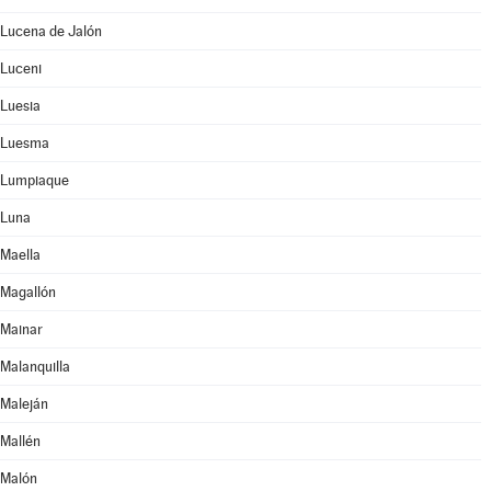
Lucena de Jalón
Luceni
Luesia
Luesma
Lumpiaque
Luna
Maella
Magallón
Mainar
Malanquilla
Maleján
Mallén
Malón