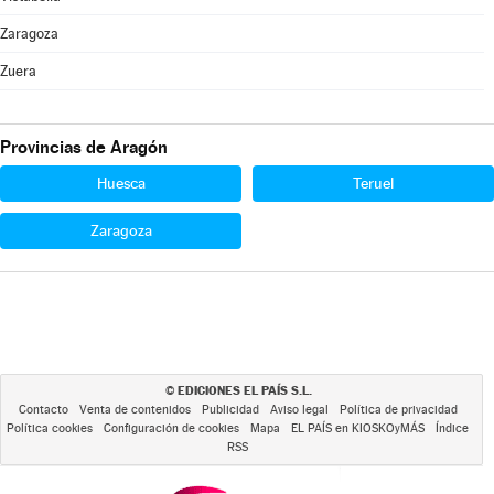
Zaragoza
Zuera
Provincias de Aragón
Huesca
Teruel
Zaragoza
EDICIONES EL PAÍS S.L.
©
Contacto
Venta de contenidos
Publicidad
Aviso legal
Política de privacidad
Política cookies
Configuración de cookies
Mapa
EL PAÍS en KIOSKOyMÁS
Índice
RSS