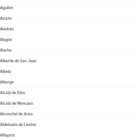
Aguilón
Ainzón
Aladrén
Alagón
Alarba
Alberite de San Juan
Albeta
Alborge
Alcalá de Ebro
Alcalá de Moncayo
Alconchel de Ariza
Aldehuela de Liestos
Alfajarín