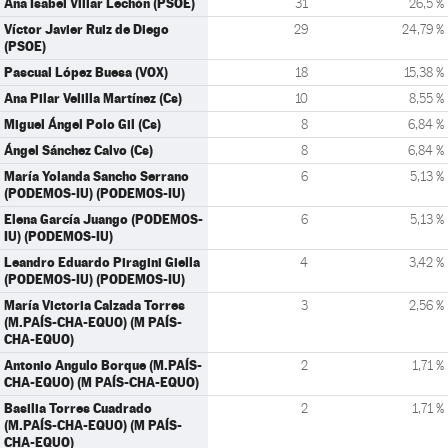
Ana Isabel Villar Lechón (PSOE)
31
26,5 %
Víctor Javier Ruiz de Diego
29
24,79 %
(PSOE)
Pascual López Buesa (VOX)
18
15,38 %
Ana Pilar Velilla Martínez (Cs)
10
8,55 %
Miguel Ángel Polo Gil (Cs)
8
6,84 %
Ángel Sánchez Calvo (Cs)
8
6,84 %
María Yolanda Sancho Serrano
6
5,13 %
(PODEMOS-IU) (PODEMOS-IU)
Elena García Juango (PODEMOS-
6
5,13 %
IU) (PODEMOS-IU)
Leandro Eduardo Piragini Giella
4
3,42 %
(PODEMOS-IU) (PODEMOS-IU)
María Victoria Calzada Torres
3
2,56 %
(M.PAÍS-CHA-EQUO) (M PAÍS-
CHA-EQUO)
Antonio Angulo Borque (M.PAÍS-
2
1,71 %
CHA-EQUO) (M PAÍS-CHA-EQUO)
Basilia Torres Cuadrado
2
1,71 %
(M.PAÍS-CHA-EQUO) (M PAÍS-
CHA-EQUO)