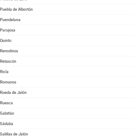
Puebla de Albortón
Puendeluna
Purujosa
Quinto
Remolinos
Retascón
Ricla
Romanos
Rueda de Jalón
Ruesca
Sabiñán
Sádaba
Salillas de Jalón