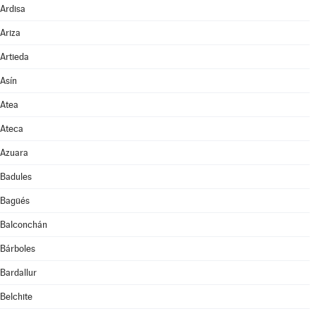
Ardisa
Ariza
Artieda
Asín
Atea
Ateca
Azuara
Badules
Bagüés
Balconchán
Bárboles
Bardallur
Belchite