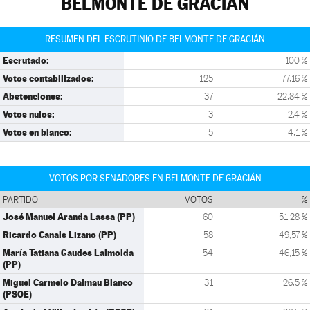
BELMONTE DE GRACIÁN
RESUMEN DEL ESCRUTINIO DE BELMONTE DE GRACIÁN
Escrutado:
100 %
Votos contabilizados:
125
77,16 %
Abstenciones:
37
22,84 %
Votos nulos:
3
2,4 %
Votos en blanco:
5
4,1 %
VOTOS POR SENADORES EN BELMONTE DE GRACIÁN
PARTIDO
VOTOS
%
José Manuel Aranda Lassa (PP)
60
51,28 %
Ricardo Canals Lizano (PP)
58
49,57 %
María Tatiana Gaudes Lalmolda
54
46,15 %
(PP)
Miguel Carmelo Dalmau Blanco
31
26,5 %
(PSOE)