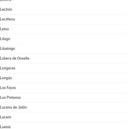
Lechón
Leciñena
Letux
Litago
Lituénigo
Lobera de Onsella
Longares
Longás
Los Fayos
Los Pintanos
Lucena de Jalón
Luceni
Luesia