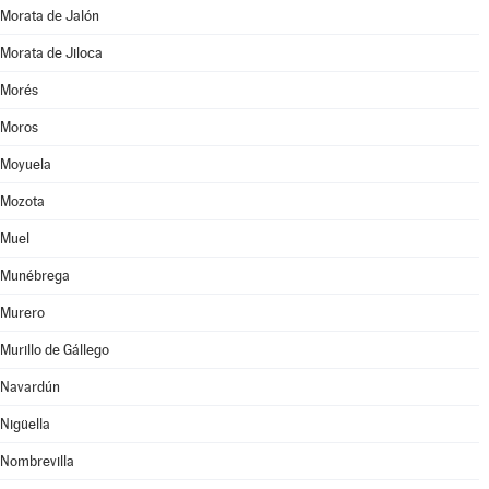
Morata de Jalón
Morata de Jiloca
Morés
Moros
Moyuela
Mozota
Muel
Munébrega
Murero
Murillo de Gállego
Navardún
Nigüella
Nombrevilla