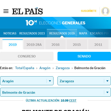
SUSCRÍBETE
10N | Eleccion
NOTICIAS
RESULTADOS 2023
RESULTADOS 2019
MAPA
ESCAÑOS POR 
2019
2019-28A
2016
2015
2011
CONGRESO
SENADO
Estás en:
Total España
»
Aragón
»
Zaragoza
»
Belmonte de Gracián
10.09
ÚLTIMA ACTUALIZACIÓN:
CEST