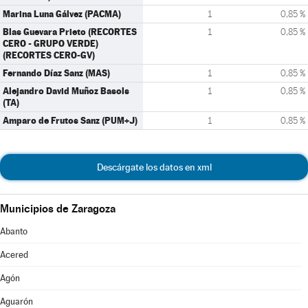
Marina Luna Gálvez (PACMA)
1
0,85 %
Blas Guevara Prieto (RECORTES
1
0,85 %
CERO - GRUPO VERDE)
(RECORTES CERO-GV)
Fernando Díaz Sanz (MAS)
1
0,85 %
Alejandro David Muñoz Basols
1
0,85 %
(TA)
Amparo de Frutos Sanz (PUM+J)
1
0,85 %
Descárgate los datos en xml
Municipios de Zaragoza
Abanto
Acered
Agón
Aguarón