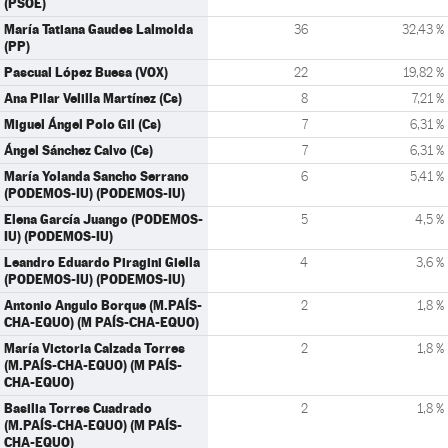
(PSOE)
María Tatiana Gaudes Lalmolda
36
32,43 %
(PP)
Pascual López Buesa (VOX)
22
19,82 %
Ana Pilar Velilla Martínez (Cs)
8
7,21 %
Miguel Ángel Polo Gil (Cs)
7
6,31 %
Ángel Sánchez Calvo (Cs)
7
6,31 %
María Yolanda Sancho Serrano
6
5,41 %
(PODEMOS-IU) (PODEMOS-IU)
Elena García Juango (PODEMOS-
5
4,5 %
IU) (PODEMOS-IU)
Leandro Eduardo Piragini Giella
4
3,6 %
(PODEMOS-IU) (PODEMOS-IU)
Antonio Angulo Borque (M.PAÍS-
2
1,8 %
CHA-EQUO) (M PAÍS-CHA-EQUO)
María Victoria Calzada Torres
2
1,8 %
(M.PAÍS-CHA-EQUO) (M PAÍS-
CHA-EQUO)
Basilia Torres Cuadrado
2
1,8 %
(M.PAÍS-CHA-EQUO) (M PAÍS-
CHA-EQUO)