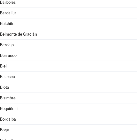
Bárboles
Bardallur
Belchite
Belmonte de Gracián
Berdejo
Berrueco
Biel
Bijuesca
Biota
Bisimbre
Boquiñeni
Bordalba
Borja