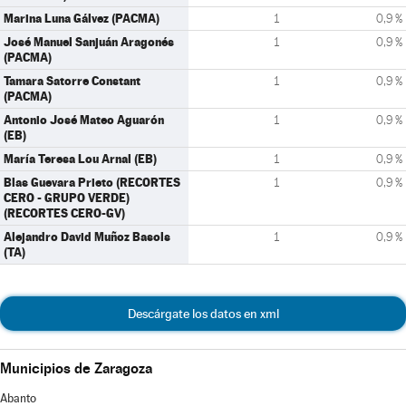
Marina Luna Gálvez (PACMA)
1
0,9 %
José Manuel Sanjuán Aragonés
1
0,9 %
(PACMA)
Tamara Satorre Constant
1
0,9 %
(PACMA)
Antonio José Mateo Aguarón
1
0,9 %
(EB)
María Teresa Lou Arnal (EB)
1
0,9 %
Blas Guevara Prieto (RECORTES
1
0,9 %
CERO - GRUPO VERDE)
(RECORTES CERO-GV)
Alejandro David Muñoz Basols
1
0,9 %
(TA)
Descárgate los datos en xml
Municipios de Zaragoza
Abanto