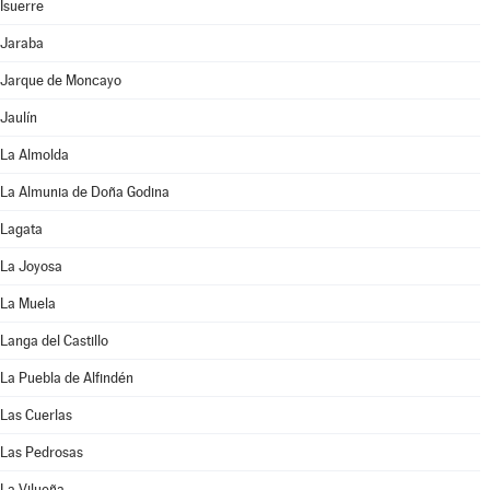
Isuerre
Jaraba
Jarque de Moncayo
Jaulín
La Almolda
La Almunia de Doña Godina
Lagata
La Joyosa
La Muela
Langa del Castillo
La Puebla de Alfindén
Las Cuerlas
Las Pedrosas
La Vilueña