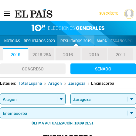
SUSCRÍBETE
10N | Eleccion
NOTICIAS
RESULTADOS 2023
RESULTADOS 2019
MAPA
ESCAÑOS POR 
2019
2019-28A
2016
2015
2011
CONGRESO
SENADO
Estás en:
Total España
»
Aragón
»
Zaragoza
»
Encinacorba
10.09
ÚLTIMA ACTUALIZACIÓN:
CEST