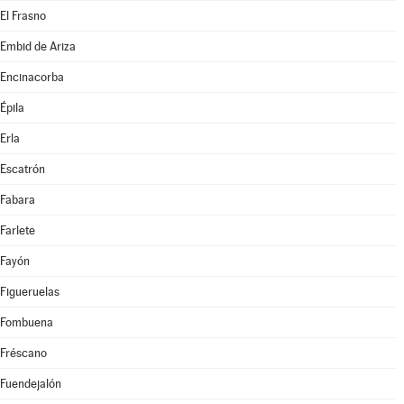
El Frasno
Embid de Ariza
Encinacorba
Épila
Erla
Escatrón
Fabara
Farlete
Fayón
Figueruelas
Fombuena
Fréscano
Fuendejalón