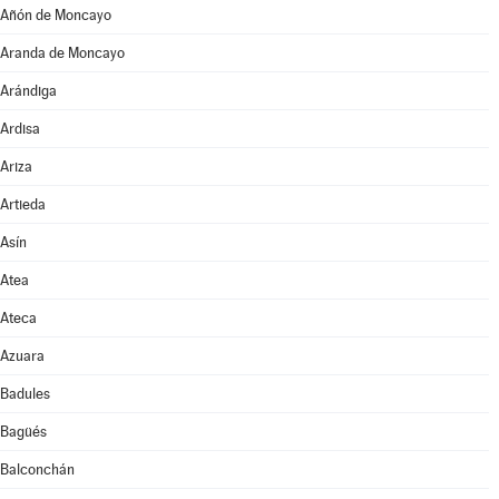
Añón de Moncayo
Aranda de Moncayo
Arándiga
Ardisa
Ariza
Artieda
Asín
Atea
Ateca
Azuara
Badules
Bagüés
Balconchán