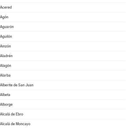
Acered
Agón
Aguarón
Aguilón
Ainzón
Aladrén
Alagón
Alarba
Alberite de San Juan
Albeta
Alborge
Alcalá de Ebro
Alcalá de Moncayo