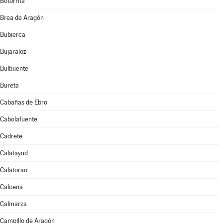
Botorrita
Brea de Aragón
Bubierca
Bujaraloz
Bulbuente
Bureta
Cabañas de Ebro
Cabolafuente
Cadrete
Calatayud
Calatorao
Calcena
Calmarza
Campillo de Aragón