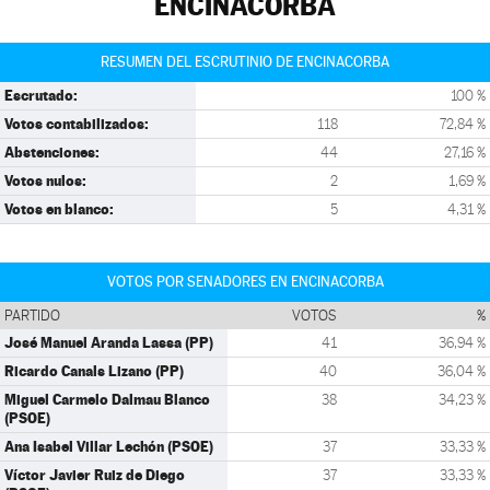
ENCINACORBA
RESUMEN DEL ESCRUTINIO DE ENCINACORBA
Escrutado:
100 %
Votos contabilizados:
118
72,84 %
Abstenciones:
44
27,16 %
Votos nulos:
2
1,69 %
Votos en blanco:
5
4,31 %
VOTOS POR SENADORES EN ENCINACORBA
PARTIDO
VOTOS
%
José Manuel Aranda Lassa (PP)
41
36,94 %
Ricardo Canals Lizano (PP)
40
36,04 %
Miguel Carmelo Dalmau Blanco
38
34,23 %
(PSOE)
Ana Isabel Villar Lechón (PSOE)
37
33,33 %
Víctor Javier Ruiz de Diego
37
33,33 %