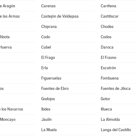
de Aragón
Carenas
Cariñena
e las Armas
Castejón de Valdejasa
Castiliscar
Chiprana
Chodes
Ribota
Codo
Codos
 Huerva
Cubel
Daroca
El Frago
El Frasno
Erla
Escatrón
Figueruelas
Fombuena
os
Fuentes de Ebro
Fuentes de Jiloca
Godojos
Gotor
 los Navarros
Ibdes
Illueca
 Moncayo
Jaulín
La Almolda
La Muela
Langa del Castillo