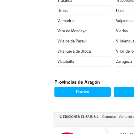
Trasmoz
Trasobare
Urriés
Used
Valmadrid
Valpalmas
Vera de Moncayo
Vierlas
Villalba de Perejil
Villalengu
Villanueva de Jiloca
Villar de l
Vistabella
Zaragoza
Provincias de Aragón
Huesca
EDICIONES EL PAÍS S.L.
©
Contacto
Venta de 