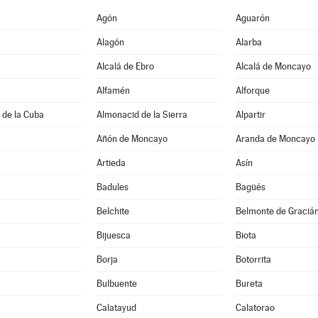
Agón
Aguarón
Alagón
Alarba
Alcalá de Ebro
Alcalá de Moncayo
Alfamén
Alforque
 de la Cuba
Almonacid de la Sierra
Alpartir
Añón de Moncayo
Aranda de Moncayo
Artieda
Asín
Badules
Bagüés
Belchite
Belmonte de Graciá
Bijuesca
Biota
Borja
Botorrita
Bulbuente
Bureta
Calatayud
Calatorao