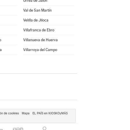
Urrea de Jalón
Val de San Martín
Velilla de Jiloca
Villafranca de Ebro
o
Villanueva de Huerva
ra
Villarroya del Campo
ón de cookies
Mapa
EL PAÍS en KIOSKOyMÁS