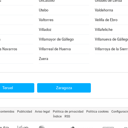
s
Uncastillo
Undués de Lerda
Utebo
Valdehorna
Valtorres
Velilla de Ebro
Villadoz
Villafeliche
a
Villamayor de Gállego
Villanueva de Gálleg
os Navarros
Villarreal de Huerva
Villarroya de la Sier
Zuera
Teruel
Zaragoza
contenidos
Publicidad
Aviso legal
Política de privacidad
Política cookies
Configuraci
Índice
RSS