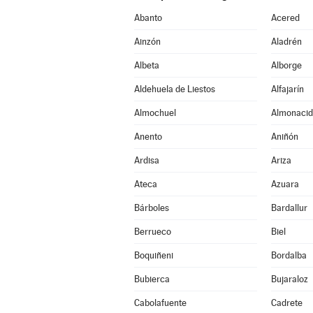
Abanto
Acered
Ainzón
Aladrén
Albeta
Alborge
Aldehuela de Liestos
Alfajarín
Almochuel
Almonacid
Anento
Aniñón
Ardisa
Ariza
Ateca
Azuara
Bárboles
Bardallur
Berrueco
Biel
Boquiñeni
Bordalba
Bubierca
Bujaraloz
Cabolafuente
Cadrete