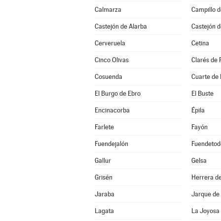
Calmarza
Campillo 
Castejón de Alarba
Castejón d
Cerveruela
Cetina
Cinco Olivas
Clarés de 
Cosuenda
Cuarte de
El Burgo de Ebro
El Buste
Encinacorba
Épila
Farlete
Fayón
Fuendejalón
Fuendetod
Gallur
Gelsa
Grisén
Herrera de
Jaraba
Jarque de
Lagata
La Joyosa