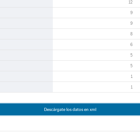
12
9
9
8
6
5
5
1
1
Descárgate los datos en xml