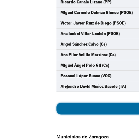
Ricardo Canals Lizano (PP)
Miguel Carmelo Dalmau Blanco (PSOE)
Víctor Javier Ruiz de Diego (PSOE)
Ana Isabel Villar Lechón (PSOE)
Ángel Sánchez Calvo (Cs)
Ana Pilar Velilla Martínez (Cs)
Miguel Ángel Polo Gil (Cs)
Pascual López Buesa (VOX)
Alejandro David Muñoz Basols (TA)
Municipios de Zaragoza