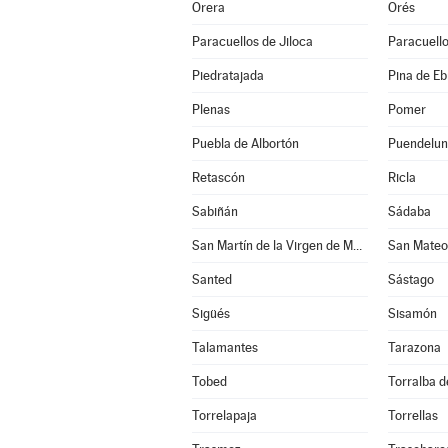
Orera
Orés
Paracuellos de Jiloca
Paracuello
Piedratajada
Pina de Eb
Plenas
Pomer
Puebla de Albortón
Puendelu
Retascón
Ricla
Sabiñán
Sádaba
San Martín de la Virgen de Moncayo
San Mateo
Santed
Sástago
Sigüés
Sisamón
Talamantes
Tarazona
Tobed
Torralba de
Torrelapaja
Torrellas