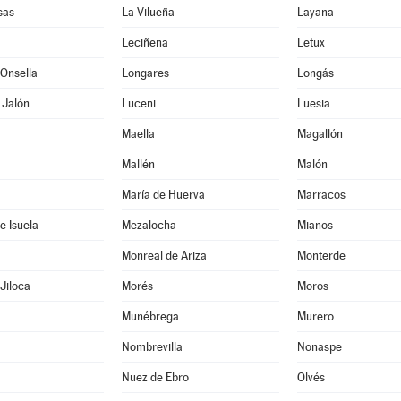
sas
La Vilueña
Layana
Leciñena
Letux
Onsella
Longares
Longás
 Jalón
Luceni
Luesia
Maella
Magallón
Mallén
Malón
María de Huerva
Marracos
e Isuela
Mezalocha
Mianos
Monreal de Ariza
Monterde
Jiloca
Morés
Moros
Munébrega
Murero
Nombrevilla
Nonaspe
Nuez de Ebro
Olvés