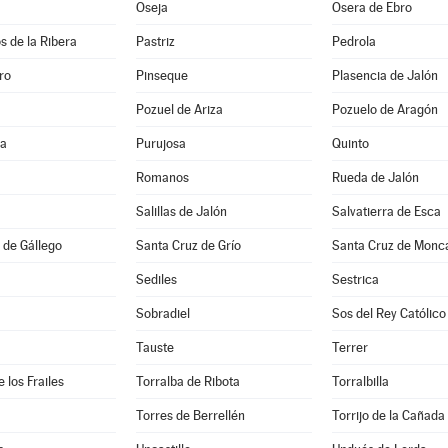
Oseja
Osera de Ebro
s de la Ribera
Pastriz
Pedrola
ro
Pinseque
Plasencia de Jalón
Pozuel de Ariza
Pozuelo de Aragón
na
Purujosa
Quinto
Romanos
Rueda de Jalón
Salillas de Jalón
Salvatierra de Esca
 de Gállego
Santa Cruz de Grío
Santa Cruz de Monc
Sediles
Sestrica
Sobradiel
Sos del Rey Católico
Tauste
Terrer
 los Frailes
Torralba de Ribota
Torralbilla
Torres de Berrellén
Torrijo de la Cañada