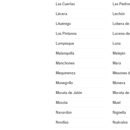
Las Cuerlas
Las Pedro
Lécera
Lechón
Lituénigo
Lobera de 
Los Pintanos
Lucena de
Lumpiaque
Luna
Malanquilla
Maleján
Manchones
Mara
Mequinenza
Mesones d
Monegrillo
Moneva
Morata de Jalón
Morata de 
Mozota
Muel
Navardún
Nigüella
Novillas
Nuévalos