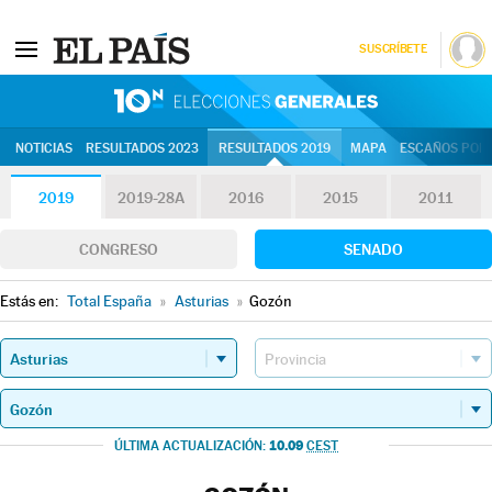
SUSCRÍBETE
10N | Eleccion
NOTICIAS
RESULTADOS 2023
RESULTADOS 2019
MAPA
ESCAÑOS POR 
2019
2019-28A
2016
2015
2011
CONGRESO
SENADO
Estás en:
Total España
»
Asturias
»
Gozón
10.09
ÚLTIMA ACTUALIZACIÓN:
CEST