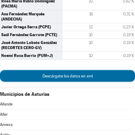
Rosa María Rubio Domínguez
32
0,62 %
(PACMA)
Ana Fernández Marqués
16
0,31 %
(ANDECHA)
Javier Ortega Serra (PCPE)
12
0,23 %
Saúl Fernández Garrote (PCTE)
10
0,19 %
José Antonio Lobato González
10
0,19 %
(RECORTES CERO-GV)
Noemí Roca Barrio (PUM+J)
10
0,19 %
Descárgate los datos en xml
Municipios de Asturias
Allande
Aller
Amieva
Avilés