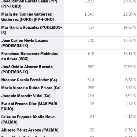
José Ramón García Cañal (PP)
1.533
29,72 %
(PP-FORO)
María del Camino Gutiérrez
1.340
25,97 %
Gutiérrez (FORO) (PP-FORO)
Mar García González (PODEMOS-
757
14,67 %
IX)
Juan Carlos Hevia Lozano
705
13,67 %
(PODEMOS-IX)
Francisco Benavente Meléndez
678
13,14 %
de Arvas (VOX)
José Ovidio Álvarez Rozada
662
12,83 %
(PODEMOS-IX)
Nicanor García Fernández (Cs)
344
6,67 %
María Victoria Rubio Prieto (Cs)
298
5,78 %
Joaquín Merediz Vidal (Cs)
254
4,92 %
Eva del Fresno Díaz (MÁS PAÍS-
148
2,87 %
EQUO)
Cristina Eugenia Abella Novo
61
1,18 %
(PACMA)
Alberto Pérez Arroyo (PACMA)
39
0,76 %