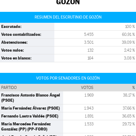
GOZÓN
RESUMEN DEL ESCRUTINIO DE GOZÓN
Escrutado:
100 %
Votos contabilizados:
5.455
60,91 %
Abstenciones:
3.501
39,09 %
Votos nulos:
132
2,42 %
Votos en blanco:
164
3,08 %
VOTOS POR SENADORES EN GOZÓN
PARTIDO
VOTOS
%
Francisco Antonio Blanco Ángel
1.969
38,17 %
(PSOE)
María Fernández Álvarez (PSOE)
1.943
37,66 %
Fernando Lastra Valdés (PSOE)
1.891
36,65 %
María Mercedes Fernández
1.533
29,72 %
González (PP) (PP-FORO)