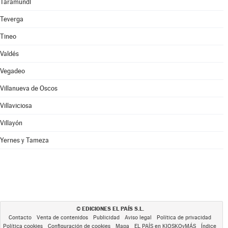
Taramundi
Teverga
Tineo
Valdés
Vegadeo
Villanueva de Oscos
Villaviciosa
Villayón
Yernes y Tameza
EDICIONES EL PAÍS S.L.
©
Contacto
Venta de contenidos
Publicidad
Aviso legal
Política de privacidad
Política cookies
Configuración de cookies
Mapa
EL PAÍS en KIOSKOyMÁS
Índice