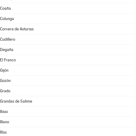
Coaña
Colunga
Corvera de Asturias
Cudillero
Degaña
El Franco
Gijón
Gozón
Grado
Grandas de Salime
Ibias
Illano
Illas