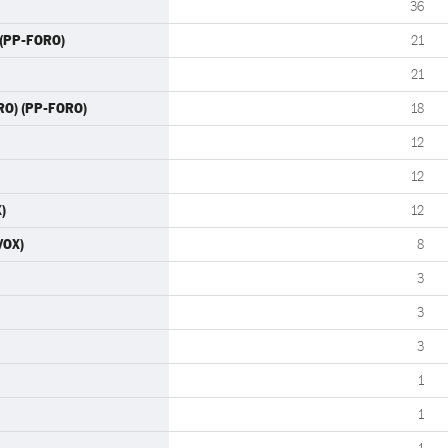
36
 (PP-FORO)
21
21
ORO) (PP-FORO)
18
12
12
)
12
VOX)
8
3
3
3
1
1