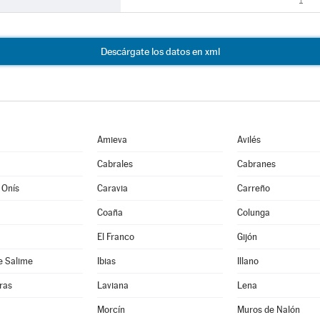
1
Descárgate los datos en xml
Amieva
Avilés
Cabrales
Cabranes
 Onís
Caravia
Carreño
Coaña
Colunga
El Franco
Gijón
e Salime
Ibias
Illano
ras
Laviana
Lena
Morcín
Muros de Nalón