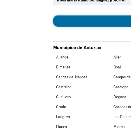
Rosa María Rubio Domínguez (PACMA)
Municipios de Asturias
Allande
Aller
Bimenes
Boal
Cangas del Narcea
Cangas de
Castrillón
Castropol
Cudillero
Degaña
Grado
Grandas d
Langreo
Las Regue
Llanes
Mieres