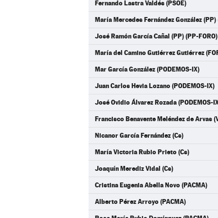
Fernando Lastra Valdés (PSOE)
María Mercedes Fernández González (PP)
José Ramón García Cañal (PP) (PP-FORO)
María del Camino Gutiérrez Gutiérrez (F
Mar García González (PODEMOS-IX)
Juan Carlos Hevia Lozano (PODEMOS-IX)
José Ovidio Álvarez Rozada (PODEMOS-IX
Francisco Benavente Meléndez de Arvas (
Nicanor García Fernández (Cs)
María Victoria Rubio Prieto (Cs)
Joaquín Merediz Vidal (Cs)
Cristina Eugenia Abella Novo (PACMA)
Alberto Pérez Arroyo (PACMA)