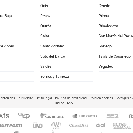
Onís
Oviedo
ra Baja
Pesoz
Piloña
Quirós
Ribadedeva
Salas
San Martín del Rey A
de Abres
Santo Adriano
Sariego
Soto del Barco
Tapia de Casariego
Valdés
Vegadeo
Yernes y Tameza
contenidos
Publicidad
Aviso legal
Política de privacidad
Política cookies
Configuraci
Índice
RSS