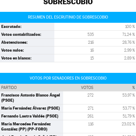
SOBRESCOBIO
RESUMEN DEL ESCRUTINIO DE SOBRESCOBIO
Escrutado:
100 %
Votos contabilizados:
535
71,24 %
Abstenciones:
216
28,76 %
Votos nulos:
16
2,99 %
Votos en blanco:
15
2,89 %
VOTOS POR SENADORES EN SOBRESCOBIO
PARTIDO
VOTOS
%
Francisco Antonio Blanco Ángel
272
53,97 %
(PSOE)
María Fernández Álvarez (PSOE)
271
53,77 %
Fernando Lastra Valdés (PSOE)
261
51,79 %
María Mercedes Fernández
116
23,02 %
González (PP) (PP-FORO)