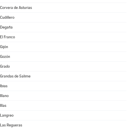
Corvera de Asturias
Cudillero
Degaña
El Franco
Gijón
Gozón
Grado
Grandas de Salime
Ibias
Illano
Illas
Langreo
Las Regueras