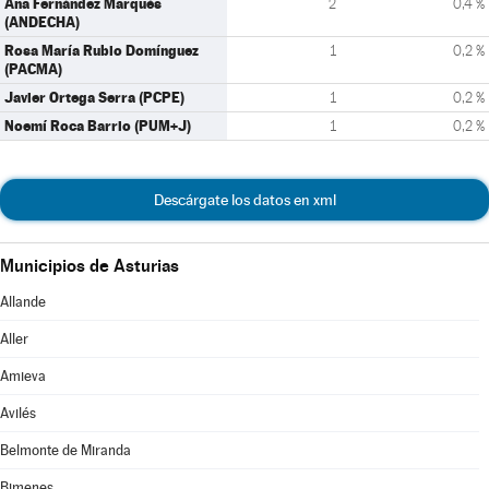
Ana Fernández Marqués
2
0,4 %
(ANDECHA)
Rosa María Rubio Domínguez
1
0,2 %
(PACMA)
Javier Ortega Serra (PCPE)
1
0,2 %
Noemí Roca Barrio (PUM+J)
1
0,2 %
Descárgate los datos en xml
Municipios de Asturias
Allande
Aller
Amieva
Avilés
Belmonte de Miranda
Bimenes