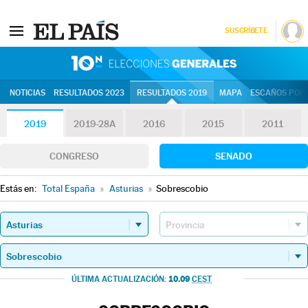
SUSCRÍBETE
10N | Eleccion
NOTICIAS
RESULTADOS 2023
RESULTADOS 2019
MAPA
ESCAÑOS POR 
2019
2019-28A
2016
2015
2011
CONGRESO
SENADO
Estás en:
Total España
»
Asturias
»
Sobrescobio
10.09
ÚLTIMA ACTUALIZACIÓN:
CEST