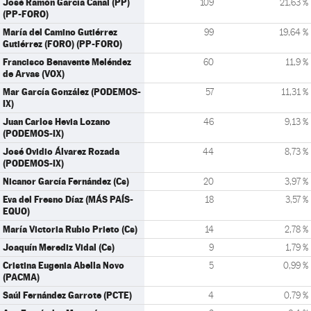
José Ramón García Cañal (PP)
109
21,63 %
(PP-FORO)
María del Camino Gutiérrez
99
19,64 %
Gutiérrez (FORO) (PP-FORO)
Francisco Benavente Meléndez
60
11,9 %
de Arvas (VOX)
Mar García González (PODEMOS-
57
11,31 %
IX)
Juan Carlos Hevia Lozano
46
9,13 %
(PODEMOS-IX)
José Ovidio Álvarez Rozada
44
8,73 %
(PODEMOS-IX)
Nicanor García Fernández (Cs)
20
3,97 %
Eva del Fresno Díaz (MÁS PAÍS-
18
3,57 %
EQUO)
María Victoria Rubio Prieto (Cs)
14
2,78 %
Joaquín Merediz Vidal (Cs)
9
1,79 %
Cristina Eugenia Abella Novo
5
0,99 %
(PACMA)
Saúl Fernández Garrote (PCTE)
4
0,79 %