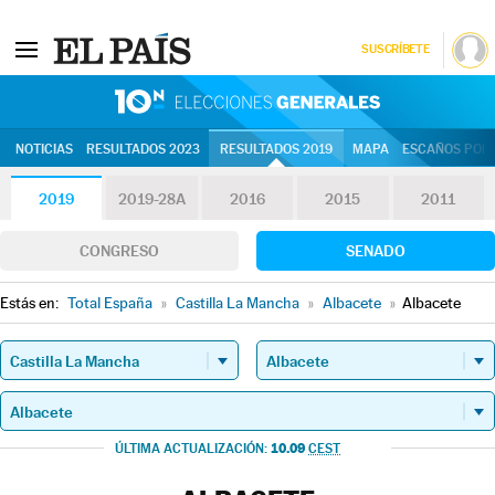
SUSCRÍBETE
10N | Eleccion
NOTICIAS
RESULTADOS 2023
RESULTADOS 2019
MAPA
ESCAÑOS POR 
2019
2019-28A
2016
2015
2011
CONGRESO
SENADO
Estás en:
Total España
»
Castilla La Mancha
»
Albacete
»
Albacete
10.09
ÚLTIMA ACTUALIZACIÓN:
CEST