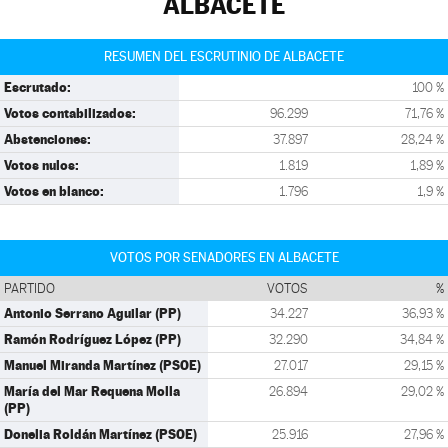
ALBACETE
RESUMEN DEL ESCRUTINIO DE ALBACETE
Escrutado:
100 %
Votos contabilizados:
96.299
71,76 %
Abstenciones:
37.897
28,24 %
Votos nulos:
1.819
1,89 %
Votos en blanco:
1.796
1,9 %
VOTOS POR SENADORES EN ALBACETE
PARTIDO
VOTOS
%
Antonio Serrano Aguilar (PP)
34.227
36,93 %
Ramón Rodríguez López (PP)
32.290
34,84 %
Manuel Miranda Martínez (PSOE)
27.017
29,15 %
María del Mar Requena Molla
26.894
29,02 %
(PP)
Donelia Roldán Martínez (PSOE)
25.916
27,96 %