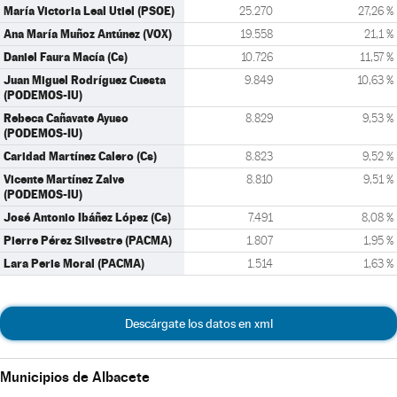
María Victoria Leal Utiel (PSOE)
25.270
27,26 %
Ana María Muñoz Antúnez (VOX)
19.558
21,1 %
Daniel Faura Macía (Cs)
10.726
11,57 %
Juan Miguel Rodríguez Cuesta
9.849
10,63 %
(PODEMOS-IU)
Rebeca Cañavate Ayuso
8.829
9,53 %
(PODEMOS-IU)
Caridad Martínez Calero (Cs)
8.823
9,52 %
Vicente Martínez Zalve
8.810
9,51 %
(PODEMOS-IU)
José Antonio Ibáñez López (Cs)
7.491
8,08 %
Pierre Pérez Silvestre (PACMA)
1.807
1,95 %
Lara Peris Moral (PACMA)
1.514
1,63 %
Descárgate los datos en xml
Municipios de Albacete