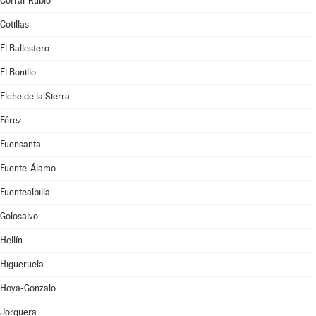
Corral-Rubio
Cotillas
El Ballestero
El Bonillo
Elche de la Sierra
Férez
Fuensanta
Fuente-Álamo
Fuentealbilla
Golosalvo
Hellín
Higueruela
Hoya-Gonzalo
Jorquera