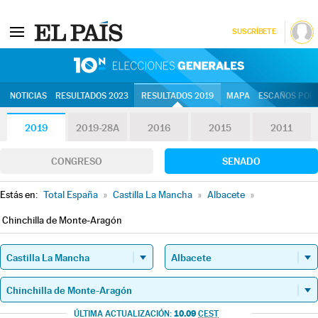
SUSCRÍBETE
10N | Eleccion
NOTICIAS
RESULTADOS 2023
RESULTADOS 2019
MAPA
ESCAÑOS POR 
2019
2019-28A
2016
2015
2011
CONGRESO
SENADO
Estás en:
Total España
»
Castilla La Mancha
»
Albacete
»
Chinchilla de Monte-Aragón
10.09
ÚLTIMA ACTUALIZACIÓN:
CEST