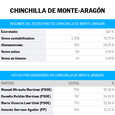
CHINCHILLA DE MONTE-ARAGÓN
RESUMEN DEL ESCRUTINIO DE CHINCHILLA DE MONTE-ARAGÓN
Escrutado:
100 %
Votos contabilizados:
2.358
70,75 %
Abstenciones:
975
29,25 %
Votos nulos:
80
3,39 %
Votos en blanco:
34
1,49 %
VOTOS POR SENADORES EN CHINCHILLA DE MONTE-ARAGÓN
PARTIDO
VOTOS
%
Manuel Miranda Martínez (PSOE)
794
35,38 %
Donelia Roldán Martínez (PSOE)
767
34,18 %
María Victoria Leal Utiel (PSOE)
753
33,56 %
Antonio Serrano Aguilar (PP)
704
31,37 %