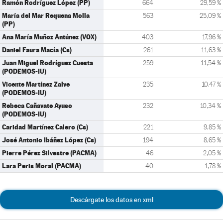
Ramón Rodríguez López (PP)
664
29,59 %
María del Mar Requena Molla
563
25,09 %
(PP)
Ana María Muñoz Antúnez (VOX)
403
17,96 %
Daniel Faura Macía (Cs)
261
11,63 %
Juan Miguel Rodríguez Cuesta
259
11,54 %
(PODEMOS-IU)
Vicente Martínez Zalve
235
10,47 %
(PODEMOS-IU)
Rebeca Cañavate Ayuso
232
10,34 %
(PODEMOS-IU)
Caridad Martínez Calero (Cs)
221
9,85 %
José Antonio Ibáñez López (Cs)
194
8,65 %
Pierre Pérez Silvestre (PACMA)
46
2,05 %
Lara Peris Moral (PACMA)
40
1,78 %
Descárgate los datos en xml