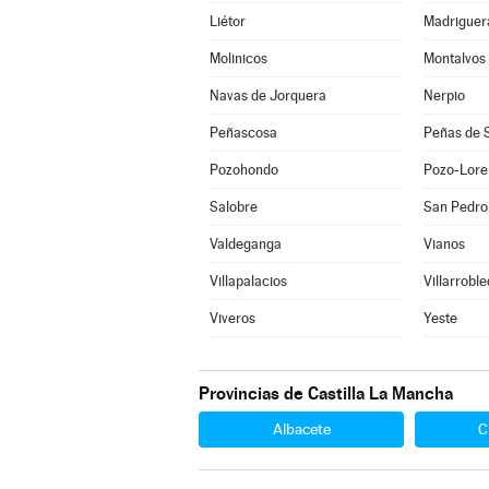
Liétor
Madriguer
Molinicos
Montalvos
Navas de Jorquera
Nerpio
Peñascosa
Peñas de 
Pozohondo
Pozo-Lore
Salobre
San Pedro
Valdeganga
Vianos
Villapalacios
Villarrobl
Viveros
Yeste
Provincias de Castilla La Mancha
Albacete
C