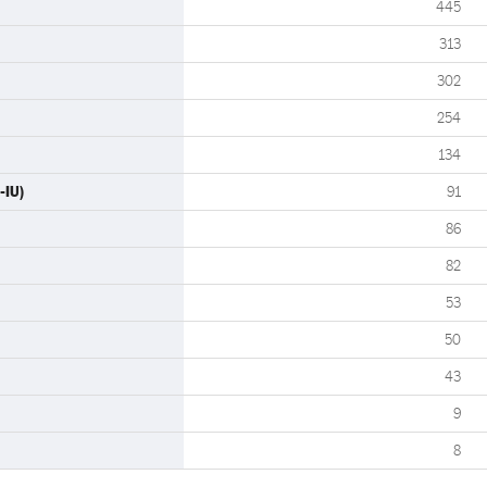
445
313
302
254
134
-IU)
91
86
82
53
50
43
9
8