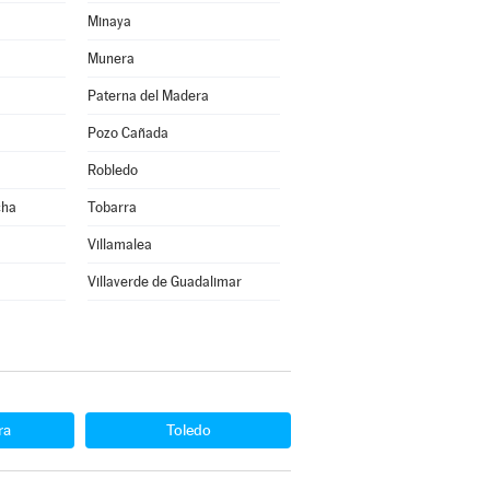
Minaya
Munera
Paterna del Madera
Pozo Cañada
Robledo
cha
Tobarra
Villamalea
Villaverde de Guadalimar
ra
Toledo