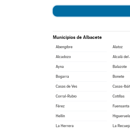
Municipios de Albacete
Abengibre
Alatoz
Alcadozo
Alcalá del
Ayna
Balazote
Bogarra
Bonete
Casas de Ves
Casas-Ibá
Corral-Rubio
Cotillas
Férez
Fuensanta
Hellín
Higueruel
La Herrera
La Recuej