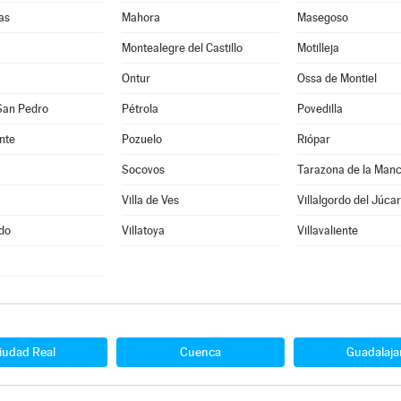
as
Mahora
Masegoso
Montealegre del Castillo
Motilleja
Ontur
Ossa de Montiel
San Pedro
Pétrola
Povedilla
nte
Pozuelo
Riópar
Socovos
Tarazona de la Man
Villa de Ves
Villalgordo del Júcar
edo
Villatoya
Villavaliente
iudad Real
Cuenca
Guadalaja