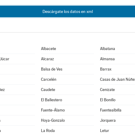
Descárgate los datos en xml
Albacete
Albatana
 Júcar
Alcaraz
Almansa
Balsa de Ves
Barrax
Carcelén
Casas de Juan Núñe
ñez
Caudete
Cenizate
El Ballestero
El Bonillo
Fuente-Álamo
Fuentealbilla
a
Hoya-Gonzalo
Jorquera
a
La Roda
Letur