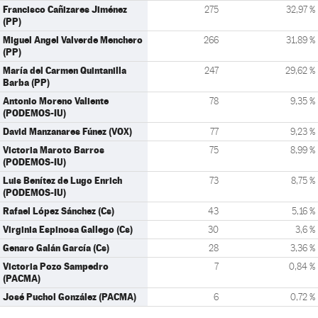
Francisco Cañizares Jiménez
275
32,97 %
(PP)
Miguel Angel Valverde Menchero
266
31,89 %
(PP)
María del Carmen Quintanilla
247
29,62 %
Barba (PP)
Antonio Moreno Valiente
78
9,35 %
(PODEMOS-IU)
David Manzanares Fúnez (VOX)
77
9,23 %
Victoria Maroto Barros
75
8,99 %
(PODEMOS-IU)
Luis Benítez de Lugo Enrich
73
8,75 %
(PODEMOS-IU)
Rafael López Sánchez (Cs)
43
5,16 %
Virginia Espinosa Gallego (Cs)
30
3,6 %
Genaro Galán García (Cs)
28
3,36 %
Victoria Pozo Sampedro
7
0,84 %
(PACMA)
José Puchol González (PACMA)
6
0,72 %