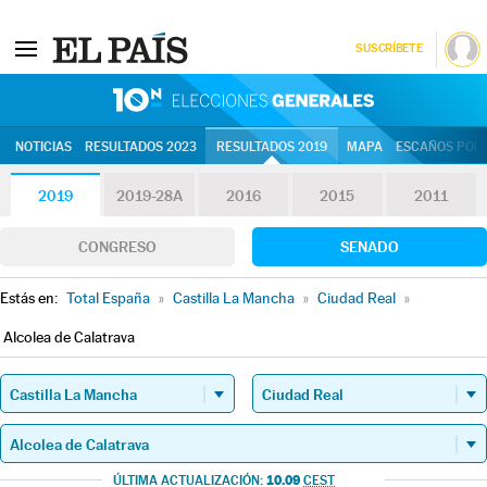
SUSCRÍBETE
10N | Eleccion
NOTICIAS
RESULTADOS 2023
RESULTADOS 2019
MAPA
ESCAÑOS POR 
2019
2019-28A
2016
2015
2011
CONGRESO
SENADO
Estás en:
Total España
»
Castilla La Mancha
»
Ciudad Real
»
Alcolea de Calatrava
10.09
ÚLTIMA ACTUALIZACIÓN:
CEST