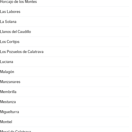
Horcajo de los Montes
Las Labores
La Solana
Llanos del Caudillo
Los Cortijos
Los Pozuelos de Calatrava
Luciana
Malagón
Manzanares
Membrilla
Mestanza
Miguelturra
Montiel
Moral de Calatrava