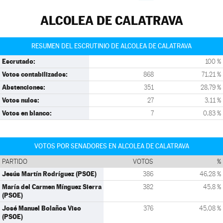
ALCOLEA DE CALATRAVA
RESUMEN DEL ESCRUTINIO DE ALCOLEA DE CALATRAVA
Escrutado:
100 %
Votos contabilizados:
868
71,21 %
Abstenciones:
351
28,79 %
Votos nulos:
27
3,11 %
Votos en blanco:
7
0,83 %
VOTOS POR SENADORES EN ALCOLEA DE CALATRAVA
PARTIDO
VOTOS
%
Jesús Martín Rodríguez (PSOE)
386
46,28 %
María del Carmen Mínguez Sierra
382
45,8 %
(PSOE)
José Manuel Bolaños Viso
376
45,08 %
(PSOE)