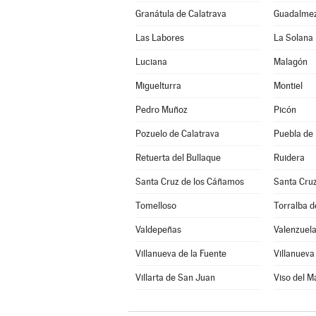
Granátula de Calatrava
Guadalme
Las Labores
La Solana
Luciana
Malagón
Miguelturra
Montiel
Pedro Muñoz
Picón
Pozuelo de Calatrava
Puebla de
Retuerta del Bullaque
Ruidera
Santa Cruz de los Cáñamos
Santa Cru
Tomelloso
Torralba d
Valdepeñas
Valenzuela
Villanueva de la Fuente
Villanueva 
Villarta de San Juan
Viso del M