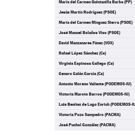
María del Carmen Quintanilla Barba (PP)
Jesús Martín Rodríguez (PSOE)
María del Carmen Mínguez Sierra (PSOE)
José Manuel Bolaños Viso (PSOE)
David Manzanares Fúnez (VOX)
Rafael López Sánchez (Cs)
Virginia Espinosa Gallego (Cs)
Genaro Galán García (Cs)
Antonio Moreno Valiente (PODEMOS-IU)
Victoria Maroto Barros (PODEMOS-IU)
Luis Benítez de Lugo Enrich (PODEMOS-I
Victoria Pozo Sampedro (PACMA)
José Puchol González (PACMA)