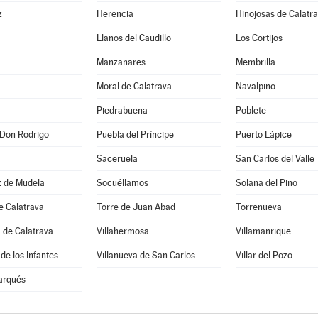
z
Herencia
Hinojosas de Calatr
Llanos del Caudillo
Los Cortijos
Manzanares
Membrilla
Moral de Calatrava
Navalpino
Piedrabuena
Poblete
 Don Rodrigo
Puebla del Príncipe
Puerto Lápice
Saceruela
San Carlos del Valle
z de Mudela
Socuéllamos
Solana del Pino
e Calatrava
Torre de Juan Abad
Torrenueva
 de Calatrava
Villahermosa
Villamanrique
de los Infantes
Villanueva de San Carlos
Villar del Pozo
arqués