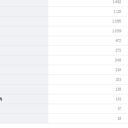
1.482
1.115
1.095
1.059
472
272
248
214
153
138
U)
131
37
18