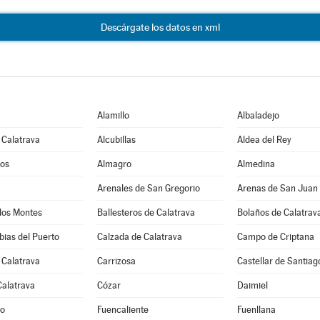
Descárgate los datos en xml
Alamillo
Albaladejo
 Calatrava
Alcubillas
Aldea del Rey
os
Almagro
Almedina
Arenales de San Gregorio
Arenas de San Juan
los Montes
Ballesteros de Calatrava
Bolaños de Calatrav
ias del Puerto
Calzada de Calatrava
Campo de Criptana
 Calatrava
Carrizosa
Castellar de Santiag
Calatrava
Cózar
Daimiel
jo
Fuencaliente
Fuenllana