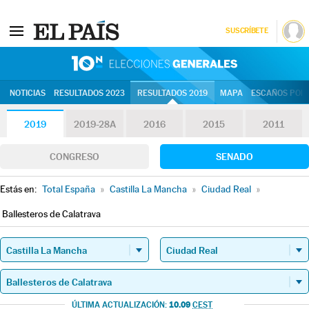
SUSCRÍBETE
10N | Eleccion
NOTICIAS
RESULTADOS 2023
RESULTADOS 2019
MAPA
ESCAÑOS POR 
2019
2019-28A
2016
2015
2011
CONGRESO
SENADO
Estás en:
Total España
»
Castilla La Mancha
»
Ciudad Real
»
Ballesteros de Calatrava
10.09
ÚLTIMA ACTUALIZACIÓN:
CEST