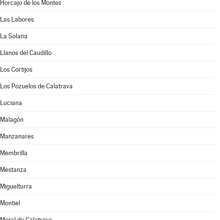
Horcajo de los Montes
Las Labores
La Solana
Llanos del Caudillo
Los Cortijos
Los Pozuelos de Calatrava
Luciana
Malagón
Manzanares
Membrilla
Mestanza
Miguelturra
Montiel
Moral de Calatrava