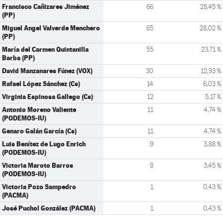
Francisco Cañizares Jiménez
66
28,45 %
(PP)
Miguel Angel Valverde Menchero
65
28,02 %
(PP)
María del Carmen Quintanilla
55
23,71 %
Barba (PP)
David Manzanares Fúnez (VOX)
30
12,93 %
Rafael López Sánchez (Cs)
14
6,03 %
Virginia Espinosa Gallego (Cs)
12
5,17 %
Antonio Moreno Valiente
11
4,74 %
(PODEMOS-IU)
Genaro Galán García (Cs)
11
4,74 %
Luis Benítez de Lugo Enrich
9
3,88 %
(PODEMOS-IU)
Victoria Maroto Barros
8
3,45 %
(PODEMOS-IU)
Victoria Pozo Sampedro
1
0,43 %
(PACMA)
José Puchol González (PACMA)
1
0,43 %