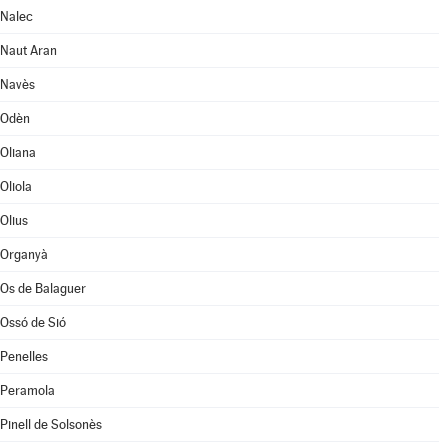
Nalec
Naut Aran
Navès
Odèn
Oliana
Oliola
Olius
Organyà
Os de Balaguer
Ossó de Sió
Penelles
Peramola
Pinell de Solsonès