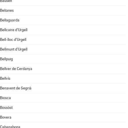
Bausen
Belianes
Bellaguarda
Bellcaire d'Urgell
Bell-lloc d'Urgell
Bellmunt d'Urgell
Bellpuig
Bellver de Cerdanya
Bellvís
Benavent de Segrià
Biosca
Bossòst
Bovera
Cabanabona