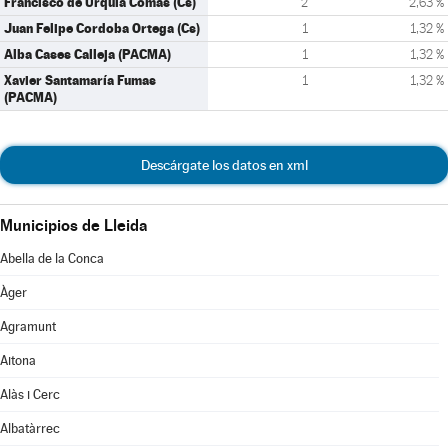
Francisco de Urquia Comas (Cs)
2
2,63 %
Juan Felipe Cordoba Ortega (Cs)
1
1,32 %
Alba Cases Calleja (PACMA)
1
1,32 %
Xavier Santamaría Fumas
1
1,32 %
(PACMA)
Descárgate los datos en xml
Municipios de Lleida
Abella de la Conca
Àger
Agramunt
Aitona
Alàs i Cerc
Albatàrrec