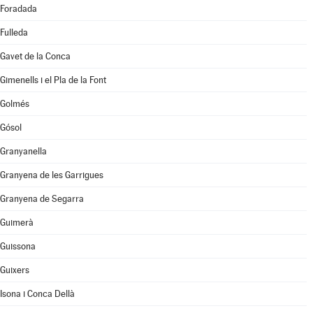
Foradada
Fulleda
Gavet de la Conca
Gimenells i el Pla de la Font
Golmés
Gósol
Granyanella
Granyena de les Garrigues
Granyena de Segarra
Guimerà
Guissona
Guixers
Isona i Conca Dellà