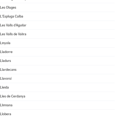
Les Oluges
L'Espluga Calba
Les Valls d'Aguilar
Les Valls de Valira
Linyola
Lladorre
Lladurs
Llardecans
Llavorsí
Lleida
Lles de Cerdanya
Llimiana
Llobera