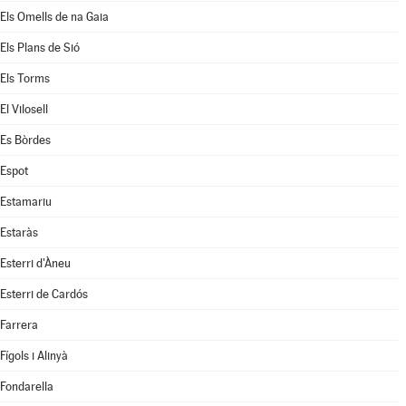
Els Omells de na Gaia
Els Plans de Sió
Els Torms
El Vilosell
Es Bòrdes
Espot
Estamariu
Estaràs
Esterri d'Àneu
Esterri de Cardós
Farrera
Fígols i Alinyà
Fondarella