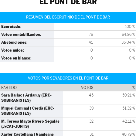
EL PONT DE BAR
RESUMEN DEL ESCRUTINIO DE EL PONT DE BAR
Escrutado:
100 %
Votos contabilizados:
76
64,96 %
Abstenciones:
41
35,04 %
Votos nulos:
0
0 %
Votos en blanco:
0
0 %
VOTOS POR SENADORES EN EL PONT DE BAR
PARTIDO
VOTOS
%
Sara Bailac i Ardanuy (ERC-
45
59,21 %
SOBIRANISTES)
Miquel Caminal i Cerdà (ERC-
39
51,32 %
SOBIRANISTES)
M. Teresa Mayte Rivero Segalàs
32
42,11 %
(JxCAT-JUNTS)
Xavier Castellana i Gamisans
31
40,79 %