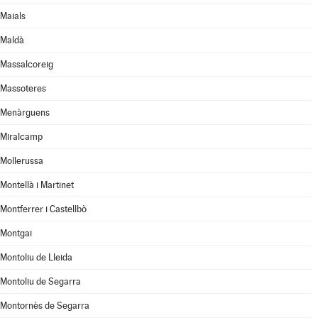
Maials
Maldà
Massalcoreig
Massoteres
Menàrguens
Miralcamp
Mollerussa
Montellà i Martinet
Montferrer i Castellbò
Montgai
Montoliu de Lleida
Montoliu de Segarra
Montornès de Segarra