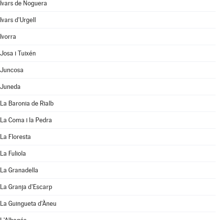
Ivars de Noguera
Ivars d'Urgell
Ivorra
Josa i Tuixén
Juncosa
Juneda
La Baronia de Rialb
La Coma i la Pedra
La Floresta
La Fuliola
La Granadella
La Granja d'Escarp
La Guingueta d'Àneu