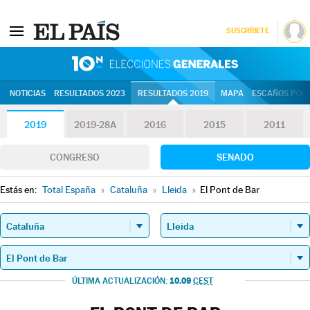
SUSCRÍBETE
10N | Eleccion
NOTICIAS
RESULTADOS 2023
RESULTADOS 2019
MAPA
ESCAÑOS POR 
2019
2019-28A
2016
2015
2011
CONGRESO
SENADO
Estás en:
Total España
»
Cataluña
»
Lleida
»
El Pont de Bar
10.09
ÚLTIMA ACTUALIZACIÓN:
CEST