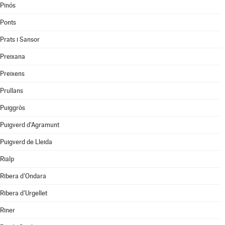
Pinós
Ponts
Prats i Sansor
Preixana
Preixens
Prullans
Puiggròs
Puigverd d'Agramunt
Puigverd de Lleida
Rialp
Ribera d'Ondara
Ribera d'Urgellet
Riner