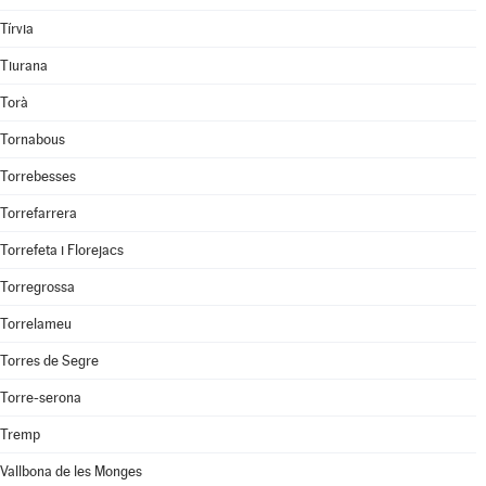
Tírvia
Tiurana
Torà
Tornabous
Torrebesses
Torrefarrera
Torrefeta i Florejacs
Torregrossa
Torrelameu
Torres de Segre
Torre-serona
Tremp
Vallbona de les Monges