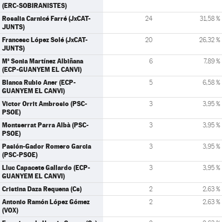
(ERC-SOBIRANISTES)
Rosalia Carnicé Farré (JxCAT-
24
31,58 %
JUNTS)
Francesc López Solé (JxCAT-
20
26,32 %
JUNTS)
Mª Sonia Martínez Albiñana
6
7,89 %
(ECP-GUANYEM EL CANVI)
Blanca Rubio Aner (ECP-
5
6,58 %
GUANYEM EL CANVI)
Victor Orrit Ambrosio (PSC-
3
3,95 %
PSOE)
Montserrat Parra Albà (PSC-
3
3,95 %
PSOE)
Pasión-Gador Romero Garcia
3
3,95 %
(PSC-PSOE)
Lluc Capacete Gallardo (ECP-
3
3,95 %
GUANYEM EL CANVI)
Cristina Daza Requena (Cs)
2
2,63 %
Antonio Ramón López Gómez
2
2,63 %
(VOX)