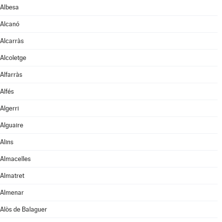
Albesa
Alcanó
Alcarràs
Alcoletge
Alfarràs
Alfés
Algerri
Alguaire
Alins
Almacelles
Almatret
Almenar
Alòs de Balaguer