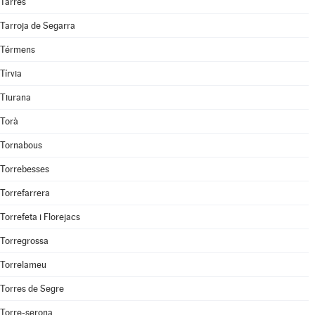
Tarrés
Tarroja de Segarra
Térmens
Tírvia
Tiurana
Torà
Tornabous
Torrebesses
Torrefarrera
Torrefeta i Florejacs
Torregrossa
Torrelameu
Torres de Segre
Torre-serona