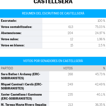
CASTELLSERÀ
RESUMEN DEL ESCRUTINIO DE CASTELLSERÀ
Escrutado:
100 %
Votos contabilizados:
613
75,03 %
Abstenciones:
204
24,97 %
Votos nulos:
12
1,96 %
Votos en blanco:
15
2,5 %
VOTOS POR SENADORES EN CASTELLSERÀ
PARTIDO
VOTOS
%
Sara Bailac i Ardanuy (ERC-
268
45,73 %
SOBIRANISTES)
Miquel Caminal i Cerdà (ERC-
249
42,49 %
SOBIRANISTES)
Xavier Castellana i Gamisans
235
40,1 %
(ERC-SOBIRANISTES)
M. Teresa Mayte Rivero Segalàs
213
36,35 %