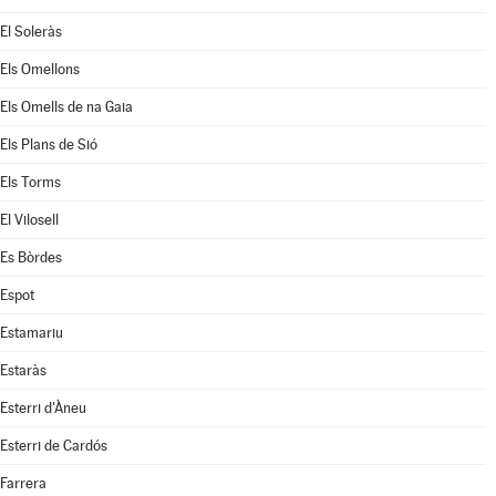
El Soleràs
Els Omellons
Els Omells de na Gaia
Els Plans de Sió
Els Torms
El Vilosell
Es Bòrdes
Espot
Estamariu
Estaràs
Esterri d'Àneu
Esterri de Cardós
Farrera