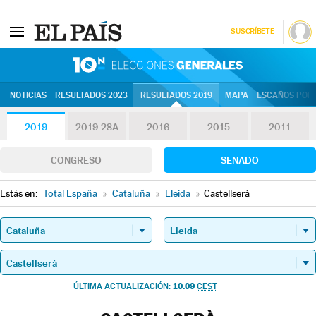
SUSCRÍBETE
10N | Eleccion
NOTICIAS
RESULTADOS 2023
RESULTADOS 2019
MAPA
ESCAÑOS POR 
2019
2019-28A
2016
2015
2011
CONGRESO
SENADO
Estás en:
Total España
»
Cataluña
»
Lleida
»
Castellserà
10.09
ÚLTIMA ACTUALIZACIÓN:
CEST