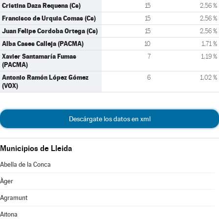
Cristina Daza Requena (Cs)
15
2,56 %
Francisco de Urquia Comas (Cs)
15
2,56 %
Juan Felipe Cordoba Ortega (Cs)
15
2,56 %
Alba Cases Calleja (PACMA)
10
1,71 %
Xavier Santamaría Fumas
7
1,19 %
(PACMA)
Antonio Ramón López Gómez
6
1,02 %
(VOX)
Descárgate los datos en xml
Municipios de Lleida
Abella de la Conca
Àger
Agramunt
Aitona