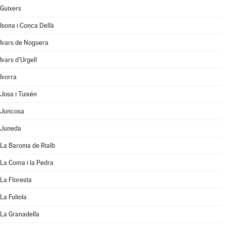
Guixers
Isona i Conca Dellà
Ivars de Noguera
Ivars d'Urgell
Ivorra
Josa i Tuixén
Juncosa
Juneda
La Baronia de Rialb
La Coma i la Pedra
La Floresta
La Fuliola
La Granadella