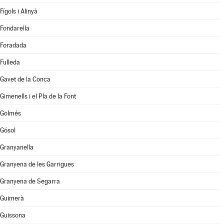
Fígols i Alinyà
Fondarella
Foradada
Fulleda
Gavet de la Conca
Gimenells i el Pla de la Font
Golmés
Gósol
Granyanella
Granyena de les Garrigues
Granyena de Segarra
Guimerà
Guissona