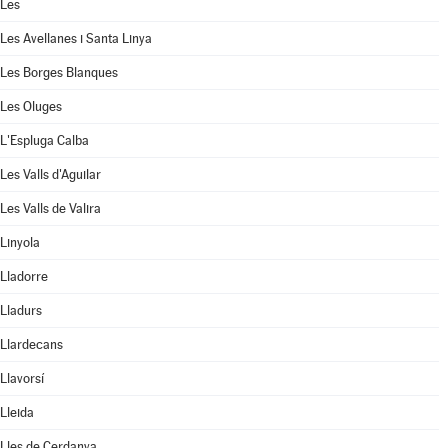
Les
Les Avellanes i Santa Linya
Les Borges Blanques
Les Oluges
L'Espluga Calba
Les Valls d'Aguilar
Les Valls de Valira
Linyola
Lladorre
Lladurs
Llardecans
Llavorsí
Lleida
Lles de Cerdanya