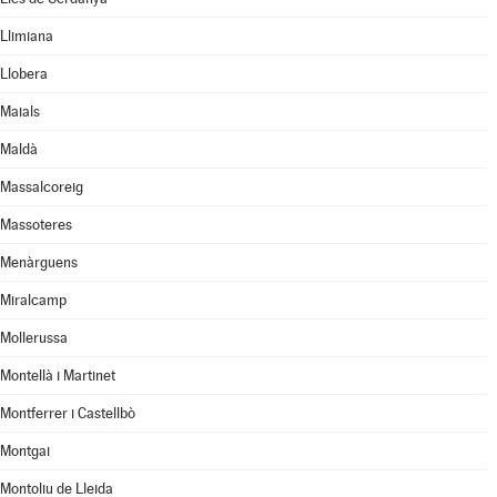
Llimiana
Llobera
Maials
Maldà
Massalcoreig
Massoteres
Menàrguens
Miralcamp
Mollerussa
Montellà i Martinet
Montferrer i Castellbò
Montgai
Montoliu de Lleida