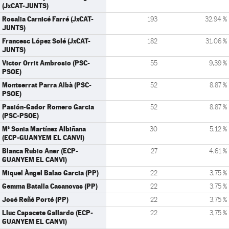
(JxCAT-JUNTS)
Rosalia Carnicé Farré (JxCAT-
193
32,94 %
JUNTS)
Francesc López Solé (JxCAT-
182
31,06 %
JUNTS)
Victor Orrit Ambrosio (PSC-
55
9,39 %
PSOE)
Montserrat Parra Albà (PSC-
52
8,87 %
PSOE)
Pasión-Gador Romero Garcia
52
8,87 %
(PSC-PSOE)
Mª Sonia Martínez Albiñana
30
5,12 %
(ECP-GUANYEM EL CANVI)
Blanca Rubio Aner (ECP-
27
4,61 %
GUANYEM EL CANVI)
Miquel Àngel Balao Garcia (PP)
22
3,75 %
Gemma Batalla Casanovas (PP)
22
3,75 %
José Reñé Porté (PP)
22
3,75 %
Lluc Capacete Gallardo (ECP-
22
3,75 %
GUANYEM EL CANVI)