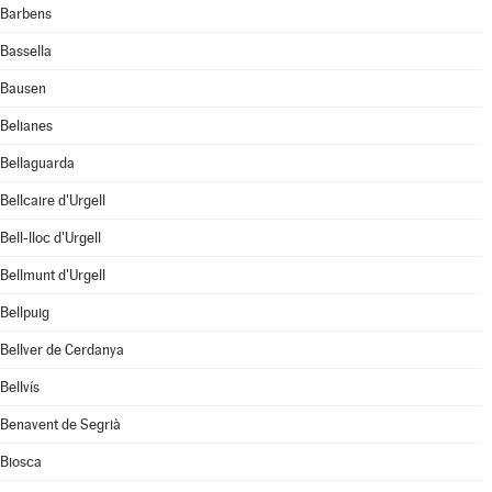
Barbens
Bassella
Bausen
Belianes
Bellaguarda
Bellcaire d'Urgell
Bell-lloc d'Urgell
Bellmunt d'Urgell
Bellpuig
Bellver de Cerdanya
Bellvís
Benavent de Segrià
Biosca