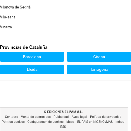
Vilanova de Segrià
Vila-sana
Vinaixa
Provincias de Cataluña
Barcelona
Girona
Lleida
Tarragona
EDICIONES EL PAÍS S.L.
©
Contacto
Venta de contenidos
Publicidad
Aviso legal
Política de privacidad
Política cookies
Configuración de cookies
Mapa
EL PAÍS en KIOSKOyMÁS
Índice
RSS