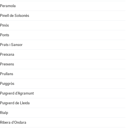
Peramola
Pinell de Solsonès
Pinós
Ponts
Prats i Sansor
Preixana
Preixens
Prullans
Puiggròs
Puigverd d'Agramunt
Puigverd de Lleida
Rialp
Ribera d'Ondara