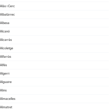
Alàs i Cerc
Albatàrrec
Albesa
Alcanó
Alcarràs
Alcoletge
Alfarràs
Alfés
Algerri
Alguaire
Alins
Almacelles
Almatret