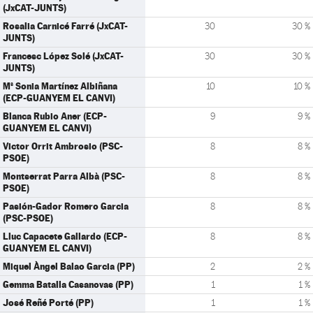
(JxCAT-JUNTS)
Rosalia Carnicé Farré (JxCAT-
30
30 %
JUNTS)
Francesc López Solé (JxCAT-
30
30 %
JUNTS)
Mª Sonia Martínez Albiñana
10
10 %
(ECP-GUANYEM EL CANVI)
Blanca Rubio Aner (ECP-
9
9 %
GUANYEM EL CANVI)
Victor Orrit Ambrosio (PSC-
8
8 %
PSOE)
Montserrat Parra Albà (PSC-
8
8 %
PSOE)
Pasión-Gador Romero Garcia
8
8 %
(PSC-PSOE)
Lluc Capacete Gallardo (ECP-
8
8 %
GUANYEM EL CANVI)
Miquel Àngel Balao Garcia (PP)
2
2 %
Gemma Batalla Casanovas (PP)
1
1 %
José Reñé Porté (PP)
1
1 %