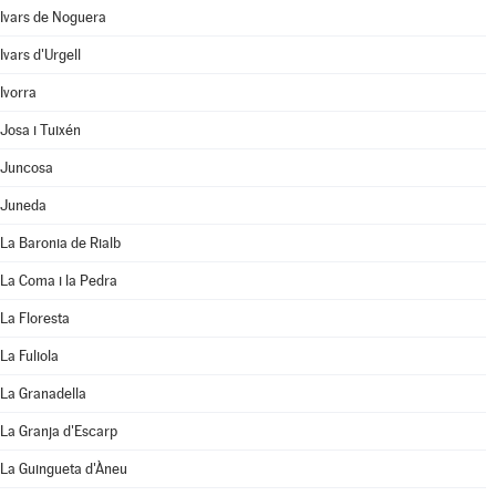
Ivars de Noguera
Ivars d'Urgell
Ivorra
Josa i Tuixén
Juncosa
Juneda
La Baronia de Rialb
La Coma i la Pedra
La Floresta
La Fuliola
La Granadella
La Granja d'Escarp
La Guingueta d'Àneu