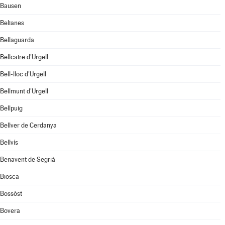
Bausen
Belianes
Bellaguarda
Bellcaire d'Urgell
Bell-lloc d'Urgell
Bellmunt d'Urgell
Bellpuig
Bellver de Cerdanya
Bellvís
Benavent de Segrià
Biosca
Bossòst
Bovera