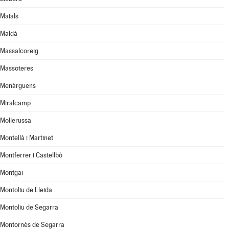
Maials
Maldà
Massalcoreig
Massoteres
Menàrguens
Miralcamp
Mollerussa
Montellà i Martinet
Montferrer i Castellbò
Montgai
Montoliu de Lleida
Montoliu de Segarra
Montornès de Segarra