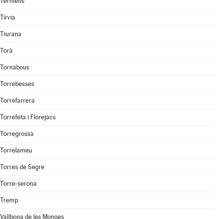
Térmens
Tírvia
Tiurana
Torà
Tornabous
Torrebesses
Torrefarrera
Torrefeta i Florejacs
Torregrossa
Torrelameu
Torres de Segre
Torre-serona
Tremp
Vallbona de les Monges