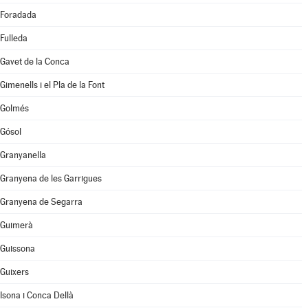
Foradada
Fulleda
Gavet de la Conca
Gimenells i el Pla de la Font
Golmés
Gósol
Granyanella
Granyena de les Garrigues
Granyena de Segarra
Guimerà
Guissona
Guixers
Isona i Conca Dellà