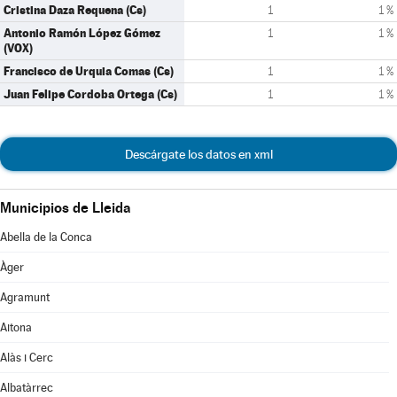
Cristina Daza Requena (Cs)
1
1 %
Antonio Ramón López Gómez
1
1 %
(VOX)
Francisco de Urquia Comas (Cs)
1
1 %
Juan Felipe Cordoba Ortega (Cs)
1
1 %
Descárgate los datos en xml
Municipios de Lleida
Abella de la Conca
Àger
Agramunt
Aitona
Alàs i Cerc
Albatàrrec