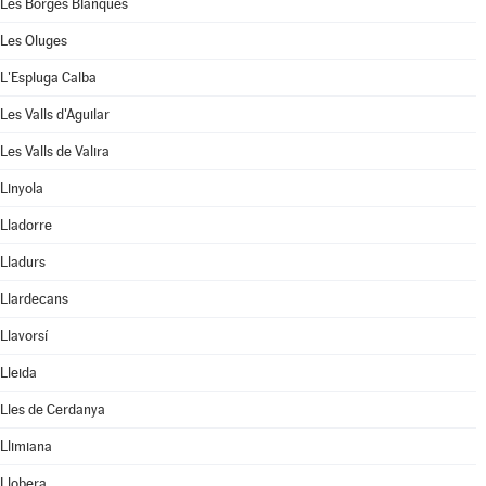
Les Borges Blanques
Les Oluges
L'Espluga Calba
Les Valls d'Aguilar
Les Valls de Valira
Linyola
Lladorre
Lladurs
Llardecans
Llavorsí
Lleida
Lles de Cerdanya
Llimiana
Llobera