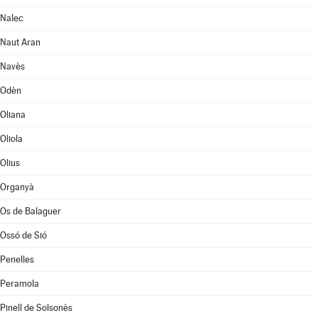
Nalec
Naut Aran
Navès
Odèn
Oliana
Oliola
Olius
Organyà
Os de Balaguer
Ossó de Sió
Penelles
Peramola
Pinell de Solsonès