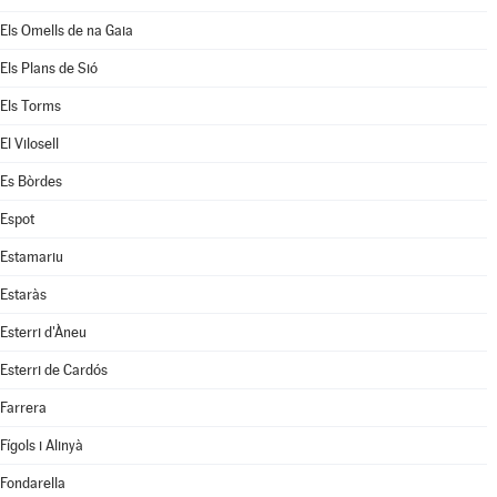
Els Omells de na Gaia
Els Plans de Sió
Els Torms
El Vilosell
Es Bòrdes
Espot
Estamariu
Estaràs
Esterri d'Àneu
Esterri de Cardós
Farrera
Fígols i Alinyà
Fondarella