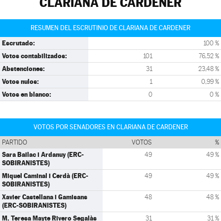
CLARIANA DE CARDENER
RESUMEN DEL ESCRUTINIO DE CLARIANA DE CARDENER
Escrutado:
100 %
Votos contabilizados:
101
76,52 %
Abstenciones:
31
23,48 %
Votos nulos:
1
0,99 %
Votos en blanco:
0
0 %
VOTOS POR SENADORES EN CLARIANA DE CARDENER
PARTIDO
VOTOS
%
Sara Bailac i Ardanuy (ERC-
49
49 %
SOBIRANISTES)
Miquel Caminal i Cerdà (ERC-
49
49 %
SOBIRANISTES)
Xavier Castellana i Gamisans
48
48 %
(ERC-SOBIRANISTES)
M. Teresa Mayte Rivero Segalàs
31
31 %