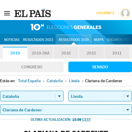
SUSCRÍBETE
10N | Eleccion
NOTICIAS
RESULTADOS 2023
RESULTADOS 2019
MAPA
ESCAÑOS POR 
2019
2019-28A
2016
2015
2011
CONGRESO
SENADO
Estás en:
Total España
»
Cataluña
»
Lleida
»
Clariana de Cardener
10.09
ÚLTIMA ACTUALIZACIÓN:
CEST