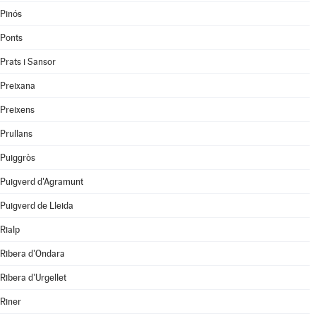
Pinós
Ponts
Prats i Sansor
Preixana
Preixens
Prullans
Puiggròs
Puigverd d'Agramunt
Puigverd de Lleida
Rialp
Ribera d'Ondara
Ribera d'Urgellet
Riner