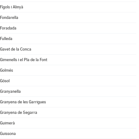
Fígols i Alinyà
Fondarella
Foradada
Fulleda
Gavet de la Conca
Gimenells i el Pla de la Font
Golmés
Gósol
Granyanella
Granyena de les Garrigues
Granyena de Segarra
Guimerà
Guissona