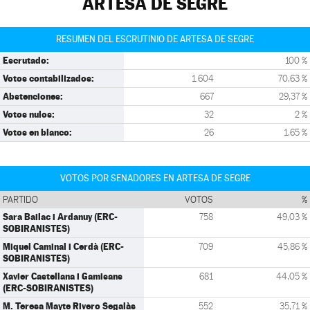
ARTESA DE SEGRE
RESUMEN DEL ESCRUTINIO DE ARTESA DE SEGRE
Escrutado:
100 %
Votos contabilizados:
1.604
70,63 %
Abstenciones:
667
29,37 %
Votos nulos:
32
2 %
Votos en blanco:
26
1,65 %
VOTOS POR SENADORES EN ARTESA DE SEGRE
PARTIDO
VOTOS
%
Sara Bailac i Ardanuy (ERC-
758
49,03 %
SOBIRANISTES)
Miquel Caminal i Cerdà (ERC-
709
45,86 %
SOBIRANISTES)
Xavier Castellana i Gamisans
681
44,05 %
(ERC-SOBIRANISTES)
M. Teresa Mayte Rivero Segalàs
552
35,71 %