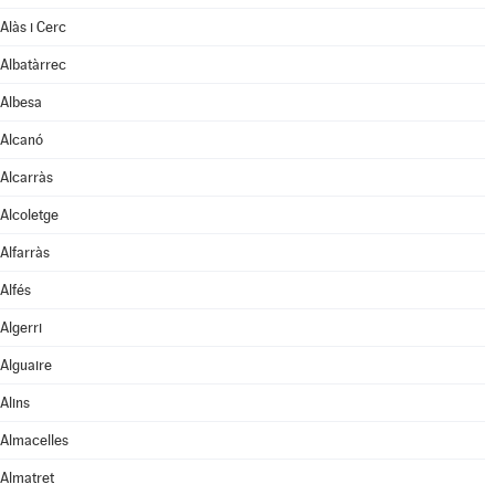
Alàs i Cerc
Albatàrrec
Albesa
Alcanó
Alcarràs
Alcoletge
Alfarràs
Alfés
Algerri
Alguaire
Alins
Almacelles
Almatret