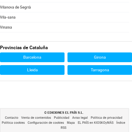
Vilanova de Segrià
Vila-sana
Vinaixa
Provincias de Cataluña
Barcelona
Girona
Lleida
Tarragona
EDICIONES EL PAÍS S.L.
©
Contacto
Venta de contenidos
Publicidad
Aviso legal
Política de privacidad
Política cookies
Configuración de cookies
Mapa
EL PAÍS en KIOSKOyMÁS
Índice
RSS