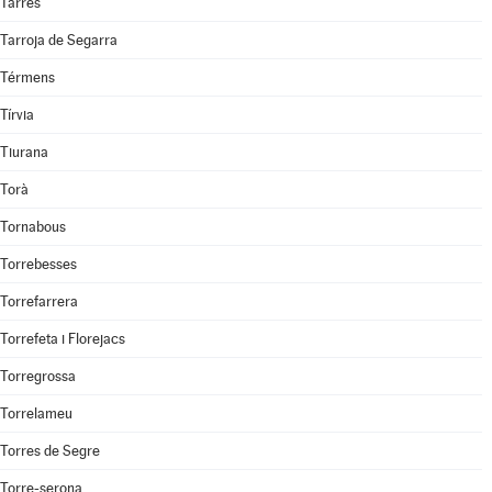
Tarrés
Tarroja de Segarra
Térmens
Tírvia
Tiurana
Torà
Tornabous
Torrebesses
Torrefarrera
Torrefeta i Florejacs
Torregrossa
Torrelameu
Torres de Segre
Torre-serona