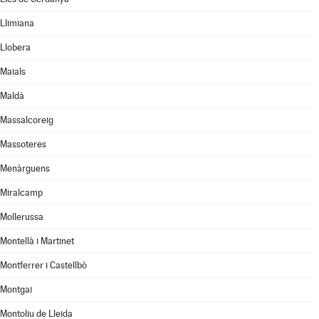
Llimiana
Llobera
Maials
Maldà
Massalcoreig
Massoteres
Menàrguens
Miralcamp
Mollerussa
Montellà i Martinet
Montferrer i Castellbò
Montgai
Montoliu de Lleida