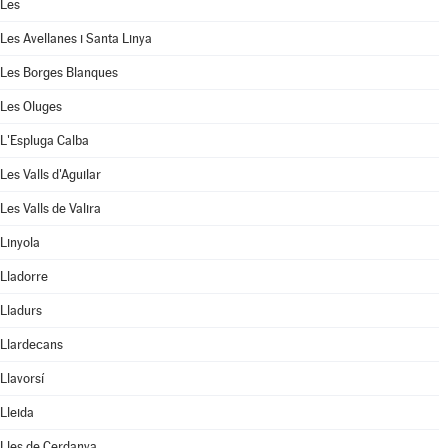
Les
Les Avellanes i Santa Linya
Les Borges Blanques
Les Oluges
L'Espluga Calba
Les Valls d'Aguilar
Les Valls de Valira
Linyola
Lladorre
Lladurs
Llardecans
Llavorsí
Lleida
Lles de Cerdanya