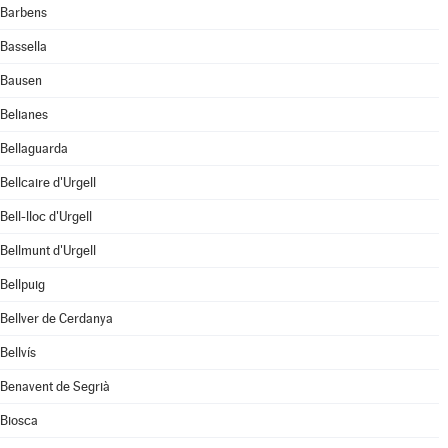
Barbens
Bassella
Bausen
Belianes
Bellaguarda
Bellcaire d'Urgell
Bell-lloc d'Urgell
Bellmunt d'Urgell
Bellpuig
Bellver de Cerdanya
Bellvís
Benavent de Segrià
Biosca