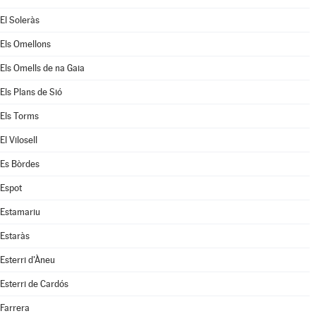
El Soleràs
Els Omellons
Els Omells de na Gaia
Els Plans de Sió
Els Torms
El Vilosell
Es Bòrdes
Espot
Estamariu
Estaràs
Esterri d'Àneu
Esterri de Cardós
Farrera