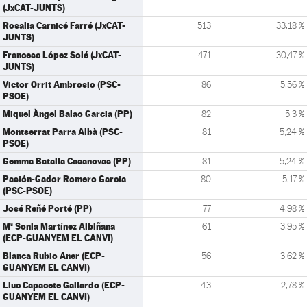
(JxCAT-JUNTS)
Rosalia Carnicé Farré (JxCAT-
513
33,18 %
JUNTS)
Francesc López Solé (JxCAT-
471
30,47 %
JUNTS)
Victor Orrit Ambrosio (PSC-
86
5,56 %
PSOE)
Miquel Àngel Balao Garcia (PP)
82
5,3 %
Montserrat Parra Albà (PSC-
81
5,24 %
PSOE)
Gemma Batalla Casanovas (PP)
81
5,24 %
Pasión-Gador Romero Garcia
80
5,17 %
(PSC-PSOE)
José Reñé Porté (PP)
77
4,98 %
Mª Sonia Martínez Albiñana
61
3,95 %
(ECP-GUANYEM EL CANVI)
Blanca Rubio Aner (ECP-
56
3,62 %
GUANYEM EL CANVI)
Lluc Capacete Gallardo (ECP-
43
2,78 %
GUANYEM EL CANVI)