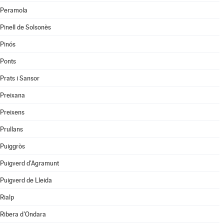
Peramola
Pinell de Solsonès
Pinós
Ponts
Prats i Sansor
Preixana
Preixens
Prullans
Puiggròs
Puigverd d'Agramunt
Puigverd de Lleida
Rialp
Ribera d'Ondara