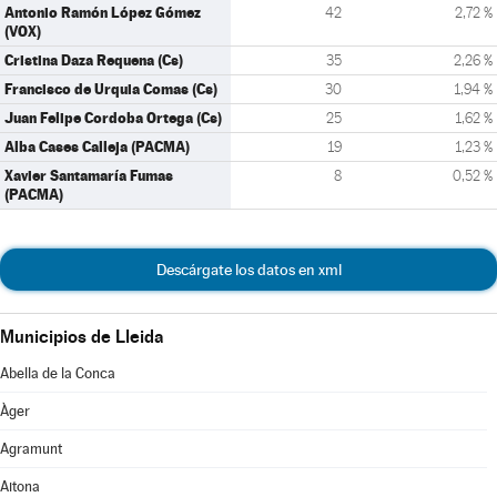
Antonio Ramón López Gómez
42
2,72 %
(VOX)
Cristina Daza Requena (Cs)
35
2,26 %
Francisco de Urquia Comas (Cs)
30
1,94 %
Juan Felipe Cordoba Ortega (Cs)
25
1,62 %
Alba Cases Calleja (PACMA)
19
1,23 %
Xavier Santamaría Fumas
8
0,52 %
(PACMA)
Descárgate los datos en xml
Municipios de Lleida
Abella de la Conca
Àger
Agramunt
Aitona