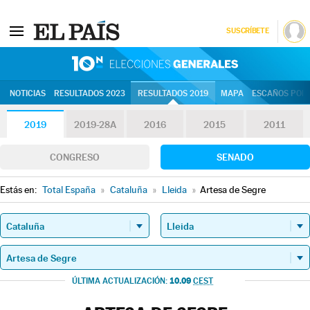
SUSCRÍBETE
10N | Eleccion
NOTICIAS
RESULTADOS 2023
RESULTADOS 2019
MAPA
ESCAÑOS POR 
2019
2019-28A
2016
2015
2011
CONGRESO
SENADO
Estás en:
Total España
»
Cataluña
»
Lleida
»
Artesa de Segre
10.09
ÚLTIMA ACTUALIZACIÓN:
CEST