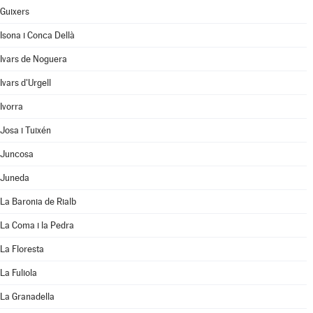
Guixers
Isona i Conca Dellà
Ivars de Noguera
Ivars d'Urgell
Ivorra
Josa i Tuixén
Juncosa
Juneda
La Baronia de Rialb
La Coma i la Pedra
La Floresta
La Fuliola
La Granadella