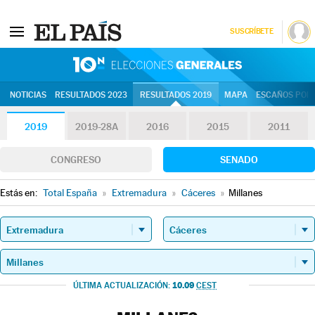
SUSCRÍBETE
10N | Eleccion
NOTICIAS
RESULTADOS 2023
RESULTADOS 2019
MAPA
ESCAÑOS POR 
2019
2019-28A
2016
2015
2011
CONGRESO
SENADO
Estás en:
Total España
»
Extremadura
»
Cáceres
»
Millanes
10.09
ÚLTIMA ACTUALIZACIÓN:
CEST