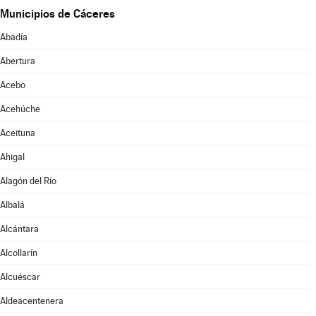
Municipios de Cáceres
Abadía
Abertura
Acebo
Acehúche
Aceituna
Ahigal
Alagón del Río
Albalá
Alcántara
Alcollarín
Alcuéscar
Aldeacentenera