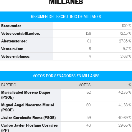
MILLANES
RESUMEN DEL ESCRUTINIO DE MILLANES
Escrutado:
100 %
Votos contabilizados:
158
72,15 %
Abstenciones:
61
27,85 %
Votos nulos:
9
5,7 %
Votos en blanco:
4
2,68 %
VOTOS POR SENADORES EN MILLANES
PARTIDO
VOTOS
%
María Isabel Moreno Duque
62
42,76 %
(PSOE)
Miguel Ángel Nacarino Muriel
60
41,38 %
(PSOE)
Javier Garcinuño Rama (PSOE)
59
40,69 %
Carlos Javier Floriano Corrales
43
29,66 %
(PP)