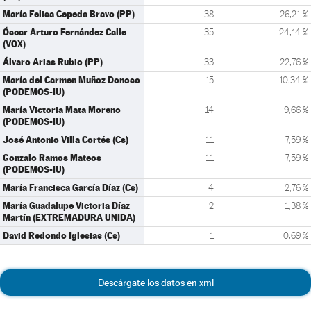
María Felisa Cepeda Bravo (PP)
38
26,21 %
Óscar Arturo Fernández Calle
35
24,14 %
(VOX)
Álvaro Arias Rubio (PP)
33
22,76 %
María del Carmen Muñoz Donoso
15
10,34 %
(PODEMOS-IU)
María Victoria Mata Moreno
14
9,66 %
(PODEMOS-IU)
José Antonio Villa Cortés (Cs)
11
7,59 %
Gonzalo Ramos Mateos
11
7,59 %
(PODEMOS-IU)
María Francisca García Díaz (Cs)
4
2,76 %
María Guadalupe Victoria Díaz
2
1,38 %
Martín (EXTREMADURA UNIDA)
David Redondo Iglesias (Cs)
1
0,69 %
Descárgate los datos en xml