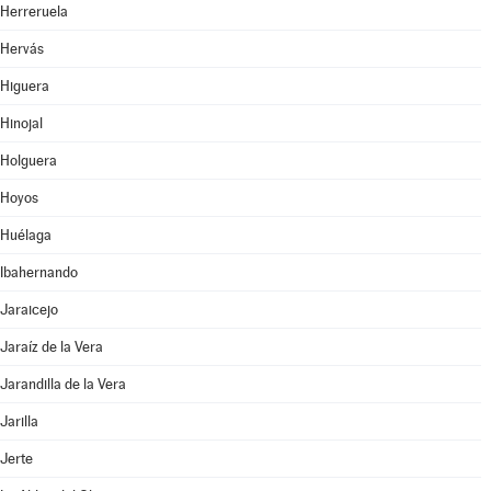
Herreruela
Hervás
Higuera
Hinojal
Holguera
Hoyos
Huélaga
Ibahernando
Jaraicejo
Jaraíz de la Vera
Jarandilla de la Vera
Jarilla
Jerte