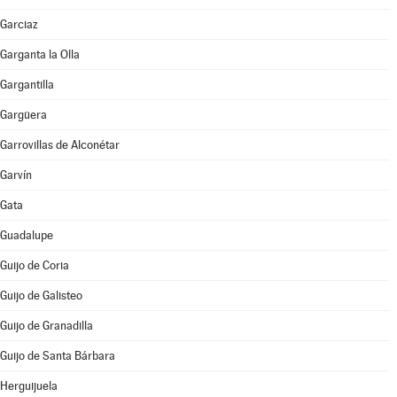
Garciaz
Garganta la Olla
Gargantilla
Gargüera
Garrovillas de Alconétar
Garvín
Gata
Guadalupe
Guijo de Coria
Guijo de Galisteo
Guijo de Granadilla
Guijo de Santa Bárbara
Herguijuela