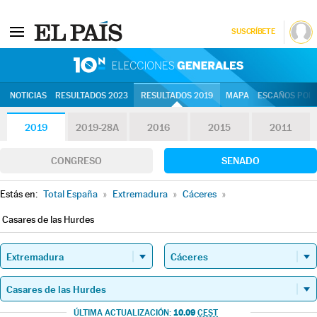
SUSCRÍBETE
10N | Eleccion
NOTICIAS
RESULTADOS 2023
RESULTADOS 2019
MAPA
ESCAÑOS POR 
2019
2019-28A
2016
2015
2011
CONGRESO
SENADO
Estás en:
Total España
»
Extremadura
»
Cáceres
»
Casares de las Hurdes
10.09
ÚLTIMA ACTUALIZACIÓN:
CEST