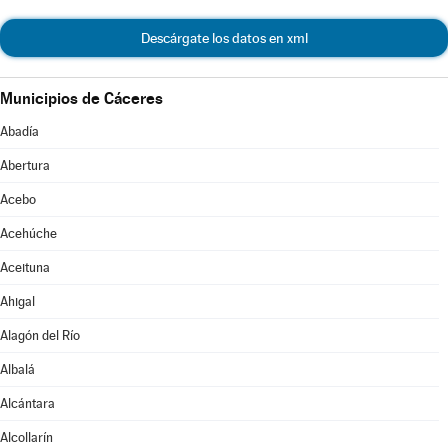
Descárgate los datos en xml
Municipios de Cáceres
Abadía
Abertura
Acebo
Acehúche
Aceituna
Ahigal
Alagón del Río
Albalá
Alcántara
Alcollarín