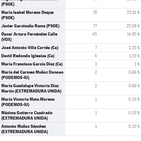
(PSOE)
María Isabel Moreno Duque
78
25,91 %
(PSOE)
Javier Garcinuño Rama (PSOE)
77
25,58 %
Óscar Arturo Fernández Calle
45
14,95 %
(VOX)
José Antonio Villa Cortés (Cs)
7
2,33 %
David Redondo Iglesias (Cs)
4
1,33 %
María Francisca García Díaz (Cs)
3
1 %
María del Carmen Muñoz Donoso
2
0,66 %
(PODEMOS-IU)
María Guadalupe Victoria Díaz
2
0,66 %
Martín (EXTREMADURA UNIDA)
María Victoria Mata Moreno
1
0,33 %
(PODEMOS-IU)
Máxima Gutierro Cuadrado
1
0,33 %
(EXTREMADURA UNIDA)
Antonio Muñoz Sánchez
1
0,33 %
(EXTREMADURA UNIDA)