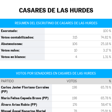
CASARES DE LAS HURDES
RESUMEN DEL ESCRUTINIO DE CASARES DE LAS HURDES
Escrutado:
100 %
Votos contabilizados:
315
74,82 %
Abstenciones:
106
25,18 %
Votos nulos:
10
3,17 %
Votos en blanco:
4
1,31 %
VOTOS POR SENADORES EN CASARES DE LAS HURDES
PARTIDO
VOTOS
%
Carlos Javier Floriano Corrales
198
65,78 %
(PP)
María Felisa Cepeda Bravo (PP)
198
65,78 %
Álvaro Arias Rubio (PP)
176
58,47 %
Miguel Ángel Nacarino Muriel
78
25,91 %