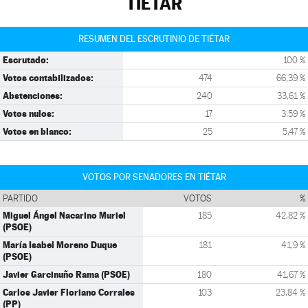
TIÉTAR
RESUMEN DEL ESCRUTINIO DE TIÉTAR
Escrutado:
100 %
Votos contabilizados:
474
66,39 %
Abstenciones:
240
33,61 %
Votos nulos:
17
3,59 %
Votos en blanco:
25
5,47 %
VOTOS POR SENADORES EN TIÉTAR
PARTIDO
VOTOS
%
Miguel Ángel Nacarino Muriel
185
42,82 %
(PSOE)
María Isabel Moreno Duque
181
41,9 %
(PSOE)
Javier Garcinuño Rama (PSOE)
180
41,67 %
Carlos Javier Floriano Corrales
103
23,84 %
(PP)