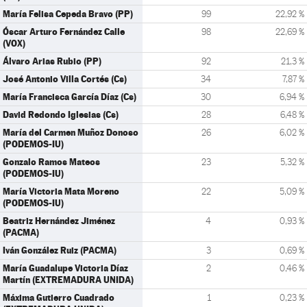
María Felisa Cepeda Bravo (PP)
99
22,92 %
Óscar Arturo Fernández Calle
98
22,69 %
(VOX)
Álvaro Arias Rubio (PP)
92
21,3 %
José Antonio Villa Cortés (Cs)
34
7,87 %
María Francisca García Díaz (Cs)
30
6,94 %
David Redondo Iglesias (Cs)
28
6,48 %
María del Carmen Muñoz Donoso
26
6,02 %
(PODEMOS-IU)
Gonzalo Ramos Mateos
23
5,32 %
(PODEMOS-IU)
María Victoria Mata Moreno
22
5,09 %
(PODEMOS-IU)
Beatriz Hernández Jiménez
4
0,93 %
(PACMA)
Iván González Ruiz (PACMA)
3
0,69 %
María Guadalupe Victoria Díaz
2
0,46 %
Martín (EXTREMADURA UNIDA)
Máxima Gutierro Cuadrado
1
0,23 %