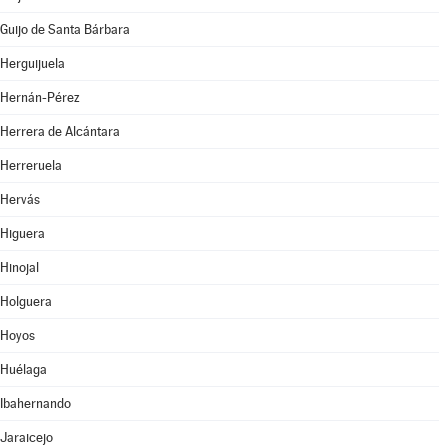
Guijo de Santa Bárbara
Herguijuela
Hernán-Pérez
Herrera de Alcántara
Herreruela
Hervás
Higuera
Hinojal
Holguera
Hoyos
Huélaga
Ibahernando
Jaraicejo