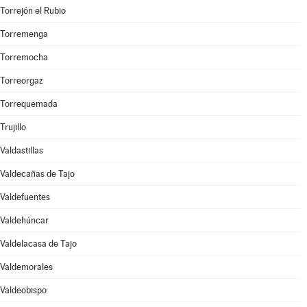
Torrejón el Rubio
Torremenga
Torremocha
Torreorgaz
Torrequemada
Trujillo
Valdastillas
Valdecañas de Tajo
Valdefuentes
Valdehúncar
Valdelacasa de Tajo
Valdemorales
Valdeobispo