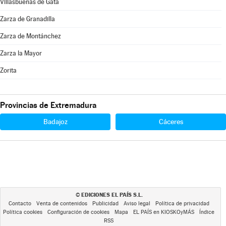
Villasbuenas de Gata
Zarza de Granadilla
Zarza de Montánchez
Zarza la Mayor
Zorita
Provincias de Extremadura
Badajoz
Cáceres
EDICIONES EL PAÍS S.L.
©
Contacto
Venta de contenidos
Publicidad
Aviso legal
Política de privacidad
Política cookies
Configuración de cookies
Mapa
EL PAÍS en KIOSKOyMÁS
Índice
RSS