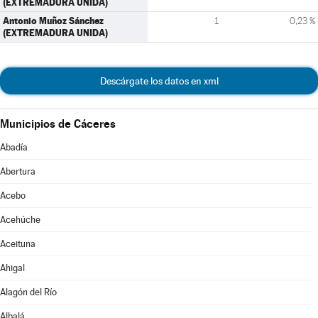
(EXTREMADURA UNIDA)
Antonio Muñoz Sánchez
1
0,23 %
(EXTREMADURA UNIDA)
Descárgate los datos en xml
Municipios de Cáceres
Abadía
Abertura
Acebo
Acehúche
Aceituna
Ahigal
Alagón del Río
Albalá