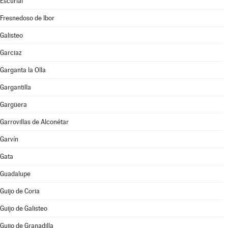
Escurial
Fresnedoso de Ibor
Galisteo
Garciaz
Garganta la Olla
Gargantilla
Gargüera
Garrovillas de Alconétar
Garvín
Gata
Guadalupe
Guijo de Coria
Guijo de Galisteo
Guijo de Granadilla