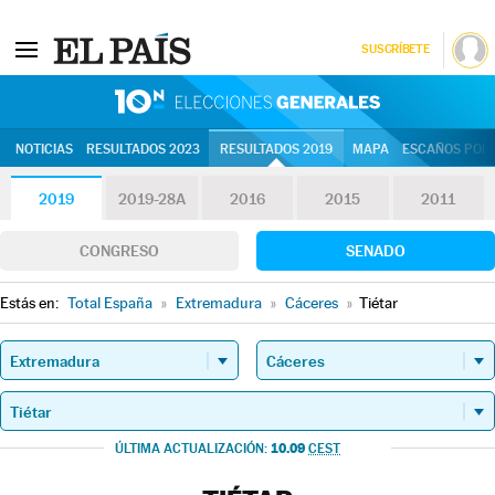
SUSCRÍBETE
10N | Eleccion
NOTICIAS
RESULTADOS 2023
RESULTADOS 2019
MAPA
ESCAÑOS POR 
2019
2019-28A
2016
2015
2011
CONGRESO
SENADO
Estás en:
Total España
»
Extremadura
»
Cáceres
»
Tiétar
10.09
ÚLTIMA ACTUALIZACIÓN:
CEST