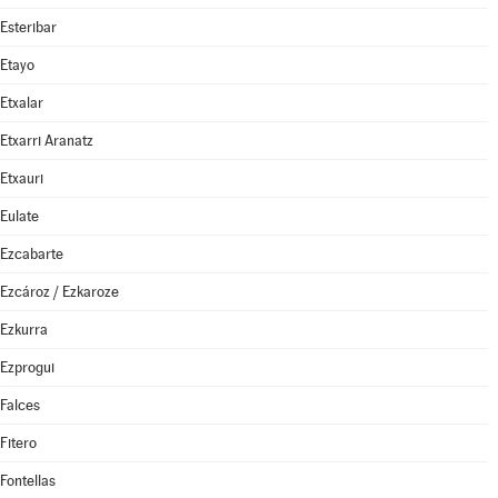
Esteribar
Etayo
Etxalar
Etxarri Aranatz
Etxauri
Eulate
Ezcabarte
Ezcároz / Ezkaroze
Ezkurra
Ezprogui
Falces
Fitero
Fontellas