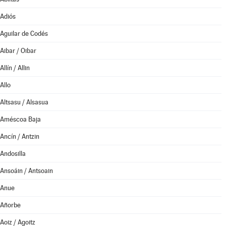
Adiós
Aguilar de Codés
Aibar / Oibar
Allín / Allin
Allo
Altsasu / Alsasua
Améscoa Baja
Ancín / Antzin
Andosilla
Ansoáin / Antsoain
Anue
Añorbe
Aoiz / Agoitz