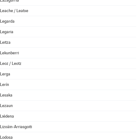
Lazagurría
Leache / Leatxe
Legarda
Legaria
Leitza
Lekunberri
Leoz / Leotz
Lerga
Lerín
Lesaka
Lezaun
Liédena
Lizoáin-Arriasgoiti
Lodosa