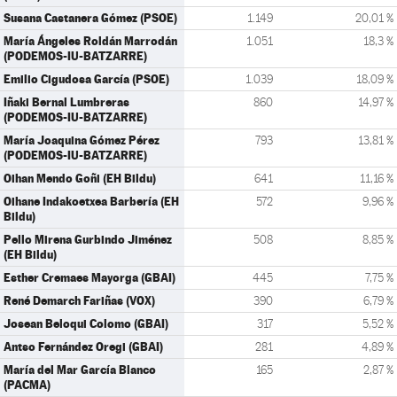
Susana Castanera Gómez (PSOE)
1.149
20,01 %
María Ángeles Roldán Marrodán
1.051
18,3 %
(PODEMOS-IU-BATZARRE)
Emilio Cigudosa García (PSOE)
1.039
18,09 %
Iñaki Bernal Lumbreras
860
14,97 %
(PODEMOS-IU-BATZARRE)
María Joaquina Gómez Pérez
793
13,81 %
(PODEMOS-IU-BATZARRE)
Oihan Mendo Goñi (EH Bildu)
641
11,16 %
Oihane Indakoetxea Barbería (EH
572
9,96 %
Bildu)
Pello Mirena Gurbindo Jiménez
508
8,85 %
(EH Bildu)
Esther Cremaes Mayorga (GBAI)
445
7,75 %
René Demarch Fariñas (VOX)
390
6,79 %
Josean Beloqui Colomo (GBAI)
317
5,52 %
Antso Fernández Oregi (GBAI)
281
4,89 %
María del Mar García Blanco
165
2,87 %
(PACMA)