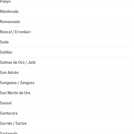
Pueyo
Ribaforada
Romanzado
Roncal / Erronkari
Sada
Saldías
Salinas de Oro / Jaitz
San Adrián
Sangüesa / Zangoza
San Martín de Unx
Sansol
Santacara
Sarriés / Sartze
Sartaguda