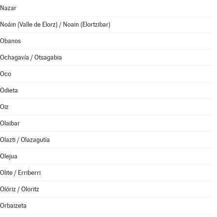
Nazar
Noáin (Valle de Elorz) / Noain (Elortzibar)
Obanos
Ochagavía / Otsagabia
Oco
Odieta
Oiz
Olaibar
Olazti / Olazagutía
Olejua
Olite / Erriberri
Olóriz / Oloritz
Orbaizeta