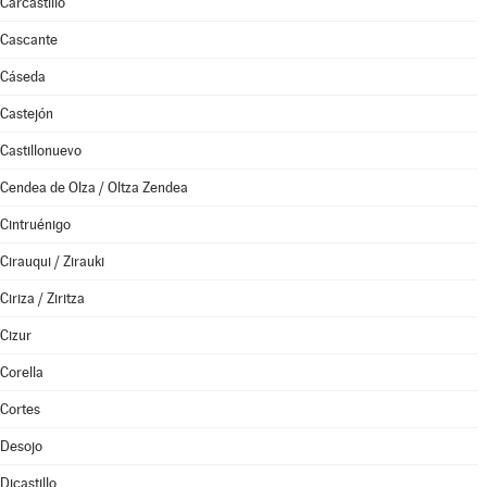
Carcastillo
Cascante
Cáseda
Castejón
Castillonuevo
Cendea de Olza / Oltza Zendea
Cintruénigo
Cirauqui / Zirauki
Ciriza / Ziritza
Cizur
Corella
Cortes
Desojo
Dicastillo