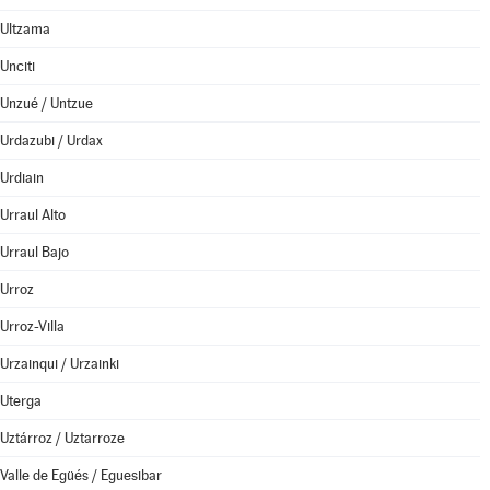
Ultzama
Unciti
Unzué / Untzue
Urdazubi / Urdax
Urdiain
Urraul Alto
Urraul Bajo
Urroz
Urroz-Villa
Urzainqui / Urzainki
Uterga
Uztárroz / Uztarroze
Valle de Egüés / Eguesibar