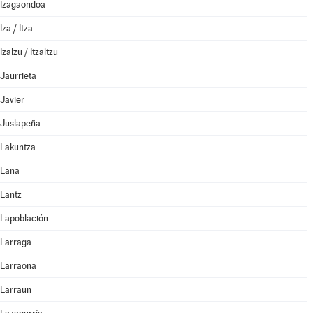
Izagaondoa
Iza / Itza
Izalzu / Itzaltzu
Jaurrieta
Javier
Juslapeña
Lakuntza
Lana
Lantz
Lapoblación
Larraga
Larraona
Larraun