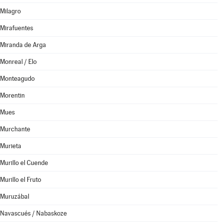
Milagro
Mirafuentes
Miranda de Arga
Monreal / Elo
Monteagudo
Morentin
Mues
Murchante
Murieta
Murillo el Cuende
Murillo el Fruto
Muruzábal
Navascués / Nabaskoze