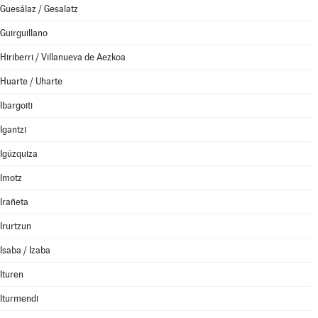
Guesálaz / Gesalatz
Guirguillano
Hiriberri / Villanueva de Aezkoa
Huarte / Uharte
Ibargoiti
Igantzi
Igúzquiza
Imotz
Irañeta
Irurtzun
Isaba / Izaba
Ituren
Iturmendi