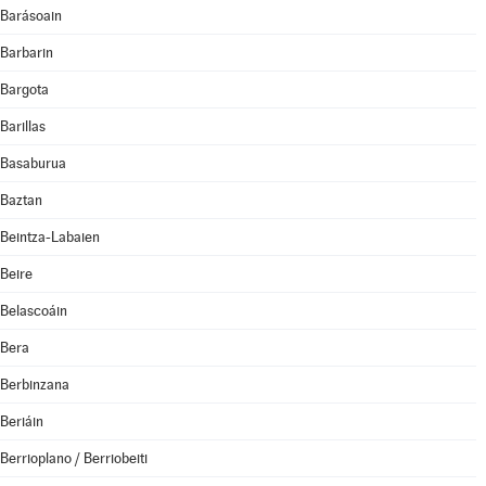
Barásoain
Barbarin
Bargota
Barillas
Basaburua
Baztan
Beintza-Labaien
Beire
Belascoáin
Bera
Berbinzana
Beriáin
Berrioplano / Berriobeiti