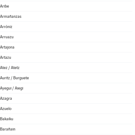
Aribe
Armañanzas
Arróniz
Arruazu
Artajona
Artazu
Atez / Atetz
Auritz / Burguete
Ayegui / Aiegi
Azagra
Azuelo
Bakaiku
Barañain