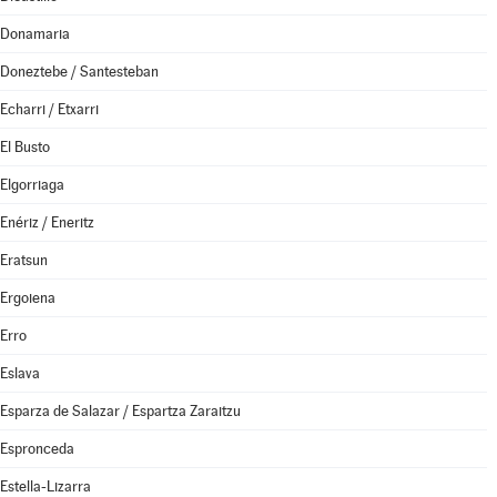
Donamaria
Doneztebe / Santesteban
Echarri / Etxarri
El Busto
Elgorriaga
Enériz / Eneritz
Eratsun
Ergoiena
Erro
Eslava
Esparza de Salazar / Espartza Zaraitzu
Espronceda
Estella-Lizarra