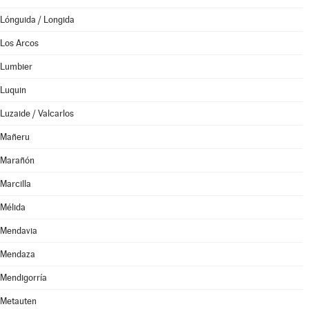
Lónguida / Longida
Los Arcos
Lumbier
Luquin
Luzaide / Valcarlos
Mañeru
Marañón
Marcilla
Mélida
Mendavia
Mendaza
Mendigorría
Metauten