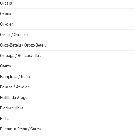
Orbara
Orísoain
Orkoien
Oronz / Orontze
Oroz-Betelu / Orotz-Betelu
Orreaga / Roncesvalles
Oteiza
Pamplona / Iruña
Peralta / Azkoien
Petilla de Aragón
Piedramillera
Pitillas
Puente la Reina / Gares