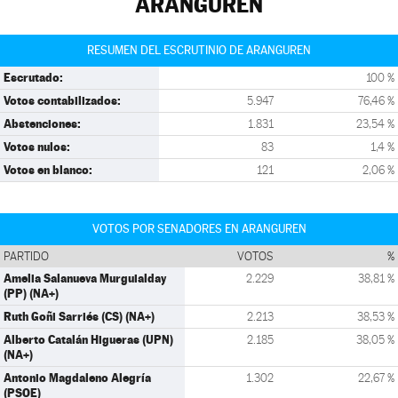
ARANGUREN
RESUMEN DEL ESCRUTINIO DE ARANGUREN
Escrutado:
100 %
Votos contabilizados:
5.947
76,46 %
Abstenciones:
1.831
23,54 %
Votos nulos:
83
1,4 %
Votos en blanco:
121
2,06 %
VOTOS POR SENADORES EN ARANGUREN
PARTIDO
VOTOS
%
Amelia Salanueva Murguialday
2.229
38,81 %
(PP) (NA+)
Ruth Goñi Sarriés (CS) (NA+)
2.213
38,53 %
Alberto Catalán Higueras (UPN)
2.185
38,05 %
(NA+)
Antonio Magdaleno Alegría
1.302
22,67 %
(PSOE)