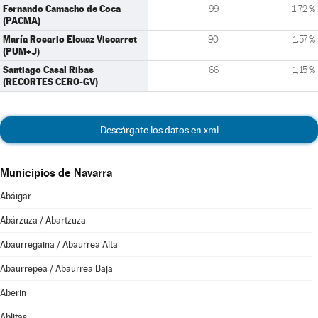
Fernando Camacho de Coca
99
1,72 %
(PACMA)
María Rosario Elcuaz Viscarret
90
1,57 %
(PUM+J)
Santiago Casal Ribas
66
1,15 %
(RECORTES CERO-GV)
Descárgate los datos en xml
Municipios de Navarra
Abáigar
Abárzuza / Abartzuza
Abaurregaina / Abaurrea Alta
Abaurrepea / Abaurrea Baja
Aberin
Ablitas