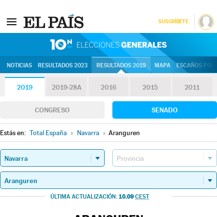
SUSCRÍBETE
10N | Eleccion
NOTICIAS
RESULTADOS 2023
RESULTADOS 2019
MAPA
ESCAÑOS POR 
2019
2019-28A
2016
2015
2011
CONGRESO
SENADO
Estás en:
Total España
»
Navarra
»
Aranguren
10.09
ÚLTIMA ACTUALIZACIÓN:
CEST