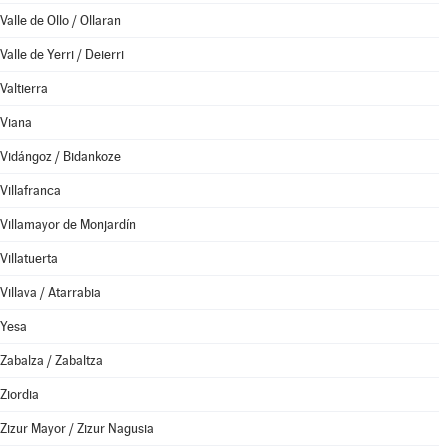
Valle de Ollo / Ollaran
Valle de Yerri / Deierri
Valtierra
Viana
Vidángoz / Bidankoze
Villafranca
Villamayor de Monjardín
Villatuerta
Villava / Atarrabia
Yesa
Zabalza / Zabaltza
Ziordia
Zizur Mayor / Zizur Nagusia