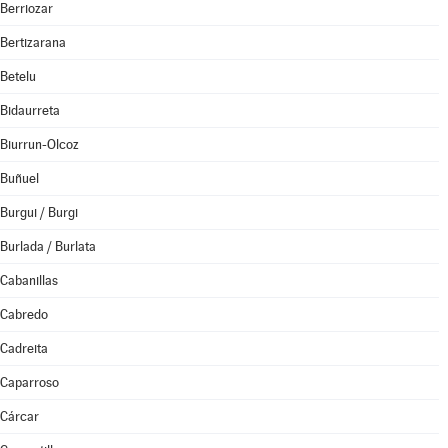
Berriozar
Bertizarana
Betelu
Bidaurreta
Biurrun-Olcoz
Buñuel
Burgui / Burgi
Burlada / Burlata
Cabanillas
Cabredo
Cadreita
Caparroso
Cárcar