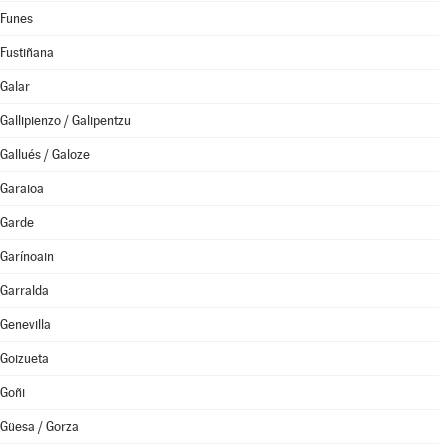
Funes
Fustiñana
Galar
Gallipienzo / Galipentzu
Gallués / Galoze
Garaioa
Garde
Garínoain
Garralda
Genevilla
Goizueta
Goñi
Güesa / Gorza