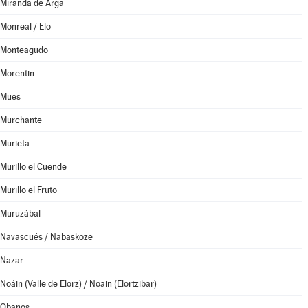
Miranda de Arga
Monreal / Elo
Monteagudo
Morentin
Mues
Murchante
Murieta
Murillo el Cuende
Murillo el Fruto
Muruzábal
Navascués / Nabaskoze
Nazar
Noáin (Valle de Elorz) / Noain (Elortzibar)
Obanos