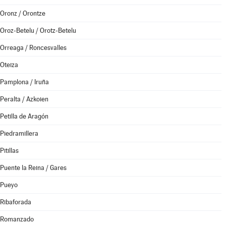
Oronz / Orontze
Oroz-Betelu / Orotz-Betelu
Orreaga / Roncesvalles
Oteiza
Pamplona / Iruña
Peralta / Azkoien
Petilla de Aragón
Piedramillera
Pitillas
Puente la Reina / Gares
Pueyo
Ribaforada
Romanzado