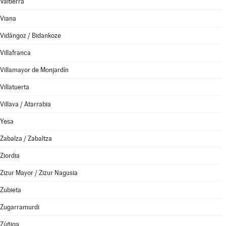
Valtierra
Viana
Vidángoz / Bidankoze
Villafranca
Villamayor de Monjardín
Villatuerta
Villava / Atarrabia
Yesa
Zabalza / Zabaltza
Ziordia
Zizur Mayor / Zizur Nagusia
Zubieta
Zugarramurdi
Zúñiga