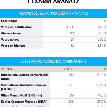
ETXARRI ARANATZ
RESUMEN DEL ESCRUTINIO DE ETXARRI ARANATZ
Escrutado:
100 %
Votos contabilizados:
1.366
70,2 %
Abstenciones:
580
29,8 %
Votos nulos:
25
1,83 %
Votos en blanco:
18
1,34 %
VOTOS POR SENADORES EN ETXARRI ARANATZ
PARTIDO
VOTOS
%
Oihane Indakoetxea Barbería (EH
756
57,14 %
Bildu)
Pello Mirena Gurbindo Jiménez
750
56,69 %
(EH Bildu)
Oihan Mendo Goñi (EH Bildu)
639
48,3 %
Esther Cremaes Mayorga (GBAI)
206
15,57 %