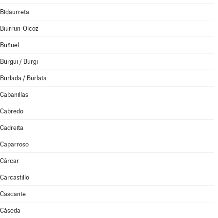
Bidaurreta
Biurrun-Olcoz
Buñuel
Burgui / Burgi
Burlada / Burlata
Cabanillas
Cabredo
Cadreita
Caparroso
Cárcar
Carcastillo
Cascante
Cáseda