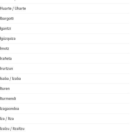
Huarte / Uharte
Ibargoiti
Igantzi
Igúzquiza
Imotz
Irañeta
Irurtzun
Isaba / Izaba
Ituren
Iturmendi
Izagaondoa
Iza / Itza
Izalzu / Itzaltzu