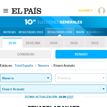
SUSCRÍBETE
10N | Eleccion
NOTICIAS
RESULTADOS 2023
RESULTADOS 2019
MAPA
ESCAÑOS POR 
2019
2019-28A
2016
2015
2011
CONGRESO
SENADO
Estás en:
Total España
»
Navarra
»
Etxarri Aranatz
10.09
ÚLTIMA ACTUALIZACIÓN:
CEST