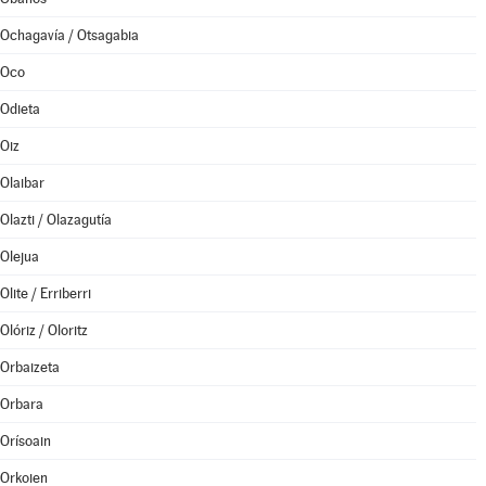
Ochagavía / Otsagabia
Oco
Odieta
Oiz
Olaibar
Olazti / Olazagutía
Olejua
Olite / Erriberri
Olóriz / Oloritz
Orbaizeta
Orbara
Orísoain
Orkoien