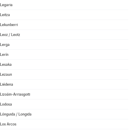
Legaria
Leitza
Lekunberri
Leoz / Leotz
Lerga
Lerín
Lesaka
Lezaun
Liédena
Lizoáin-Arriasgoiti
Lodosa
Lónguida / Longida
Los Arcos