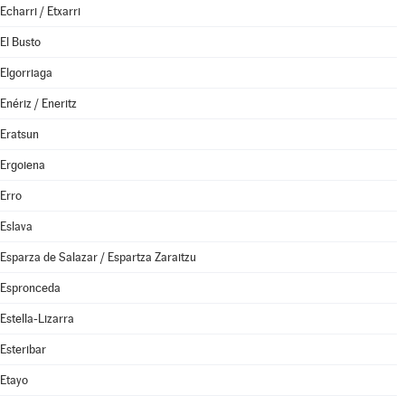
Echarri / Etxarri
El Busto
Elgorriaga
Enériz / Eneritz
Eratsun
Ergoiena
Erro
Eslava
Esparza de Salazar / Espartza Zaraitzu
Espronceda
Estella-Lizarra
Esteribar
Etayo