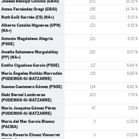
Josean Beloqui Colomo (GBAI)
201
15,19 %
Antso Fernández Oregi (GBAI)
195
14,74 %
Ruth Goñi Sarriés (CS) (NA+)
121
9,15 %
Alberto Catalán Higueras (UPN)
121
9,15 %
(NA+)
Antonio Magdaleno Alegría
121
9,15 %
(PSOE)
Amelia Salanueva Murguialday
120
9,07 %
(PP) (NA+)
Emilio Cigudosa García (PSOE)
117
8,84 %
María Ángeles Roldán Marrodán
115
8,69 %
(PODEMOS-IU-BATZARRE)
Susana Castanera Gómez (PSOE)
114
8,62 %
Iñaki Bernal Lumbreras
103
7,79 %
(PODEMOS-IU-BATZARRE)
María Joaquina Gómez Pérez
97
7,33 %
(PODEMOS-IU-BATZARRE)
María del Mar García Blanco
3
0,23 %
(PACMA)
María Rosario Elcuaz Viscarret
3
0,23 %