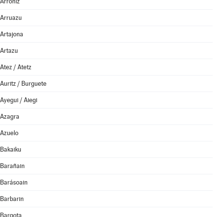
Arróniz
Arruazu
Artajona
Artazu
Atez / Atetz
Auritz / Burguete
Ayegui / Aiegi
Azagra
Azuelo
Bakaiku
Barañain
Barásoain
Barbarin
Bargota