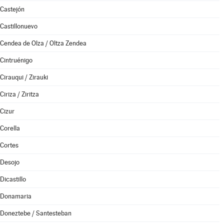
Castejón
Castillonuevo
Cendea de Olza / Oltza Zendea
Cintruénigo
Cirauqui / Zirauki
Ciriza / Ziritza
Cizur
Corella
Cortes
Desojo
Dicastillo
Donamaria
Doneztebe / Santesteban