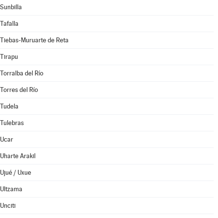
Sunbilla
Tafalla
Tiebas-Muruarte de Reta
Tirapu
Torralba del Río
Torres del Río
Tudela
Tulebras
Ucar
Uharte Arakil
Ujué / Uxue
Ultzama
Unciti