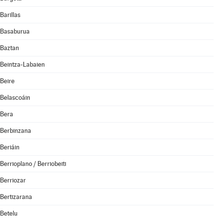
Barillas
Basaburua
Baztan
Beintza-Labaien
Beire
Belascoáin
Bera
Berbinzana
Beriáin
Berrioplano / Berriobeiti
Berriozar
Bertizarana
Betelu