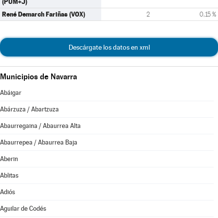
(PUM+J)
René Demarch Fariñas (VOX)
2
0,15 %
Descárgate los datos en xml
Municipios de Navarra
Abáigar
Abárzuza / Abartzuza
Abaurregaina / Abaurrea Alta
Abaurrepea / Abaurrea Baja
Aberin
Ablitas
Adiós
Aguilar de Codés