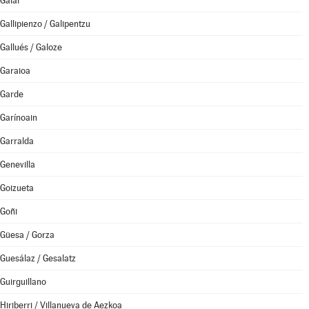
Galar
Gallipienzo / Galipentzu
Gallués / Galoze
Garaioa
Garde
Garínoain
Garralda
Genevilla
Goizueta
Goñi
Güesa / Gorza
Guesálaz / Gesalatz
Guirguillano
Hiriberri / Villanueva de Aezkoa