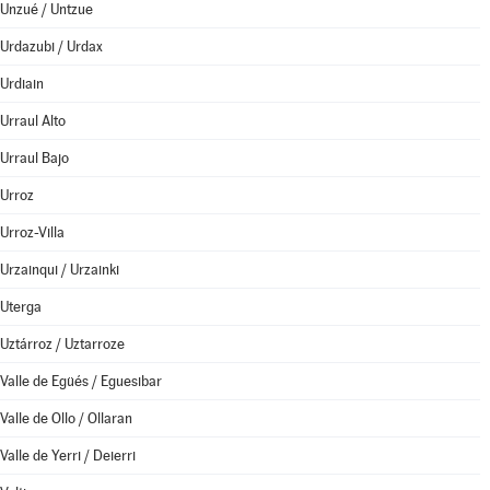
Unzué / Untzue
Urdazubi / Urdax
Urdiain
Urraul Alto
Urraul Bajo
Urroz
Urroz-Villa
Urzainqui / Urzainki
Uterga
Uztárroz / Uztarroze
Valle de Egüés / Eguesibar
Valle de Ollo / Ollaran
Valle de Yerri / Deierri