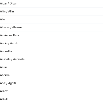
Aibar / Oibar
Allín / Allin
Allo
Altsasu / Alsasua
Améscoa Baja
Ancín / Antzin
Andosilla
Ansoáin / Antsoain
Anue
Añorbe
Aoiz / Agoitz
Araitz
Arakil