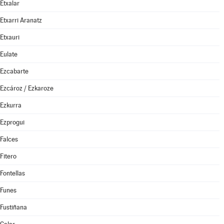
Etxalar
Etxarri Aranatz
Etxauri
Eulate
Ezcabarte
Ezcároz / Ezkaroze
Ezkurra
Ezprogui
Falces
Fitero
Fontellas
Funes
Fustiñana