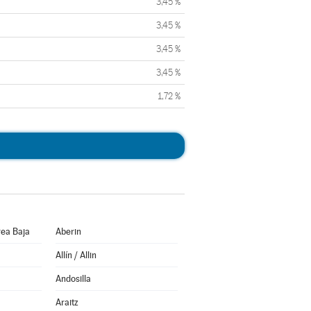
3,45 %
3,45 %
3,45 %
3,45 %
1,72 %
ea Baja
Aberin
Allín / Allin
Andosilla
Araitz