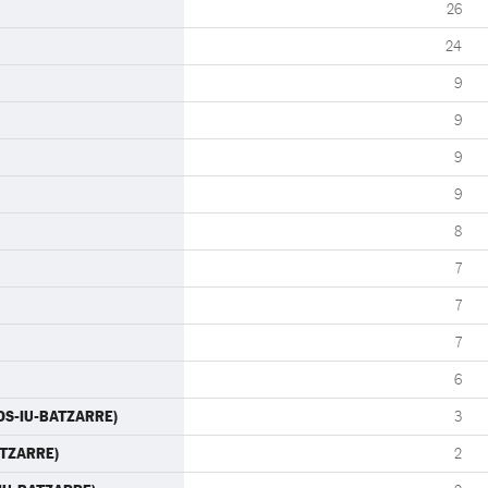
26
24
9
9
9
9
8
7
7
7
6
MOS-IU-BATZARRE)
3
ATZARRE)
2