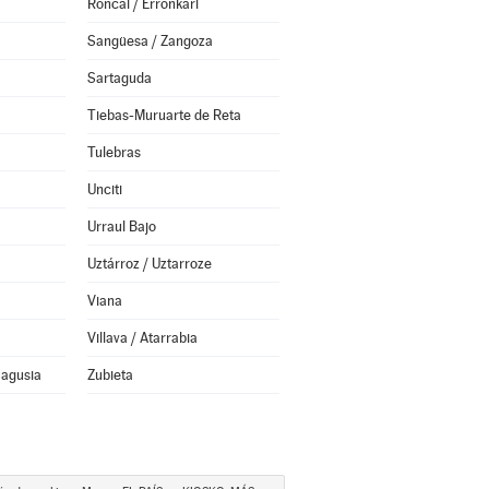
Roncal / Erronkari
Sangüesa / Zangoza
Sartaguda
Tiebas-Muruarte de Reta
Tulebras
Unciti
Urraul Bajo
Uztárroz / Uztarroze
Viana
Villava / Atarrabia
Nagusia
Zubieta