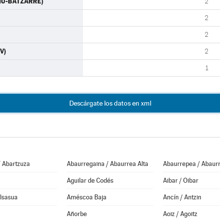
-IU-BATZARRE)
2
2
2
V)
2
1
Descárgate los datos en xml
/ Abartzuza
Abaurregaina / Abaurrea Alta
Abaurrepea / Abaurr
Aguilar de Codés
Aibar / Oibar
Alsasua
Améscoa Baja
Ancín / Antzin
Añorbe
Aoiz / Agoitz