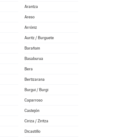
Arantza
Areso
Arróniz
Auritz / Burguete
Barañain
Basaburua
Bera
Bertizarana
Burgui / Burgi
Caparroso
Castejón
Ciriza / Ziritza
Dicastillo