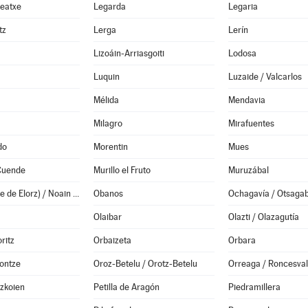
Leatxe
Legarda
Legaria
tz
Lerga
Lerín
Lizoáin-Arriasgoiti
Lodosa
Luquin
Luzaide / Valcarlos
Mélida
Mendavia
Milagro
Mirafuentes
do
Morentin
Mues
 Cuende
Murillo el Fruto
Muruzábal
Noáin (Valle de Elorz) / Noain (Elortzibar)
Obanos
Ochagavía / Otsagab
Olaibar
Olazti / Olazagutía
oritz
Orbaizeta
Orbara
ontze
Oroz-Betelu / Orotz-Betelu
Orreaga / Roncesval
Azkoien
Petilla de Aragón
Piedramillera