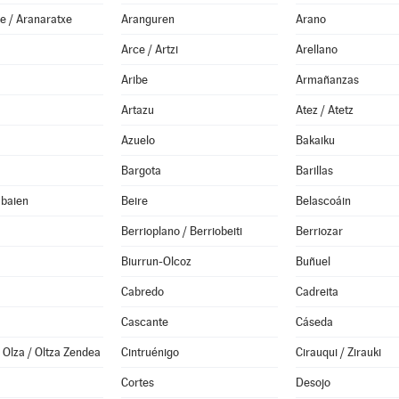
e / Aranaratxe
Aranguren
Arano
Arce / Artzi
Arellano
Aribe
Armañanzas
Artazu
Atez / Atetz
Azuelo
Bakaiku
Bargota
Barillas
abaien
Beire
Belascoáin
Berrioplano / Berriobeiti
Berriozar
Biurrun-Olcoz
Buñuel
Cabredo
Cadreita
Cascante
Cáseda
Olza / Oltza Zendea
Cintruénigo
Cirauqui / Zirauki
Cortes
Desojo