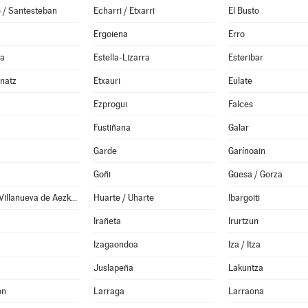
 / Santesteban
Echarri / Etxarri
El Busto
Ergoiena
Erro
da
Estella-Lizarra
Esteribar
anatz
Etxauri
Eulate
Ezprogui
Falces
Fustiñana
Galar
Garde
Garínoain
Goñi
Güesa / Gorza
Hiriberri / Villanueva de Aezkoa
Huarte / Uharte
Ibargoiti
Irañeta
Irurtzun
Izagaondoa
Iza / Itza
Juslapeña
Lakuntza
ón
Larraga
Larraona