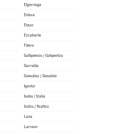
Elgorriaga
Eslava
Etayo
Ezcabarte
Fitero
Gallipienzo / Galipentzu
Garralda
Guesálaz / Gesalatz
Igantzi
Isaba / Izaba
Izalzu / Itzaltzu
Lana
Larraun