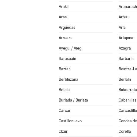
Arakil
Aranarach
Aras
Arbizu
Arguedas
Aria
Arruazu
Artajona
Ayegui / Aiegi
Azagra
Barásoain
Barbarin
Baztan
Beintza-L
Berbinzana
Beriáin
Betelu
Bidaurreta
Burlada / Burlata
Cabanillas
Cárcar
Carcastillo
Castillonuevo
Cendea de 
Cizur
Corella