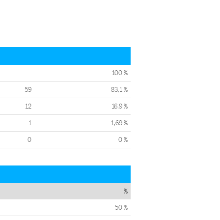
100 %
59
83,1 %
12
16,9 %
1
1,69 %
0
0 %
%
50 %