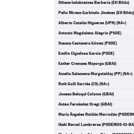
Oihane Indakoetxea Barbería (EH Bildu)
Pello Mirena Gurbindo Jiménez (EH Bildu)
Alberto Catalán Higueras (UPN) (NA+)
Antonio Magdaleno Alegría (PSOE)
Susana Castanera Gómez (PSOE)
Emilio Cigudosa García (PSOE)
Esther Cremaes Mayorga (GBAI)
Amelia Salanueva Murguialday (PP) (NA+)
Ruth Goñi Sarriés (CS) (NA+)
Josean Beloqui Colomo (GBAI)
Antso Fernández Oregi (GBAI)
María Ángeles Roldán Marrodán (PODE
Iñaki Bernal Lumbreras (PODEMOS-IU-B