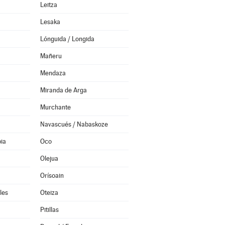
Leitza
Lesaka
Lónguida / Longida
Mañeru
Mendaza
Miranda de Arga
Murchante
Navascués / Nabaskoze
ia
Oco
Olejua
Orísoain
les
Oteiza
Pitillas