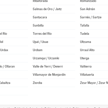
Ribaforada
Romanzado
Salinas de Oro / Jaitz
San Adrián
Santacara
Sarriés / Sartze
Sunbilla
Tafalla
el Río
Torres del Río
Tudela
kil
Ujué / Uxue
Ultzama
 Urdax
Urdiain
Urraul Alto
Urzainqui / Urzainki
Uterga
lo / Ollaran
Valle de Yerri / Deierri
Valtierra
a
Villamayor de Monjardín
Villatuerta
Zabaltza
Ziordia
Zizur Mayor / Zizur 