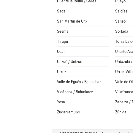
Puente la Reina / Gares
Pueyo
Sada
Saldías
San Martín de Unx
Sansol
Sesma
Sorlada
Tirapu
Torralba d
Ucar
Uharte Ara
Unzué / Untzue
Urdazubi /
Urroz
Urroz-Villa
Valle de Egüés / Eguesibar
Valle de Ol
Vidángoz / Bidankoze
Villafranc
Yesa
Zabalza / 
Zugarramurdi
Zúñiga