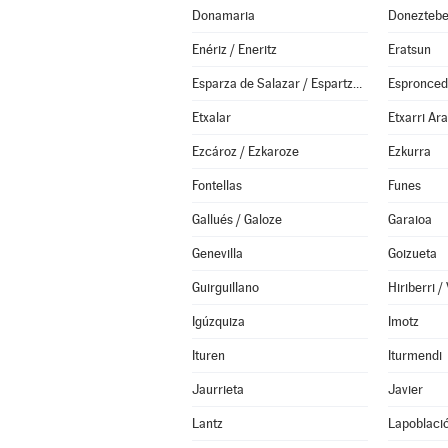
Donamaria
Doneztebe
Enériz / Eneritz
Eratsun
Esparza de Salazar / Espartza Zaraitzu
Espronce
Etxalar
Etxarri Ar
Ezcároz / Ezkaroze
Ezkurra
Fontellas
Funes
Gallués / Galoze
Garaioa
Genevilla
Goizueta
Guirguillano
Igúzquiza
Imotz
Ituren
Iturmendi
Jaurrieta
Javier
Lantz
Lapoblaci