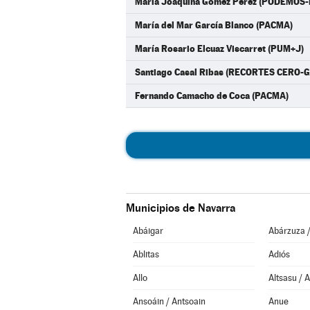
María Joaquina Gómez Pérez (PODEMOS
María del Mar García Blanco (PACMA)
María Rosario Elcuaz Viscarret (PUM+J)
Santiago Casal Ribas (RECORTES CERO-G
Fernando Camacho de Coca (PACMA)
Municipios de Navarra
Abáigar
Abárzuza 
Ablitas
Adiós
Allo
Altsasu / 
Ansoáin / Antsoain
Anue