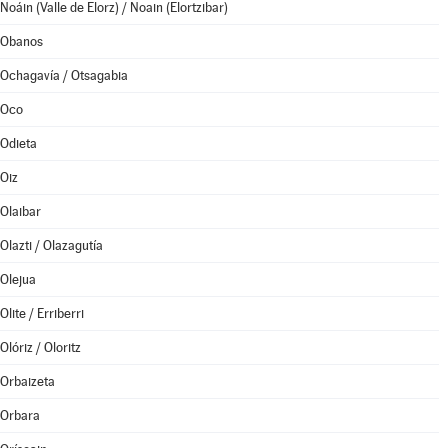
Noáin (Valle de Elorz) / Noain (Elortzibar)
Obanos
Ochagavía / Otsagabia
Oco
Odieta
Oiz
Olaibar
Olazti / Olazagutía
Olejua
Olite / Erriberri
Olóriz / Oloritz
Orbaizeta
Orbara