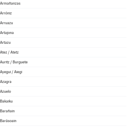
Armañanzas
Arróniz
Arruazu
Artajona
Artazu
Atez / Atetz
Auritz / Burguete
Ayegui / Aiegi
Azagra
Azuelo
Bakaiku
Barañain
Barásoain