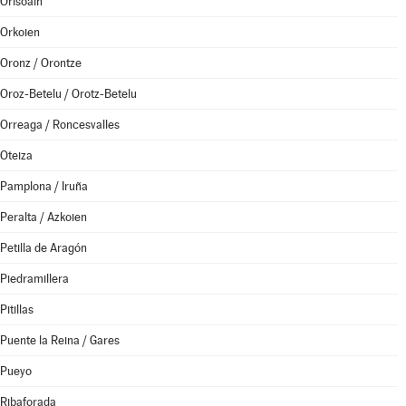
Orísoain
Orkoien
Oronz / Orontze
Oroz-Betelu / Orotz-Betelu
Orreaga / Roncesvalles
Oteiza
Pamplona / Iruña
Peralta / Azkoien
Petilla de Aragón
Piedramillera
Pitillas
Puente la Reina / Gares
Pueyo
Ribaforada