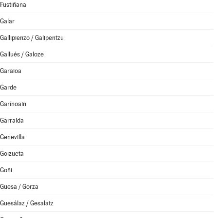
Fustiñana
Galar
Gallipienzo / Galipentzu
Gallués / Galoze
Garaioa
Garde
Garínoain
Garralda
Genevilla
Goizueta
Goñi
Güesa / Gorza
Guesálaz / Gesalatz