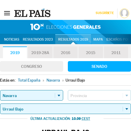
SUSCRÍBETE
10N | Eleccion
NOTICIAS
RESULTADOS 2023
RESULTADOS 2019
MAPA
ESCAÑOS POR 
2019
2019-28A
2016
2015
2011
CONGRESO
SENADO
Estás en:
Total España
»
Navarra
»
Urraul Bajo
10.09
ÚLTIMA ACTUALIZACIÓN:
CEST