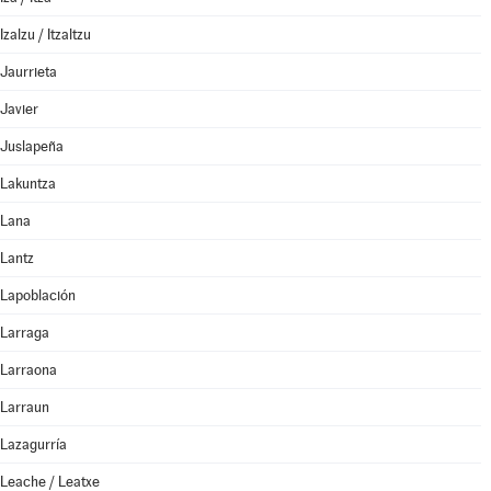
Izalzu / Itzaltzu
Jaurrieta
Javier
Juslapeña
Lakuntza
Lana
Lantz
Lapoblación
Larraga
Larraona
Larraun
Lazagurría
Leache / Leatxe