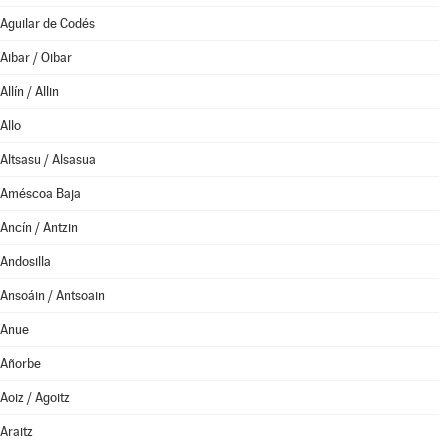
Aguilar de Codés
Aibar / Oibar
Allín / Allin
Allo
Altsasu / Alsasua
Améscoa Baja
Ancín / Antzin
Andosilla
Ansoáin / Antsoain
Anue
Añorbe
Aoiz / Agoitz
Araitz