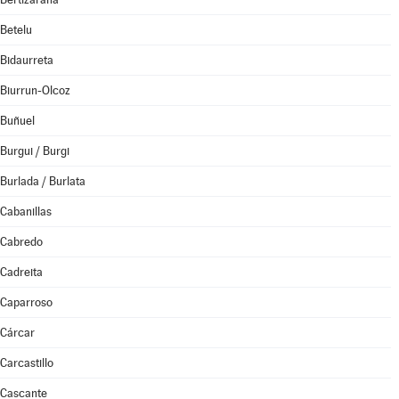
Betelu
Bidaurreta
Biurrun-Olcoz
Buñuel
Burgui / Burgi
Burlada / Burlata
Cabanillas
Cabredo
Cadreita
Caparroso
Cárcar
Carcastillo
Cascante