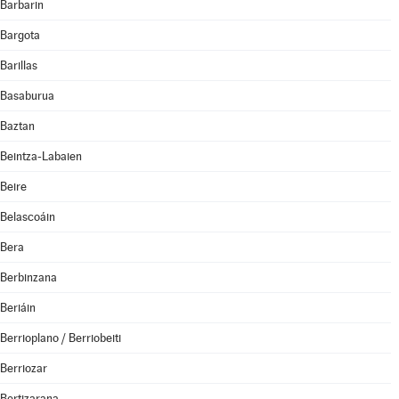
Barbarin
Bargota
Barillas
Basaburua
Baztan
Beintza-Labaien
Beire
Belascoáin
Bera
Berbinzana
Beriáin
Berrioplano / Berriobeiti
Berriozar
Bertizarana