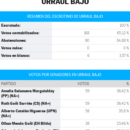
URRAUL BAJO
RESUMEN DEL ESCRUTINIO DE URRAUL BAJO
Escrutado:
100 %
Votos contabilizados:
168
65,12 %
Abstenciones:
90
34,88 %
Votos nulos:
0
0 %
Votos en blanco:
6
3,57 %
VOTOS POR SENADORES EN URRAUL BAJO
PARTIDO
VOTOS
%
Amelia Salanueva Murguialday
59
36,42 %
(PP) (NA+)
Ruth Goñi Sarriés (CS) (NA+)
59
36,42 %
Alberto Catalán Higueras (UPN)
58
35,8 %
(NA+)
Oihan Mendo Goñi (EH Bildu)
38
23,46 %