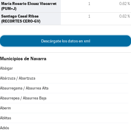
María Rosario Elcuaz Viscarret
1
0,62 %
(PUM+J)
Santiago Casal Ribas
1
0,62 %
(RECORTES CERO-GV)
Descárgate los datos en xml
Municipios de Navarra
Abáigar
Abárzuza / Abartzuza
Abaurregaina / Abaurrea Alta
Abaurrepea / Abaurrea Baja
Aberin
Ablitas
Adiós