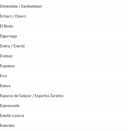
Doneztebe / Santesteban
Echarri / Etxarri
El Busto
Elgorriaga
Enériz / Eneritz
Eratsun
Ergoiena
Erro
Eslava
Esparza de Salazar / Espartza Zaraitzu
Espronceda
Estella-Lizarra
Esteribar