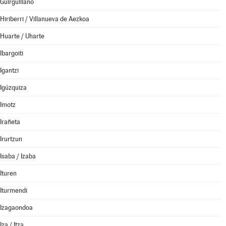
Guirguillano
Hiriberri / Villanueva de Aezkoa
Huarte / Uharte
Ibargoiti
Igantzi
Igúzquiza
Imotz
Irañeta
Irurtzun
Isaba / Izaba
Ituren
Iturmendi
Izagaondoa
Iza / Itza