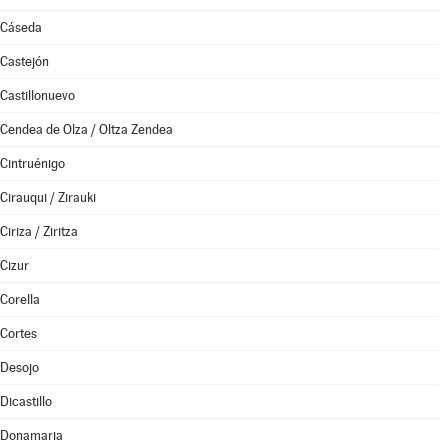
Cáseda
Castejón
Castillonuevo
Cendea de Olza / Oltza Zendea
Cintruénigo
Cirauqui / Zirauki
Ciriza / Ziritza
Cizur
Corella
Cortes
Desojo
Dicastillo
Donamaria