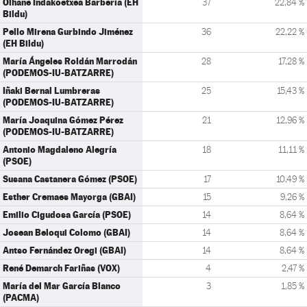
Oihane Indakoetxea Barbería (EH
37
22,84 %
Bildu)
Pello Mirena Gurbindo Jiménez
36
22,22 %
(EH Bildu)
María Ángeles Roldán Marrodán
28
17,28 %
(PODEMOS-IU-BATZARRE)
Iñaki Bernal Lumbreras
25
15,43 %
(PODEMOS-IU-BATZARRE)
María Joaquina Gómez Pérez
21
12,96 %
(PODEMOS-IU-BATZARRE)
Antonio Magdaleno Alegría
18
11,11 %
(PSOE)
Susana Castanera Gómez (PSOE)
17
10,49 %
Esther Cremaes Mayorga (GBAI)
15
9,26 %
Emilio Cigudosa García (PSOE)
14
8,64 %
Josean Beloqui Colomo (GBAI)
14
8,64 %
Antso Fernández Oregi (GBAI)
14
8,64 %
René Demarch Fariñas (VOX)
4
2,47 %
María del Mar García Blanco
3
1,85 %
(PACMA)