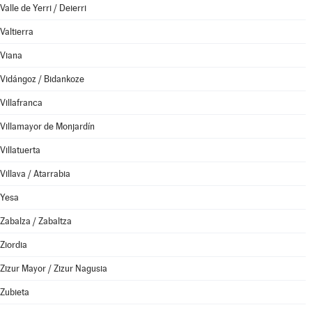
Valle de Yerri / Deierri
Valtierra
Viana
Vidángoz / Bidankoze
Villafranca
Villamayor de Monjardín
Villatuerta
Villava / Atarrabia
Yesa
Zabalza / Zabaltza
Ziordia
Zizur Mayor / Zizur Nagusia
Zubieta