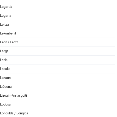
Legarda
Legaria
Leitza
Lekunberri
Leoz / Leotz
Lerga
Lerín
Lesaka
Lezaun
Liédena
Lizoáin-Arriasgoiti
Lodosa
Lónguida / Longida