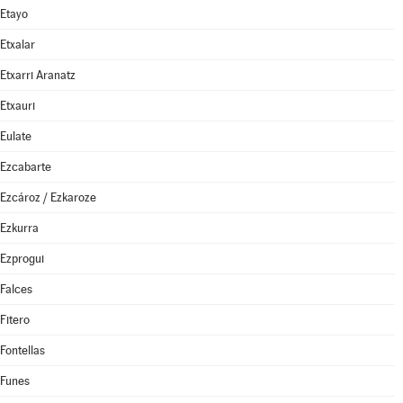
Etayo
Etxalar
Etxarri Aranatz
Etxauri
Eulate
Ezcabarte
Ezcároz / Ezkaroze
Ezkurra
Ezprogui
Falces
Fitero
Fontellas
Funes