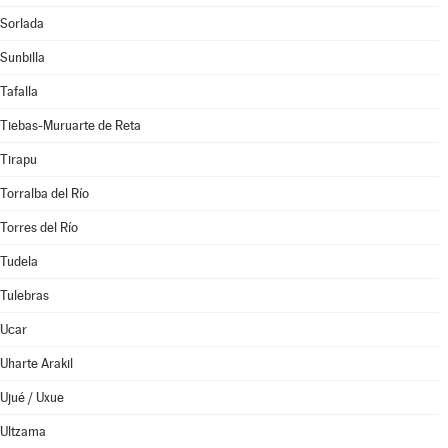
Sorlada
Sunbilla
Tafalla
Tiebas-Muruarte de Reta
Tirapu
Torralba del Río
Torres del Río
Tudela
Tulebras
Ucar
Uharte Arakil
Ujué / Uxue
Ultzama