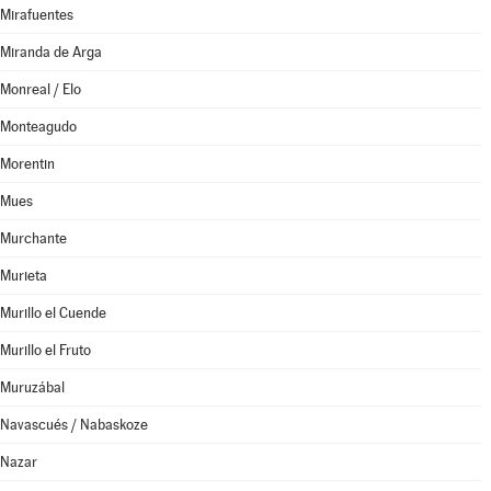
Mirafuentes
Miranda de Arga
Monreal / Elo
Monteagudo
Morentin
Mues
Murchante
Murieta
Murillo el Cuende
Murillo el Fruto
Muruzábal
Navascués / Nabaskoze
Nazar