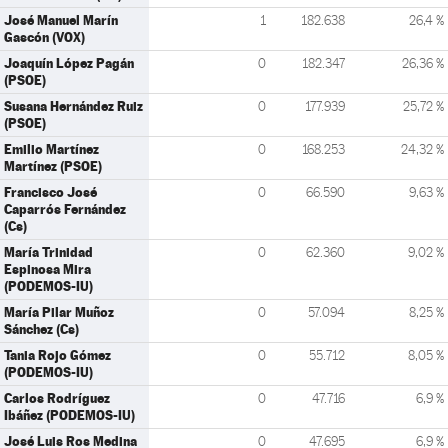
José Manuel Marín
1
182.638
26,4 %
Gascón (VOX)
Joaquín López Pagán
0
182.347
26,36 %
(PSOE)
Susana Hernández Ruiz
0
177.939
25,72 %
(PSOE)
Emilio Martínez
0
168.253
24,32 %
Martínez (PSOE)
Francisco José
0
66.590
9,63 %
Caparrós Fernández
(Cs)
María Trinidad
0
62.360
9,02 %
Espinosa Mira
(PODEMOS-IU)
María Pilar Muñoz
0
57.094
8,25 %
Sánchez (Cs)
Tania Rojo Gómez
0
55.712
8,05 %
(PODEMOS-IU)
Carlos Rodríguez
0
47.716
6,9 %
Ibáñez (PODEMOS-IU)
José Luis Ros Medina
0
47.695
6,9 %