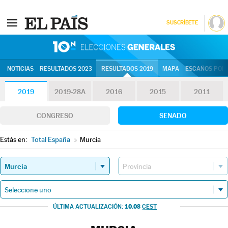
SUSCRÍBETE
10N | Eleccion
NOTICIAS
RESULTADOS 2023
RESULTADOS 2019
MAPA
ESCAÑOS POR 
2019
2019-28A
2016
2015
2011
CONGRESO
SENADO
Estás en:
Total España
»
Murcia
10.08
ÚLTIMA ACTUALIZACIÓN:
CEST