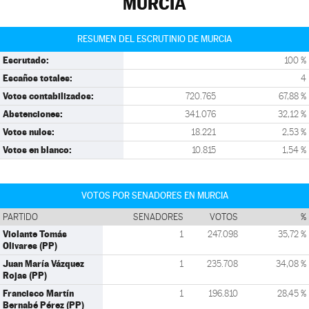
MURCIA
RESUMEN DEL ESCRUTINIO DE MURCIA
Escrutado:
100 %
Escaños totales:
4
Votos contabilizados:
720.765
67,88 %
Abstenciones:
341.076
32,12 %
Votos nulos:
18.221
2,53 %
Votos en blanco:
10.815
1,54 %
VOTOS POR SENADORES EN MURCIA
PARTIDO
SENADORES
VOTOS
%
Violante Tomás
1
247.098
35,72 %
Olivares (PP)
Juan María Vázquez
1
235.708
34,08 %
Rojas (PP)
Francisco Martín
1
196.810
28,45 %
Bernabé Pérez (PP)