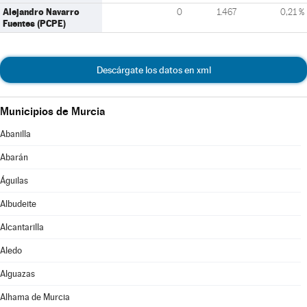
Alejandro Navarro
0
1.467
0,21 %
Fuentes (PCPE)
Descárgate los datos en xml
Municipios de Murcia
Abanilla
Abarán
Águilas
Albudeite
Alcantarilla
Aledo
Alguazas
Alhama de Murcia