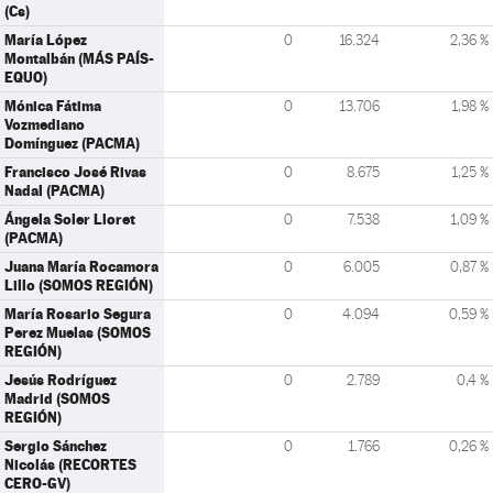
(Cs)
María López
0
16.324
2,36 %
Montalbán (MÁS PAÍS-
EQUO)
Mónica Fátima
0
13.706
1,98 %
Vozmediano
Domínguez (PACMA)
Francisco José Rivas
0
8.675
1,25 %
Nadal (PACMA)
Ángela Soler Lloret
0
7.538
1,09 %
(PACMA)
Juana María Rocamora
0
6.005
0,87 %
Lillo (SOMOS REGIÓN)
María Rosario Segura
0
4.094
0,59 %
Perez Muelas (SOMOS
REGIÓN)
Jesús Rodríguez
0
2.789
0,4 %
Madrid (SOMOS
REGIÓN)
Sergio Sánchez
0
1.766
0,26 %
Nicolás (RECORTES
CERO-GV)