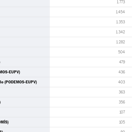
1.773
1.454
1.353
1.342
1.282
504
)
479
EMOS-EUPV)
436
illo (PODEMOS-EUPV)
403
363
)
356
107
OMÍS)
105