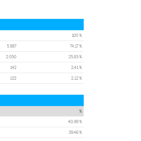
100 %
5.887
74,17 %
2.050
25,83 %
142
2,41 %
122
2,12 %
%
40,99 %
39,46 %