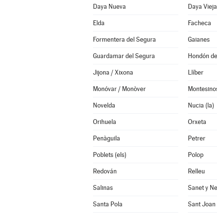
Daya Nueva
Daya Vieja
Elda
Facheca
Formentera del Segura
Gaianes
Guardamar del Segura
Hondón de 
Jijona / Xixona
Llíber
Monóvar / Monòver
Montesinos
Novelda
Nucia (la)
Orihuela
Orxeta
Penàguila
Petrer
Poblets (els)
Polop
Redován
Relleu
Salinas
Sanet y Ne
Santa Pola
Sant Joan 