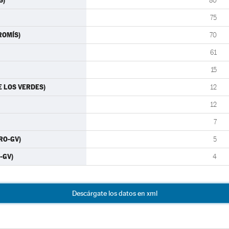
S)
80
75
ROMÍS)
70
61
15
E LOS VERDES)
12
12
7
RO-GV)
5
-GV)
4
Descárgate los datos en xml