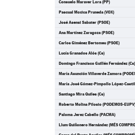
Consuelo Maraver Lora (PP)
Pascual Moxica Pruneda (VOX)
José Asensi Sabater (PSOE)
Ana Martínez Zaragoza (PSOE)
Carlos Giménez Bertomeu (PSOE)
Lucía Granados Alós (Cs)
Domingo Francisco Guillén Fernández (Cs
María Asunción Villaverde Zamora (POD
María José Gómez-Pimpollo López-Cast
Santiago Mira Quiles (Cs)
Roberto Molina Pilosio (PODEMOS-EUPV
Paloma Jerez Cabello (PACMA)
Llum Quiñonero Hernández (MÉS COMPR