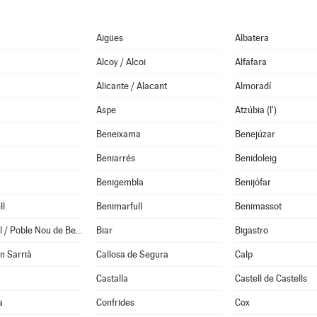
Aigües
Albatera
Alcoy / Alcoi
Alfafara
Alicante / Alacant
Almoradí
Aspe
Atzúbia (l')
Beneixama
Benejúzar
Beniarrés
Benidoleig
Benigembla
Benijófar
ll
Benimarfull
Benimassot
Benitachell / Poble Nou de Benitatxell (el)
Biar
Bigastro
en Sarrià
Callosa de Segura
Calp
Castalla
Castell de Castells
a
Confrides
Cox