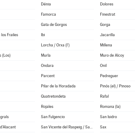
Dénia
Dolores
Famorca
Finestrat
Gata de Gorgos
Gorga
los Frailes
Ibi
Jacarilla
Lorcha / Orxa (l')
Millena
 (Los)
Murla
Muro de Alcoy
Ondara
Onil
Parcent
Pedreguer
Pilar de la Horadada
Pinós (el) / Pinoso
Quatretondeta
Rafal
Rojales
Romana (la)
grals
San Fulgencio
San Isidro
d'Alacant
San Vicente del Raspeig / Sant Vicent del Raspeig
Sax