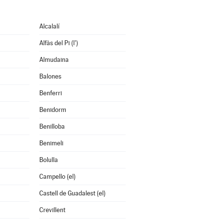
Alcalalí
Alfàs del Pi (l')
Almudaina
Balones
Benferri
Benidorm
Benilloba
Benimeli
Bolulla
Campello (el)
Castell de Guadalest (el)
Crevillent