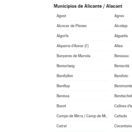
Municipios de Alicante / Alacant
Agost
Agres
Alcocer de Planes
Alcoleja
Algorfa
Algueña
Alqueria d'Asnar (l')
Altea
Banyeres de Mariola
Benasau
Beniarbeig
Beniardá
Benifallim
Benifato
Benillup
Benimante
Benissa
Busot
Callosa d'
Campo de Mirra / Camp de Mirra (el)
Cañada
Catral
Cocentain