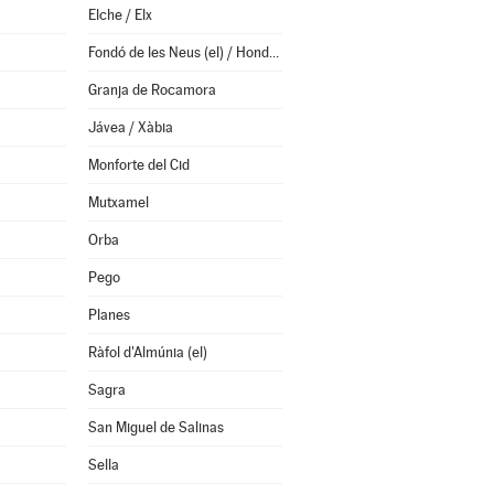
Elche / Elx
Fondó de les Neus (el) / Hondón de las Nieves
Granja de Rocamora
Jávea / Xàbia
Monforte del Cid
Mutxamel
Orba
Pego
Planes
Ràfol d'Almúnia (el)
Sagra
San Miguel de Salinas
Sella