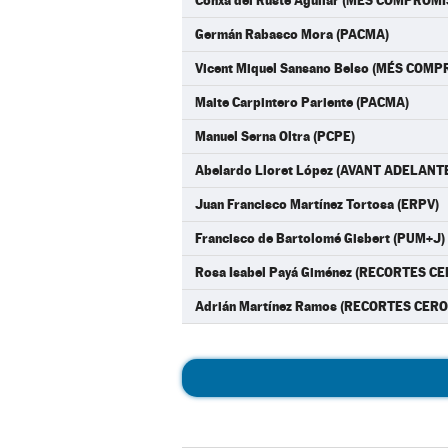
Conxa del Ruste Aguilar (MÉS COMPROMÍ
Germán Rabasco Mora (PACMA)
Vicent Miquel Sansano Belso (MÉS COMP
Maite Carpintero Pariente (PACMA)
Manuel Serna Oltra (PCPE)
Abelardo Lloret López (AVANT ADELANT
Juan Francisco Martínez Tortosa (ERPV)
Francisco de Bartolomé Gisbert (PUM+J)
Rosa Isabel Payá Giménez (RECORTES CE
Adrián Martínez Ramos (RECORTES CERO