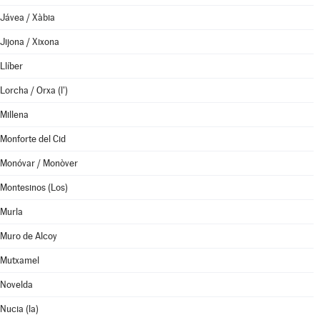
Jávea / Xàbia
Jijona / Xixona
Llíber
Lorcha / Orxa (l')
Millena
Monforte del Cid
Monóvar / Monòver
Montesinos (Los)
Murla
Muro de Alcoy
Mutxamel
Novelda
Nucia (la)