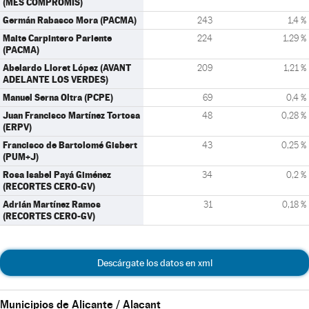
(MÉS COMPROMÍS)
Germán Rabasco Mora (PACMA)
243
1,4 %
Maite Carpintero Pariente
224
1,29 %
(PACMA)
Abelardo Lloret López (AVANT
209
1,21 %
ADELANTE LOS VERDES)
Manuel Serna Oltra (PCPE)
69
0,4 %
Juan Francisco Martínez Tortosa
48
0,28 %
(ERPV)
Francisco de Bartolomé Gisbert
43
0,25 %
(PUM+J)
Rosa Isabel Payá Giménez
34
0,2 %
(RECORTES CERO-GV)
Adrián Martínez Ramos
31
0,18 %
(RECORTES CERO-GV)
Descárgate los datos en xml
Municipios de Alicante / Alacant