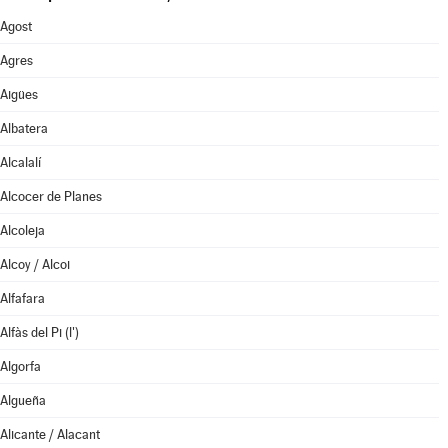
Agost
Agres
Aigües
Albatera
Alcalalí
Alcocer de Planes
Alcoleja
Alcoy / Alcoi
Alfafara
Alfàs del Pi (l')
Algorfa
Algueña
Alicante / Alacant