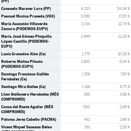
(PP)
Consuelo Maraver Lora (PP)
4.213
24,34 %
Pascual Moxica Pruneda (VOX)
3.090
17,85 %
María Asunción Villaverde
2.214
12,79 %
Zamora (PODEMOS-EUPV)
María José Gómez-Pimpollo
1.949
11,26 %
López-Castillo (PODEMOS-
EUPV)
Lucía Granados Alós (Cs)
1.775
10,26 %
Roberto Molina Pilosio
1.600
9,24 %
(PODEMOS-EUPV)
Domingo Francisco Guillén
1.358
7,85 %
Fernández (Cs)
Santiago Mira Quiles (Cs)
1.168
6,75 %
Llum Quiñonero Hernández (MÉS
685
3,96 %
COMPROMÍS)
Conxa del Ruste Aguilar (MÉS
500
2,89 %
COMPROMÍS)
Paloma Jerez Cabello (PACMA)
461
2,66 %
Vicent Miquel Sansano Belso
391
2,26 %