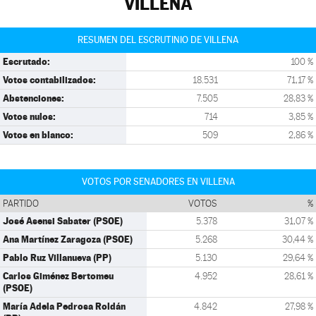
VILLENA
RESUMEN DEL ESCRUTINIO DE VILLENA
Escrutado:
100 %
Votos contabilizados:
18.531
71,17 %
Abstenciones:
7.505
28,83 %
Votos nulos:
714
3,85 %
Votos en blanco:
509
2,86 %
VOTOS POR SENADORES EN VILLENA
PARTIDO
VOTOS
%
José Asensi Sabater (PSOE)
5.378
31,07 %
Ana Martínez Zaragoza (PSOE)
5.268
30,44 %
Pablo Ruz Villanueva (PP)
5.130
29,64 %
Carlos Giménez Bertomeu
4.952
28,61 %
(PSOE)
María Adela Pedrosa Roldán
4.842
27,98 %