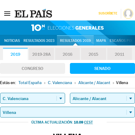
SUSCRÍBETE
10N | Eleccion
NOTICIAS
RESULTADOS 2023
RESULTADOS 2019
MAPA
ESCAÑOS POR 
2019
2019-28A
2016
2015
2011
CONGRESO
SENADO
Estás en:
Total España
»
C. Valenciana
»
Alicante / Alacant
»
Villena
10.09
ÚLTIMA ACTUALIZACIÓN:
CEST