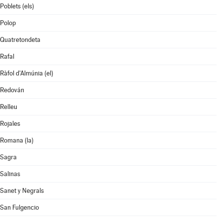
Poblets (els)
Polop
Quatretondeta
Rafal
Ràfol d'Almúnia (el)
Redován
Relleu
Rojales
Romana (la)
Sagra
Salinas
Sanet y Negrals
San Fulgencio