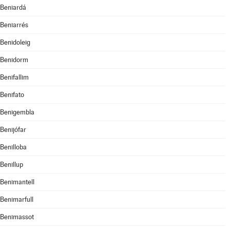
Beniardá
Beniarrés
Benidoleig
Benidorm
Benifallim
Benifato
Benigembla
Benijófar
Benilloba
Benillup
Benimantell
Benimarfull
Benimassot