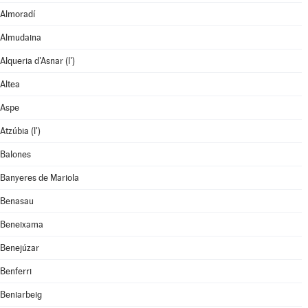
Almoradí
Almudaina
Alqueria d'Asnar (l')
Altea
Aspe
Atzúbia (l')
Balones
Banyeres de Mariola
Benasau
Beneixama
Benejúzar
Benferri
Beniarbeig