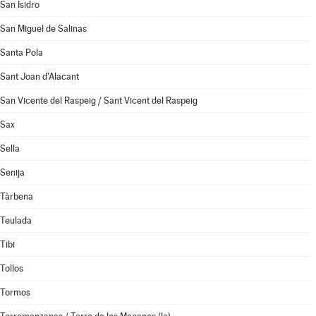
San Isidro
San Miguel de Salinas
Santa Pola
Sant Joan d'Alacant
San Vicente del Raspeig / Sant Vicent del Raspeig
Sax
Sella
Senija
Tàrbena
Teulada
Tibi
Tollos
Tormos