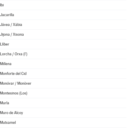
Ibi
Jacarilla
Jávea / Xàbia
Jijona / Xixona
Llíber
Lorcha / Orxa (l')
Millena
Monforte del Cid
Monóvar / Monòver
Montesinos (Los)
Murla
Muro de Alcoy
Mutxamel