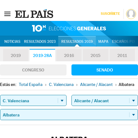
SUSCRÍBETE
10N | Eleccion
NOTICIAS
RESULTADOS 2023
RESULTADOS 2019
MAPA
ESCAÑOS POR 
2019
2019-28A
2016
2015
2011
CONGRESO
SENADO
Estás en:
Total España
»
C. Valenciana
»
Alicante / Alacant
»
Albatera