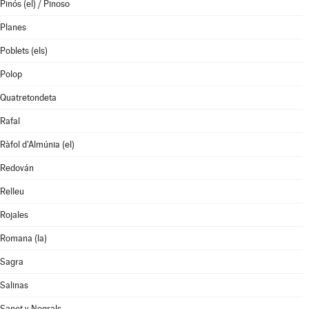
Pinós (el) / Pinoso
Planes
Poblets (els)
Polop
Quatretondeta
Rafal
Ràfol d'Almúnia (el)
Redován
Relleu
Rojales
Romana (la)
Sagra
Salinas
Sanet y Negrals