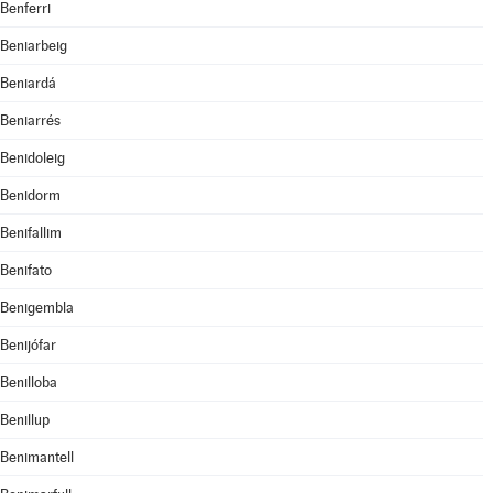
Benferri
Beniarbeig
Beniardá
Beniarrés
Benidoleig
Benidorm
Benifallim
Benifato
Benigembla
Benijófar
Benilloba
Benillup
Benimantell