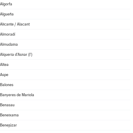
Algorfa
Algueña
Alicante / Alacant
Almoradí
Almudaina
Alqueria d'Asnar (l')
Altea
Aspe
Balones
Banyeres de Mariola
Benasau
Beneixama
Benejúzar