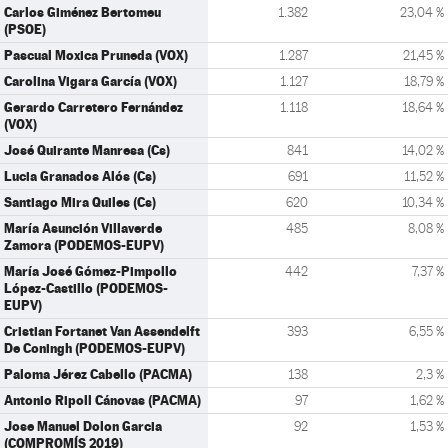
Carlos Giménez Bertomeu
1.382
23,04 %
(PSOE)
Pascual Moxica Pruneda (VOX)
1.287
21,45 %
Carolina Vigara García (VOX)
1.127
18,79 %
Gerardo Carretero Fernández
1.118
18,64 %
(VOX)
José Quirante Manresa (Cs)
841
14,02 %
Lucia Granados Alós (Cs)
691
11,52 %
Santiago Mira Quiles (Cs)
620
10,34 %
María Asunción Villaverde
485
8,08 %
Zamora (PODEMOS-EUPV)
María José Gómez-Pimpollo
442
7,37 %
López-Castillo (PODEMOS-
EUPV)
Cristian Fortanet Van Assendelft
393
6,55 %
De Coningh (PODEMOS-EUPV)
Paloma Jérez Cabello (PACMA)
138
2,3 %
Antonio Ripoll Cánovas (PACMA)
97
1,62 %
Jose Manuel Dolon Garcia
92
1,53 %
(COMPROMÍS 2019)