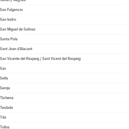
San Fulgencio
San Isidro
San Miguel de Salinas
Santa Pola
Sant Joan d'Alacant
San Vicente del Raspeig / Sant Vicent del Raspeig
Sax
Sella
Senija
Tàrbena
Teulada
Tibi
Tollos