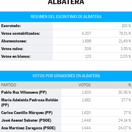
ALBATERA
RESUMEN DEL ESCRUTINIO DE ALBATERA
Escrutado:
100 %
Votos contabilizados:
6.207
78,51 %
Abstenciones:
1.699
21,49 %
Votos nulos:
208
3,35 %
Votos en blanco:
123
2,05 %
VOTOS POR SENADORES EN ALBATERA
PARTIDO
VOTOS
%
Pablo Ruz Villanueva (PP)
1.833
30,56 %
María Adelaida Pedrosa Roldán
1.662
27,7 %
(PP)
Carlos Castillo Márquez (PP)
1.620
27 %
José Asensi Sabater (PSOE)
1.448
24,14 %
Ana Martínez Zaragoza (PSOE)
1.444
24,07 %