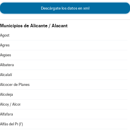
Descárgate los datos en xml
Municipios de Alicante / Alacant
Agost
Agres
Aigües
Albatera
Alcalalí
Alcocer de Planes
Alcoleja
Alcoy / Alcoi
Alfafara
Alfàs del Pi (l')