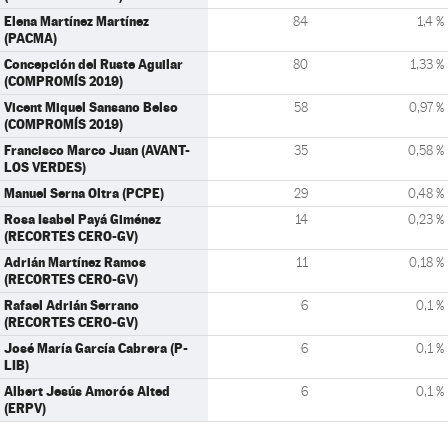
Elena Martínez Martínez
84
1,4 %
(PACMA)
Concepción del Ruste Aguilar
80
1,33 %
(COMPROMÍS 2019)
Vicent Miquel Sansano Belso
58
0,97 %
(COMPROMÍS 2019)
Francisco Marco Juan (AVANT-
35
0,58 %
LOS VERDES)
Manuel Serna Oltra (PCPE)
29
0,48 %
Rosa Isabel Payá Giménez
14
0,23 %
(RECORTES CERO-GV)
Adrián Martínez Ramos
11
0,18 %
(RECORTES CERO-GV)
Rafael Adrián Serrano
6
0,1 %
(RECORTES CERO-GV)
José María García Cabrera (P-
6
0,1 %
LIB)
Albert Jesús Amorós Alted
6
0,1 %
(ERPV)