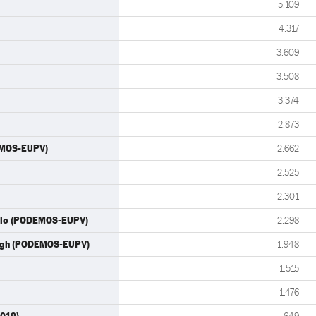
5.109
4.317
3.609
3.508
3.374
2.873
EMOS-EUPV)
2.662
2.525
2.301
illo (PODEMOS-EUPV)
2.298
ningh (PODEMOS-EUPV)
1.948
1.515
1.476