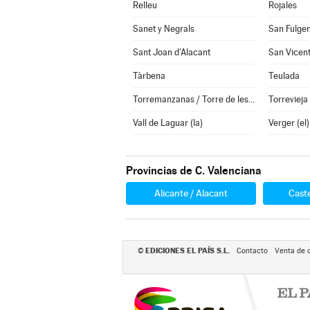
Relleu
Rojales
Sanet y Negrals
San Fulge
Sant Joan d'Alacant
Tàrbena
Teulada
Torremanzanas / Torre de les Maçanes (la)
Torrevieja
Vall de Laguar (la)
Verger (el)
Provincias de C. Valenciana
Alicante / Alacant
Caste
EDICIONES EL PAÍS S.L.
©
Contacto
Venta de 