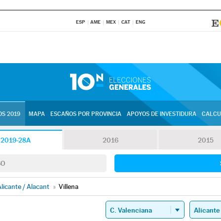
ESP
AME
MEX
CAT
ENG
S 2019
MAPA
ESCAÑOS POR PROVINCIA
APOYOS DE INVESTIDURA
CALCU
2019-28A
2016
2015
SO
licante / Alacant
»
Villena