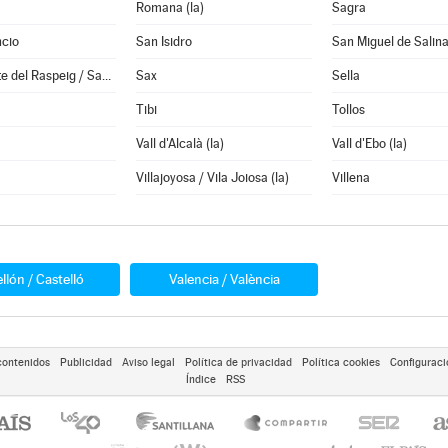
Romana (la)
Sagra
ncio
San Isidro
San Miguel de Salin
San Vicente del Raspeig / Sant Vicent del Raspeig
Sax
Sella
Tibi
Tollos
Vall d'Alcalà (la)
Vall d'Ebo (la)
Villajoyosa / Vila Joiosa (la)
Villena
llón / Castelló
Valencia / València
contenidos
Publicidad
Aviso legal
Política de privacidad
Política cookies
Configuraci
Índice
RSS