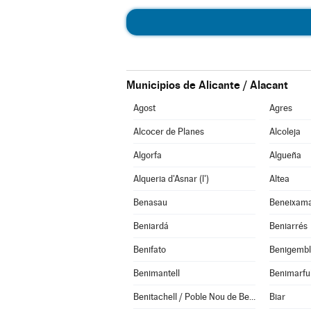
Municipios de Alicante / Alacant
Agost
Agres
Alcocer de Planes
Alcoleja
Algorfa
Algueña
Alqueria d'Asnar (l')
Altea
Benasau
Beneixam
Beniardá
Beniarrés
Benifato
Benigemb
Benimantell
Benimarful
Benitachell / Poble Nou de Benitatxell (el)
Biar