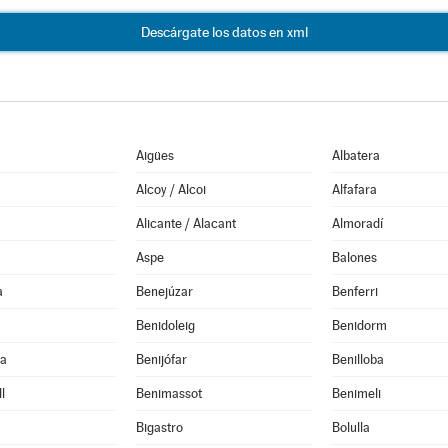
Descárgate los datos en xml
Aigües
Albatera
Alcoy / Alcoi
Alfafara
Alicante / Alacant
Almoradí
Aspe
Balones
a
Benejúzar
Benferri
Benidoleig
Benidorm
la
Benijófar
Benilloba
l
Benimassot
Benimeli
Bigastro
Bolulla