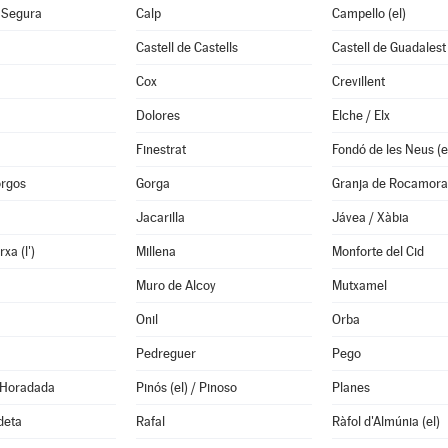
 Segura
Calp
Campello (el)
Castell de Castells
Castell de Guadalest 
Cox
Crevillent
Dolores
Elche / Elx
Finestrat
orgos
Gorga
Granja de Rocamora
Jacarilla
Jávea / Xàbia
xa (l')
Millena
Monforte del Cid
Muro de Alcoy
Mutxamel
Onil
Orba
Pedreguer
Pego
a Horadada
Pinós (el) / Pinoso
Planes
deta
Rafal
Ràfol d'Almúnia (el)