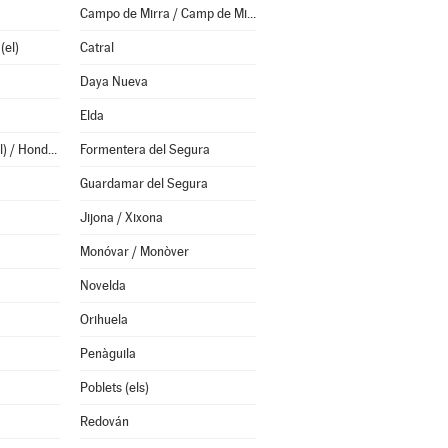
Campo de Mirra / Camp de Mirra (el)
(el)
Catral
Daya Nueva
Elda
Fondó de les Neus (el) / Hondón de las Nieves
Formentera del Segura
Guardamar del Segura
Jijona / Xixona
Monóvar / Monòver
Novelda
Orihuela
Penàguila
Poblets (els)
Redován