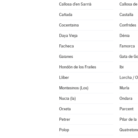
Callosa d'en Sarrià
Callosa de
Cañada
Castalla
Cocentaina
Confrides
Daya Vieja
Dénia
Facheca
Famorca
Gaianes
Gata de G
Hondón de los Frailes
Ibi
Llíber
Lorcha / Or
Montesinos (Los)
Murla
Nucia (la)
Ondara
Orxeta
Parcent
Petrer
Pilar de l
Polop
Quatreton