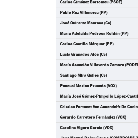
Carlos Giménez Bertomeu (PSOE)
Pablo Ruz Villanueva (PP)
José Quirante Manresa (Cs)
María Adelaida Pedrosa Roldán (PP)
Carlos Castillo Márquez (PP)
Lucia Granados Alós (Cs)
María Asunción Villaverde Zamora (POD
Santiago Mira Quiles (Cs)
Pascual Moxica Pruneda (VOX)
María José Gómez-Pimpollo López-Cast
Cristian Fortanet Van Assendelft De Co
Gerardo Carretero Fernández (VOX)
Carolina Vigara García (VOX)