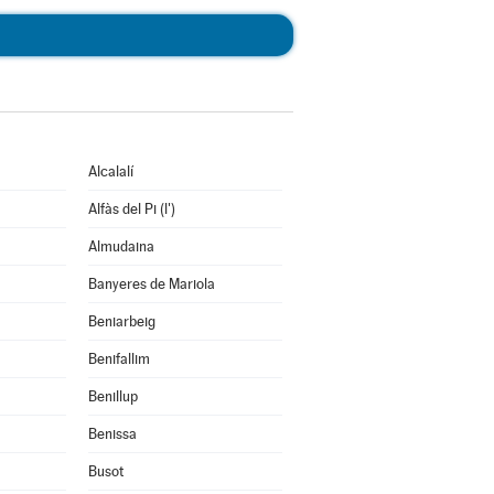
Alcalalí
Alfàs del Pi (l')
Almudaina
Banyeres de Mariola
Beniarbeig
Benifallim
Benillup
Benissa
Busot