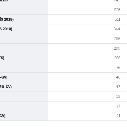
019)
649
526
ÍS 2019)
511
S 2019)
344
296
290
ES)
288
76
-GV)
46
RO-GV)
43
32
27
GV)
21