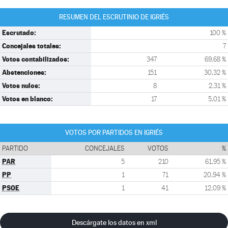
RESUMEN DEL ESCRUTINIO DE IGRIÉS
Escrutado:
100 %
Concejales totales:
7
Votos contabilizados:
347
69,68 %
Abstenciones:
151
30,32 %
Votos nulos:
8
2,31 %
Votos en blanco:
17
5,01 %
VOTOS POR PARTIDOS EN IGRIÉS
PARTIDO
CONCEJALES
VOTOS
%
PAR
5
210
61,95 %
PP
1
71
20,94 %
PSOE
1
41
12,09 %
Descárgate los datos en xml