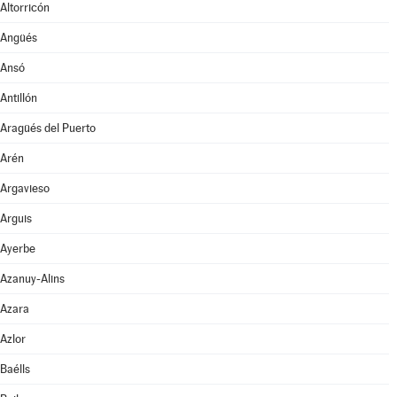
Altorricón
Angüés
Ansó
Antillón
Aragüés del Puerto
Arén
Argavieso
Arguis
Ayerbe
Azanuy-Alins
Azara
Azlor
Baélls