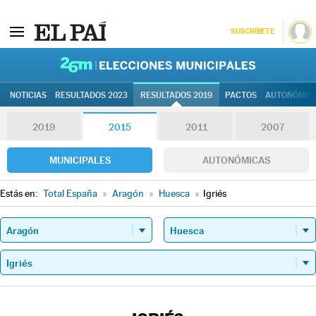
SUSCRÍBETE
26M | Elec
NOTICIAS
RESULTADOS 2023
RESULTADOS 2019
PACTOS
AUTONÓMIC
2019
2015
2011
2007
MUNICIPALES
AUTONÓMICAS
Estás en:
Total España
»
Aragón
»
Huesca
»
Igriés