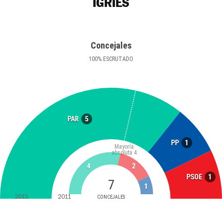
IGRIÉS
Concejales
100
%
ESCRUTADO
5
PAR
1
PP
Mayoría
absoluta
4
4
2
1
PSOE
7
1
2015
2011
CONCEJALES