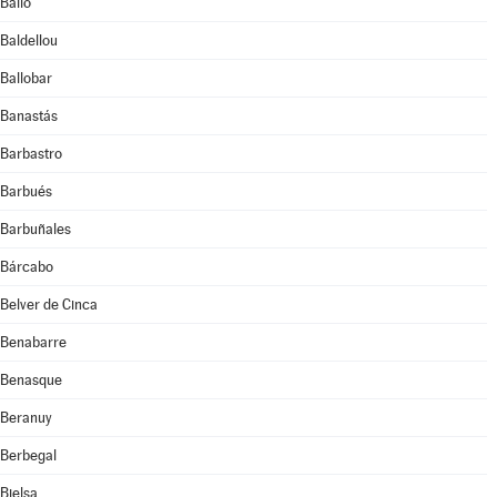
Bailo
Baldellou
Ballobar
Banastás
Barbastro
Barbués
Barbuñales
Bárcabo
Belver de Cinca
Benabarre
Benasque
Beranuy
Berbegal
Bielsa