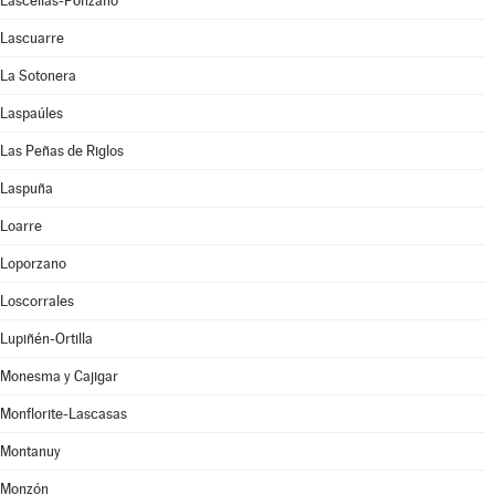
Lascellas-Ponzano
Lascuarre
La Sotonera
Laspaúles
Las Peñas de Riglos
Laspuña
Loarre
Loporzano
Loscorrales
Lupiñén-Ortilla
Monesma y Cajigar
Monflorite-Lascasas
Montanuy
Monzón