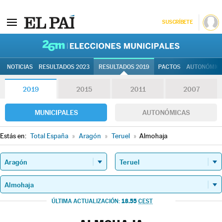
SUSCRÍBETE
26M | Elec
NOTICIAS
RESULTADOS 2023
RESULTADOS 2019
PACTOS
AUTONÓMIC
2019
2015
2011
2007
MUNICIPALES
AUTONÓMICAS
Estás en:
Total España
»
Aragón
»
Teruel
»
Almohaja
18.55
ÚLTIMA ACTUALIZACIÓN:
CEST