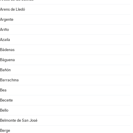
Arens de Lledó
Argente
Ariño
Azaila
Bádenas
Báguena
Bañón
Barrachina
Bea
Beceite
Bello
Belmonte de San José
Berge