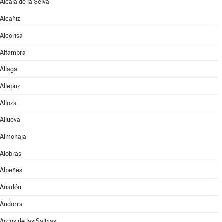
Alcalá de la Selva
Alcañiz
Alcorisa
Alfambra
Aliaga
Allepuz
Alloza
Allueva
Almohaja
Alobras
Alpeñés
Anadón
Andorra
Arcos de las Salinas