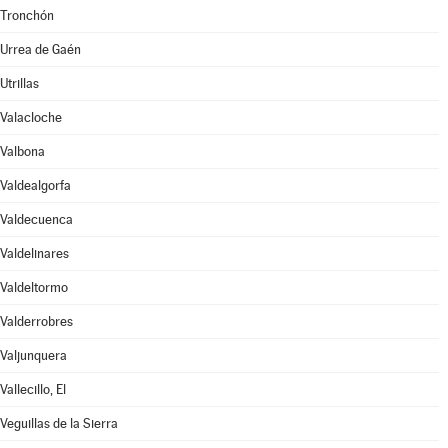
Tronchón
Urrea de Gaén
Utrillas
Valacloche
Valbona
Valdealgorfa
Valdecuenca
Valdelinares
Valdeltormo
Valderrobres
Valjunquera
Vallecillo, El
Veguillas de la Sierra