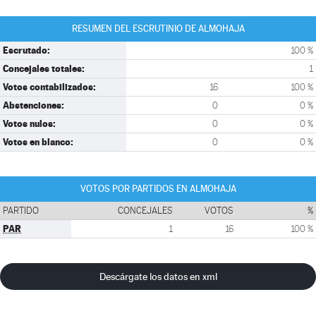
RESUMEN DEL ESCRUTINIO DE ALMOHAJA
Escrutado:
100 %
Concejales totales:
1
Votos contabilizados:
16
100 %
Abstenciones:
0
0 %
Votos nulos:
0
0 %
Votos en blanco:
0
0 %
VOTOS POR PARTIDOS EN ALMOHAJA
PARTIDO
CONCEJALES
VOTOS
%
PAR
1
16
100 %
Descárgate los datos en xml