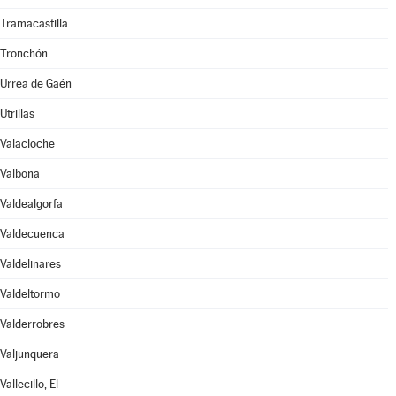
Tramacastilla
Tronchón
Urrea de Gaén
Utrillas
Valacloche
Valbona
Valdealgorfa
Valdecuenca
Valdelinares
Valdeltormo
Valderrobres
Valjunquera
Vallecillo, El