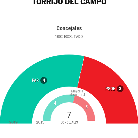
TORRIJO DEL CAMPO
Concejales
100
%
ESCRUTADO
4
PAR
3
PSOE
Mayoría
absoluta
4
4
3
7
2019
2015
CONCEJALES