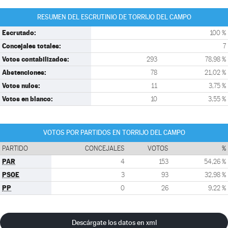
RESUMEN DEL ESCRUTINIO DE TORRIJO DEL CAMPO
Escrutado:
100 %
Concejales totales:
7
Votos contabilizados:
293
78,98 %
Abstenciones:
78
21,02 %
Votos nulos:
11
3,75 %
Votos en blanco:
10
3,55 %
VOTOS POR PARTIDOS EN TORRIJO DEL CAMPO
PARTIDO
CONCEJALES
VOTOS
%
PAR
4
153
54,26 %
PSOE
3
93
32,98 %
PP
0
26
9,22 %
Descárgate los datos en xml