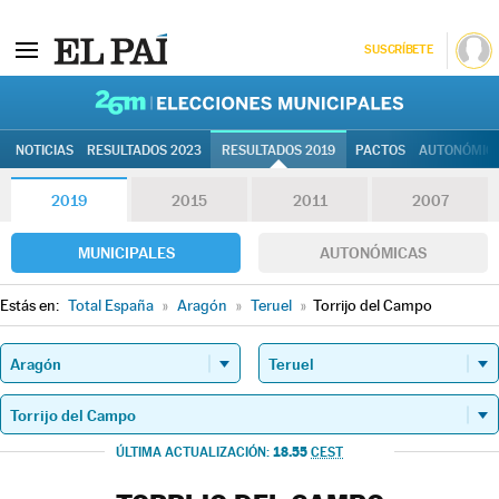
SUSCRÍBETE
26M | Elec
NOTICIAS
RESULTADOS 2023
RESULTADOS 2019
PACTOS
AUTONÓMIC
2019
2015
2011
2007
MUNICIPALES
AUTONÓMICAS
Estás en:
Total España
»
Aragón
»
Teruel
»
Torrijo del Campo
18.55
ÚLTIMA ACTUALIZACIÓN:
CEST