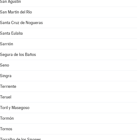
San Agustín
San Martín del Río
Santa Cruz de Nogueras
Santa Eulalia
Sarrión
Segura de los Baños
Seno
Singra
Terriente
Teruel
Toril y Masegoso
Tormón
Tornos
Torralba de los Sisones