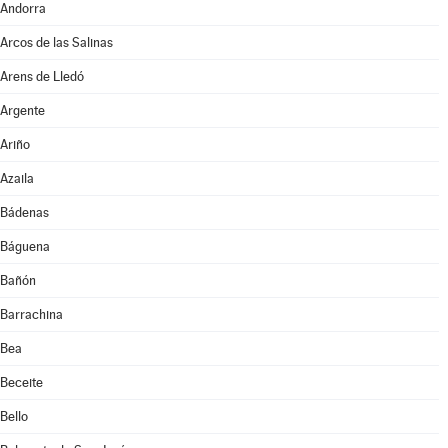
Andorra
Arcos de las Salinas
Arens de Lledó
Argente
Ariño
Azaila
Bádenas
Báguena
Bañón
Barrachina
Bea
Beceite
Bello