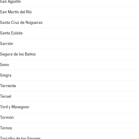
San Agustín
San Martín del Río
Santa Cruz de Nogueras
Santa Eulalia
Sarrión
Segura de los Baños
Seno
Singra
Terriente
Teruel
Toril y Masegoso
Tormón
Tornos
Torralba de los Sisones