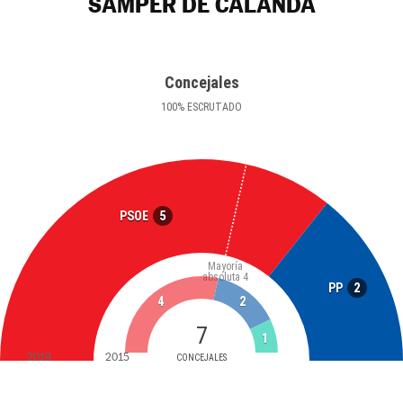
SAMPER DE CALANDA
Concejales
100
%
ESCRUTADO
5
PSOE
Mayoría
absoluta
4
2
PP
4
2
7
1
2019
2015
CONCEJALES