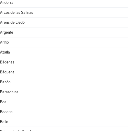
Andorra
Arcos de las Salinas
Arens de Lledó
Argente
Ariño
Azaila
Bádenas
Báguena
Bañón
Barrachina
Bea
Beceite
Bello