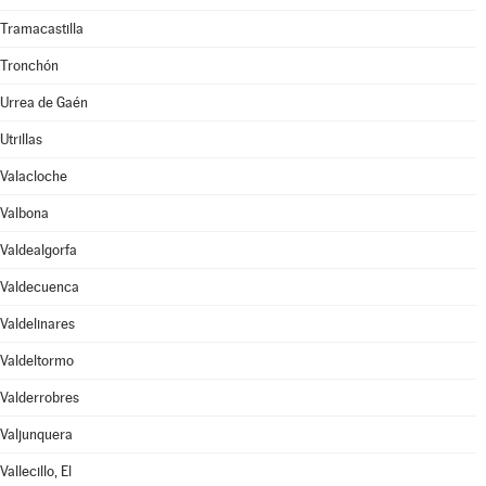
Tramacastilla
Tronchón
Urrea de Gaén
Utrillas
Valacloche
Valbona
Valdealgorfa
Valdecuenca
Valdelinares
Valdeltormo
Valderrobres
Valjunquera
Vallecillo, El