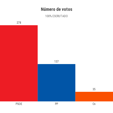
Número de votos
100
%
ESCRUTADO
278
137
35
PSOE
PP
Cs