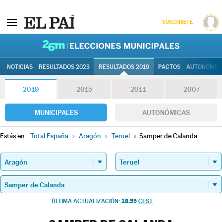
SUSCRÍBETE
26M | Elec
NOTICIAS
RESULTADOS 2023
RESULTADOS 2019
PACTOS
AUTONÓMIC
2019
2015
2011
2007
MUNICIPALES
AUTONÓMICAS
Estás en:
Total España
»
Aragón
»
Teruel
»
Samper de Calanda
18.55
ÚLTIMA ACTUALIZACIÓN:
CEST