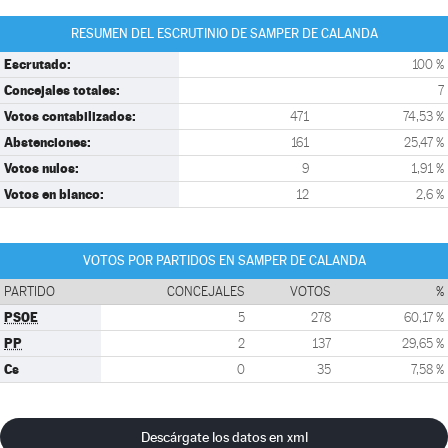
RESUMEN DEL ESCRUTINIO DE SAMPER DE CALANDA
Escrutado:
100 %
Concejales totales:
7
Votos contabilizados:
471
74,53 %
Abstenciones:
161
25,47 %
Votos nulos:
9
1,91 %
Votos en blanco:
12
2,6 %
VOTOS POR PARTIDOS EN SAMPER DE CALANDA
PARTIDO
CONCEJALES
VOTOS
%
PSOE
5
278
60,17 %
PP
2
137
29,65 %
Cs
0
35
7,58 %
Descárgate los datos en xml