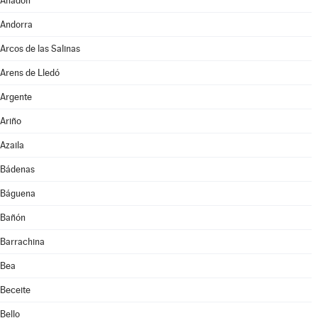
Anadón
Andorra
Arcos de las Salinas
Arens de Lledó
Argente
Ariño
Azaila
Bádenas
Báguena
Bañón
Barrachina
Bea
Beceite
Bello