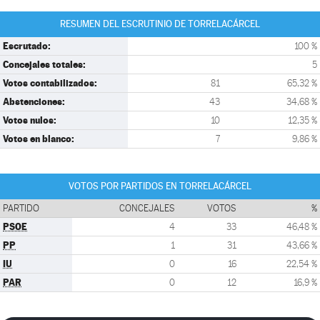
RESUMEN DEL ESCRUTINIO DE TORRELACÁRCEL
Escrutado:
100 %
Concejales totales:
5
Votos contabilizados:
81
65,32 %
Abstenciones:
43
34,68 %
Votos nulos:
10
12,35 %
Votos en blanco:
7
9,86 %
VOTOS POR PARTIDOS EN TORRELACÁRCEL
PARTIDO
CONCEJALES
VOTOS
%
PSOE
4
33
46,48 %
PP
1
31
43,66 %
IU
0
16
22,54 %
PAR
0
12
16,9 %