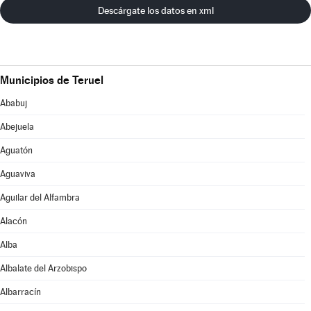
Descárgate los datos en xml
Municipios de Teruel
Ababuj
Abejuela
Aguatón
Aguaviva
Aguilar del Alfambra
Alacón
Alba
Albalate del Arzobispo
Albarracín