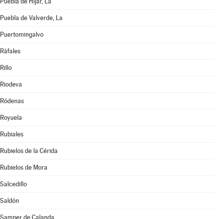
Puebla de Híjar, La
Puebla de Valverde, La
Puertomingalvo
Ráfales
Rillo
Riodeva
Ródenas
Royuela
Rubiales
Rubielos de la Cérida
Rubielos de Mora
Salcedillo
Saldón
Samper de Calanda