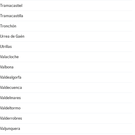
Tramacastiel
Tramacastilla
Tronchón
Urrea de Gaén
Utrillas
Valacloche
Valbona
Valdealgorfa
Valdecuenca
Valdelinares
Valdeltormo
Valderrobres
Valjunquera