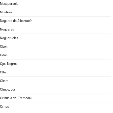
Mosqueruela
Muniesa
Noguera de Albarracín
Nogueras
Nogueruelas
Obón
Odón
Ojos Negros
Olba
Oliete
Olmos, Los
Orihuela del Tremedal
Orrios