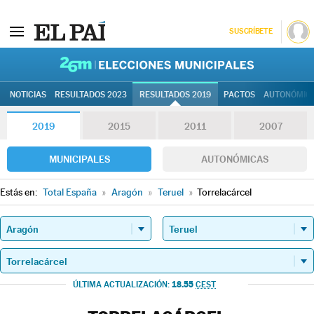
SUSCRÍBETE
26M | Elec
NOTICIAS
RESULTADOS 2023
RESULTADOS 2019
PACTOS
AUTONÓMIC
2019
2015
2011
2007
MUNICIPALES
AUTONÓMICAS
Estás en:
Total España
»
Aragón
»
Teruel
»
Torrelacárcel
18.55
ÚLTIMA ACTUALIZACIÓN:
CEST