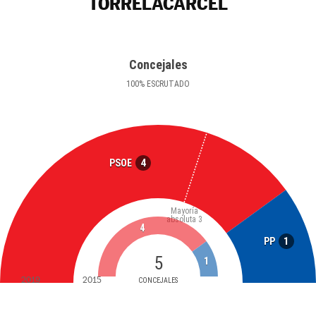
TORRELACÁRCEL
Concejales
100
%
ESCRUTADO
4
PSOE
Mayoría
absoluta
3
4
1
PP
5
1
2019
2015
CONCEJALES