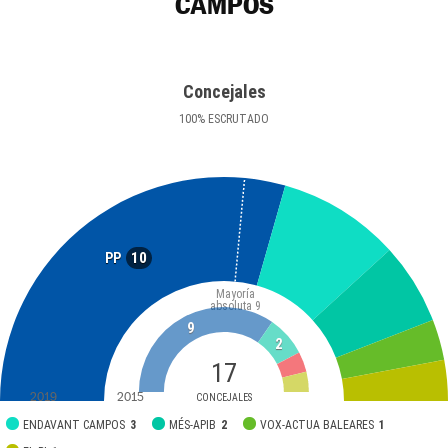
CAMPOS
Concejales
100
%
ESCRUTADO
10
PP
Mayoría
absoluta
9
9
2
17
2019
2015
CONCEJALES
ENDAVANT CAMPOS
3
MÉS-APIB
2
VOX-ACTUA BALEARES
1