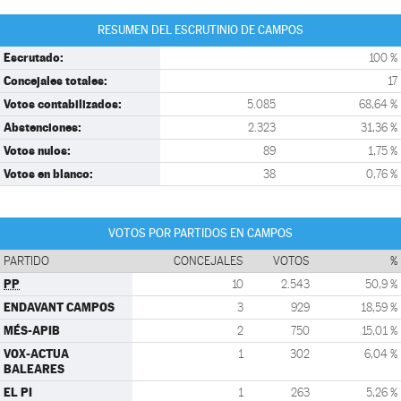
RESUMEN DEL ESCRUTINIO DE CAMPOS
Escrutado:
100 %
Concejales totales:
17
Votos contabilizados:
5.085
68,64 %
Abstenciones:
2.323
31,36 %
Votos nulos:
89
1,75 %
Votos en blanco:
38
0,76 %
VOTOS POR PARTIDOS EN CAMPOS
PARTIDO
CONCEJALES
VOTOS
%
PP
10
2.543
50,9 %
ENDAVANT CAMPOS
3
929
18,59 %
MÉS-APIB
2
750
15,01 %
VOX-ACTUA
1
302
6,04 %
BALEARES
EL PI
1
263
5,26 %