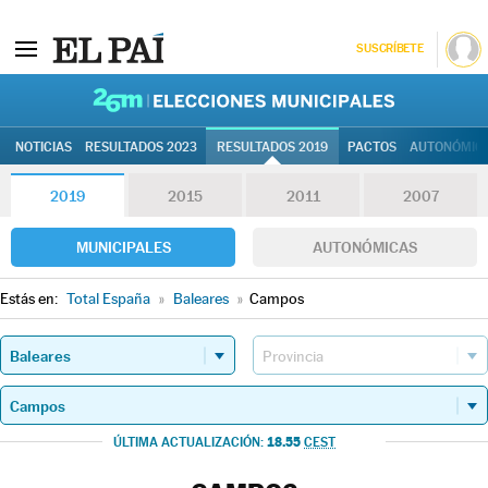
SUSCRÍBETE
26M | Elec
NOTICIAS
RESULTADOS 2023
RESULTADOS 2019
PACTOS
AUTONÓMIC
2019
2015
2011
2007
MUNICIPALES
AUTONÓMICAS
Estás en:
Total España
»
Baleares
»
Campos
18.55
ÚLTIMA ACTUALIZACIÓN:
CEST