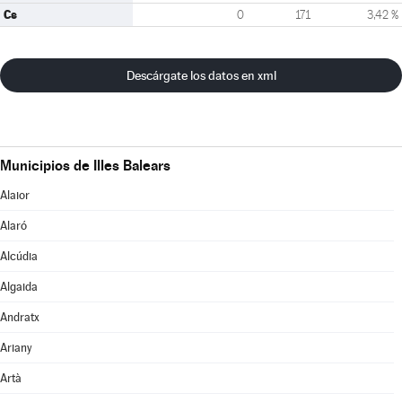
Cs
0
171
3,42 %
Descárgate los datos en xml
Municipios de Illes Balears
Alaior
Alaró
Alcúdia
Algaida
Andratx
Ariany
Artà