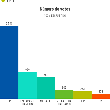
EL PI
1
Número de votos
100
%
ESCRUTADO
2.543
929
750
302
263
171
PP
ENDAVANT
MÉS-APIB
VOX-ACTUA
EL PI
Cs
CAMPOS
BALEARES