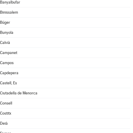
Banyalbufar
Binissalem
Búger
Bunyola
Calvià
Campanet
Campos
Capdepera
Castell, Es
Ciutadella de Menorca
Consell
Costitx
Deià