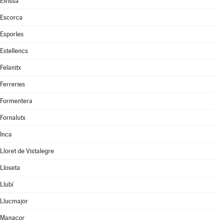
Eivissa
Escorca
Esporles
Estellencs
Felanitx
Ferreries
Formentera
Fornalutx
Inca
Lloret de Vistalegre
Lloseta
Llubí
Llucmajor
Manacor