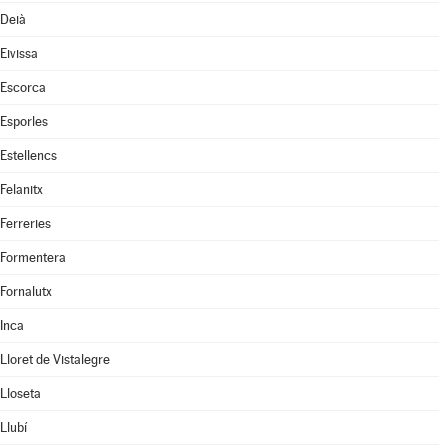
Deià
Eivissa
Escorca
Esporles
Estellencs
Felanitx
Ferreries
Formentera
Fornalutx
Inca
Lloret de Vistalegre
Lloseta
Llubí