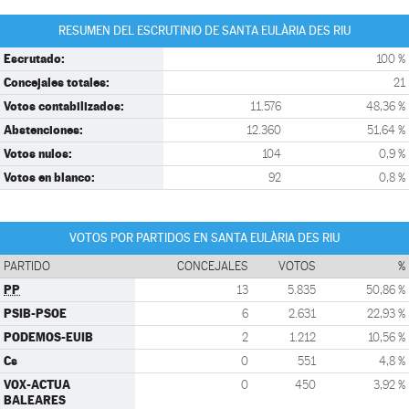
RESUMEN DEL ESCRUTINIO DE SANTA EULÀRIA DES RIU
Escrutado:
100 %
Concejales totales:
21
Votos contabilizados:
11.576
48,36 %
Abstenciones:
12.360
51,64 %
Votos nulos:
104
0,9 %
Votos en blanco:
92
0,8 %
VOTOS POR PARTIDOS EN SANTA EULÀRIA DES RIU
PARTIDO
CONCEJALES
VOTOS
%
PP
13
5.835
50,86 %
PSIB-PSOE
6
2.631
22,93 %
PODEMOS-EUIB
2
1.212
10,56 %
Cs
0
551
4,8 %
VOX-ACTUA
0
450
3,92 %
BALEARES