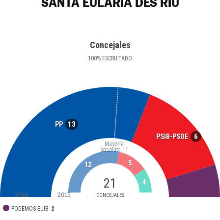
SANTA EULÀRIA DES RIU
Concejales
100
%
ESCRUTADO
13
PP
6
PSIB-PSOE
Mayoría
absoluta
11
5
12
21
4
2019
2015
CONCEJALES
PODEMOS-EUIB
2