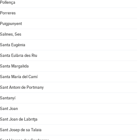
Pollença
Porreres
Puigpunyent
Salines, Ses
Santa Eugènia
Santa Eulària des Riu
Santa Margalida
Santa María del Camí
Sant Antoni de Portmany
Santanyí
Sant Joan
Sant Joan de Labritja
Sant Josep de sa Talaia