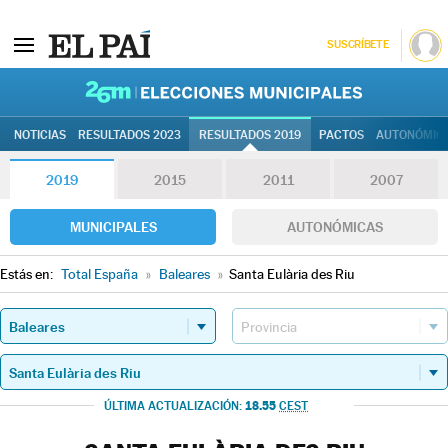
SUSCRÍBETE
26M | Elec
NOTICIAS
RESULTADOS 2023
RESULTADOS 2019
PACTOS
AUTONÓMIC
2019
2015
2011
2007
MUNICIPALES
AUTONÓMICAS
Estás en:
Total España
»
Baleares
»
Santa Eulària des Riu
18.55
ÚLTIMA ACTUALIZACIÓN:
CEST