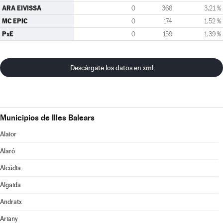
ARA EIVISSA
0
368
3,21 %
MC EPIC
0
174
1,52 %
PxE
0
159
1,39 %
Descárgate los datos en xml
Municipios de Illes Balears
Alaior
Alaró
Alcúdia
Algaida
Andratx
Ariany