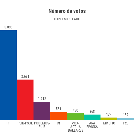
Número de votos
100
%
ESCRUTADO
5.835
2.631
1.212
551
450
368
174
159
PP
PSIB-PSOE
PODEMOS-
Cs
VOX-
ARA
MC EPIC
PxE
EUIB
ACTUA
EIVISSA
BALEARES