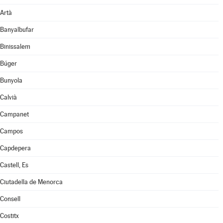
Artà
Banyalbufar
Binissalem
Búger
Bunyola
Calvià
Campanet
Campos
Capdepera
Castell, Es
Ciutadella de Menorca
Consell
Costitx