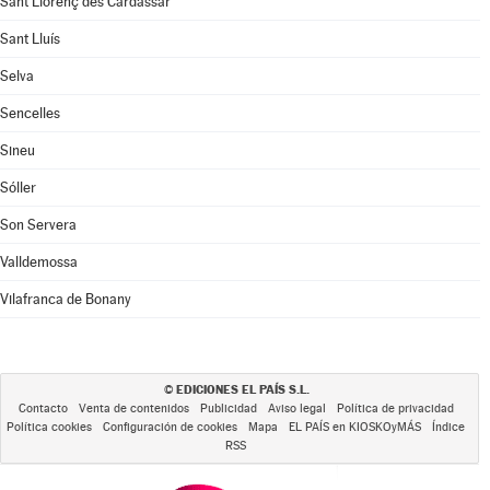
Sant Llorenç des Cardassar
Sant Lluís
Selva
Sencelles
Sineu
Sóller
Son Servera
Valldemossa
Vilafranca de Bonany
EDICIONES EL PAÍS S.L.
©
Contacto
Venta de contenidos
Publicidad
Aviso legal
Política de privacidad
Política cookies
Configuración de cookies
Mapa
EL PAÍS en KIOSKOyMÁS
Índice
RSS